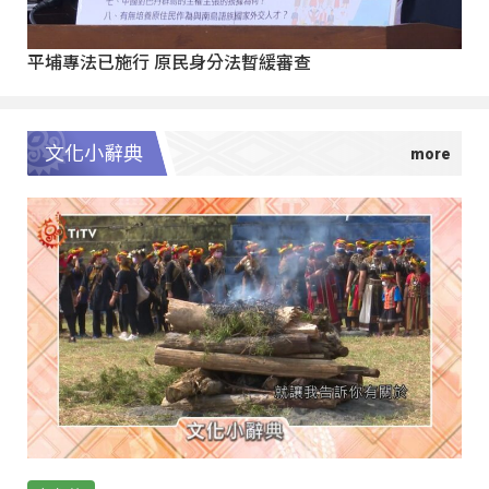
平埔專法已施行 原民身分法暫緩審查
文化小辭典