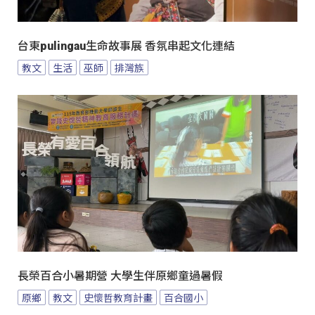
台東pulingau生命故事展 香氛串起文化連結
教文
生活
巫師
排灣族
長榮百合小暑期營 大學生伴原鄉童過暑假
原鄉
教文
史懷哲教育計畫
百合國小