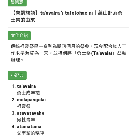
魯凱族
【魯凱族語】ta‘avalra ‘i tatolohae ni｜萬山部落勇
士祭的由來
文化介紹
傳統祖靈祭是一系列為期四個月的祭典，現今配合族人工
作求學濃縮為一天，並特別將「勇士祭(Ta‘avala)」凸顯
辦理。
小辭典
ta‘avalra
勇士成年禮
molapangolai
祖靈祭
asavasavahe
男性青年
atamatama
父字輩的稱呼