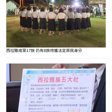
西拉雅成第17族 仍有8族待獲法定原民身分