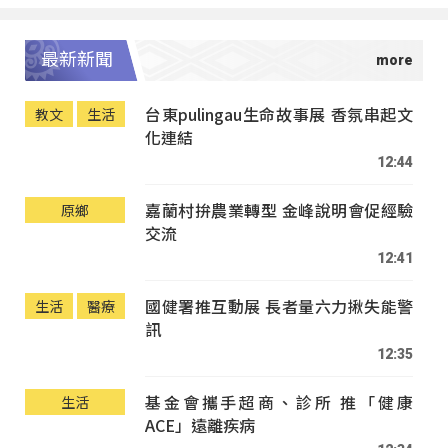
最新新聞
台東pulingau生命故事展 香氛串起文
教文
生活
化連結
12:44
嘉蘭村拚農業轉型 金峰說明會促經驗
原鄉
交流
12:41
國健署推互動展 長者量六力揪失能警
生活
醫療
訊
12:35
基金會攜手超商、診所 推「健康
生活
ACE」遠離疾病