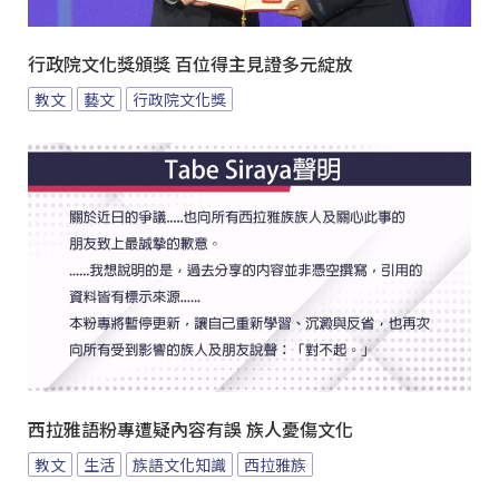
行政院文化獎頒獎 百位得主見證多元綻放
教文
藝文
行政院文化獎
西拉雅語粉專遭疑內容有誤 族人憂傷文化
教文
生活
族語文化知識
西拉雅族