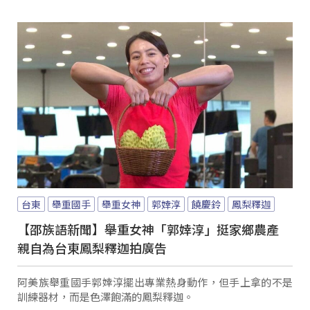
台東
舉重國手
舉重女神
郭婞淳
饒慶鈴
鳳梨釋迦
【邵族語新聞】舉重女神「郭婞淳」挺家鄉農產
親自為台東鳳梨釋迦拍廣告
阿美族舉重國手郭婞淳擺出專業熱身動作，但手上拿的不是
訓練器材，而是色澤飽滿的鳳梨釋迦。