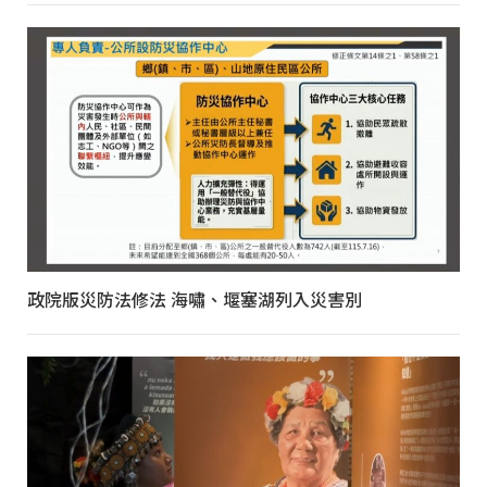
政院版災防法修法 海嘯、堰塞湖列入災害別