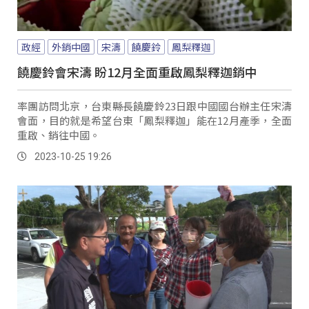
政經
外銷中國
宋濤
饒慶鈴
鳳梨釋迦
饒慶鈴會宋濤 盼12月全面重啟鳳梨釋迦銷中
率團訪問北京，台東縣長饒慶鈴23日跟中國國台辦主任宋濤
會面，目的就是希望台東「鳳梨釋迦」能在12月產季，全面
重啟、銷往中國。
2023-10-25 19:26