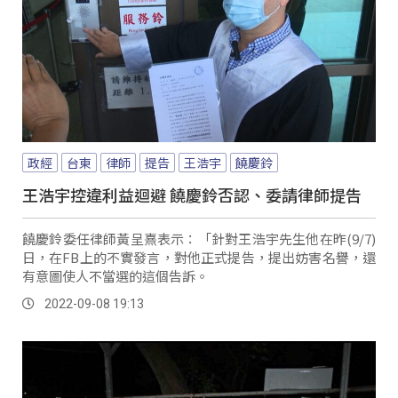
政經
台東
律師
提告
王浩宇
饒慶鈴
王浩宇控違利益迴避 饒慶鈴否認、委請律師提告
饒慶鈴委任律師黃呈熹表示：「針對王浩宇先生他在昨(9/7)
日，在FB上的不實發言，對他正式提告，提出妨害名譽，還
有意圖使人不當選的這個告訴。
2022-09-08 19:13