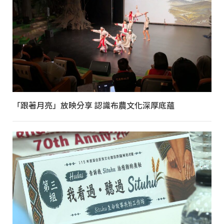
「跟著月亮」放映分享 認識布農文化深厚底蘊