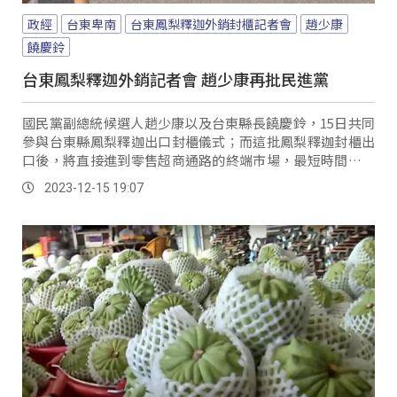
政經
台東卑南
台東鳳梨釋迦外銷封櫃記者會
趙少康
饒慶鈴
台東鳳梨釋迦外銷記者會 趙少康再批民進黨
國民黨副總統候選人趙少康以及台東縣長饒慶鈴，15日共同
參與台東縣鳳梨釋迦出口封櫃儀式；而這批鳳梨釋迦封櫃出
口後，將直接進到零售超商通路的終端市場，最短時間內供
應給消費者。
2023-12-15 19:07