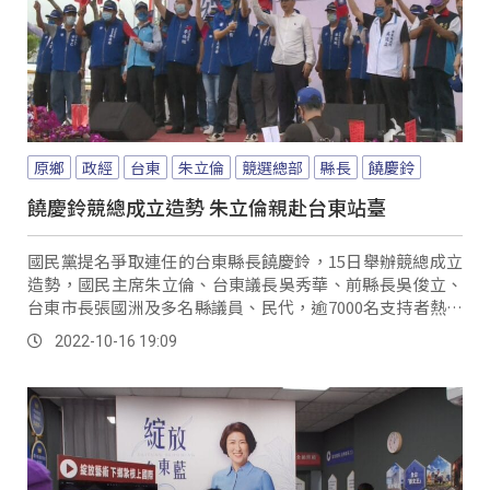
原鄉
政經
台東
朱立倫
競選總部
縣長
饒慶鈴
饒慶鈴競總成立造勢 朱立倫親赴台東站臺
國民黨提名爭取連任的台東縣長饒慶鈴，15日舉辦競總成立
造勢，國民主席朱立倫、台東議長吳秀華、前縣長吳俊立、
台東市長張國洲及多名縣議員、民代，逾7000名支持者熱情
揮舞國旗、高呼當選口號，朱立倫也呼籲鄉親支持，讓饒慶
2022-10-16 19:09
鈴能夠連任。