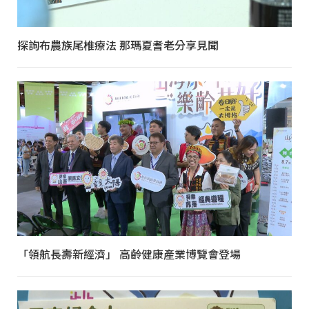
探詢布農族尾椎療法 那瑪夏耆老分享見聞
「領航長壽新經濟」 高齡健康產業博覽會登場