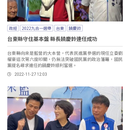
政經
2022九合一選舉
台東
饒慶鈴
台東縣守住基本盤 縣長饒慶鈴連任成功
台東縣向來是藍營的大本營，代表民進黨參選的現任立委劉
櫂豪這次第六度叩關，仍無法突破國民黨的政治籓籬，國民
黨提名尋求連任的饒慶鈴順利當選。
2022-11-27 12:03