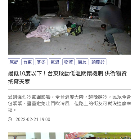
原鄉
台東
寒冬
氣溫
物資
街友
饒慶鈴
最低10度以下！台東啟動低溫關懷機制 供街物資
抵禦天寒
受到強烈冷氣團影響，全台溫度大降，越晚越冷，民眾全身
包緊緊，盡量避免出門吹冷風，但路上的街友可就沒這麼幸
福。
2022-02-21 19:00