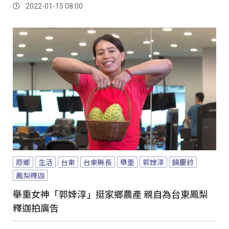
2022-01-15 08:00
原鄉
生活
台東
台東縣長
舉重
郭婞淳
饒慶鈴
鳳梨釋迦
舉重女神「郭婞淳」挺家鄉農產 親自為台東鳳梨
釋迦拍廣告