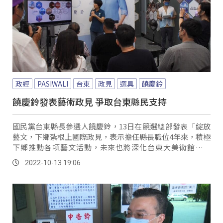
政經
PASIWALI
台東
政見
選具
饒慶鈴
饒慶鈴發表藝術政見 爭取台東縣民支持
國民黨台東縣長參選人饒慶鈴，13日在競選總部發表「綻放
藝文，下鄉紮根上國際政見，表示擔任縣長職位4年來，積極
下鄉推動各項藝文活動，未來也將深化台東大美術館的理
念，讓全縣每個鄉鎮都能遇見藝術帶來的精彩，...。
2022-10-13 19:06