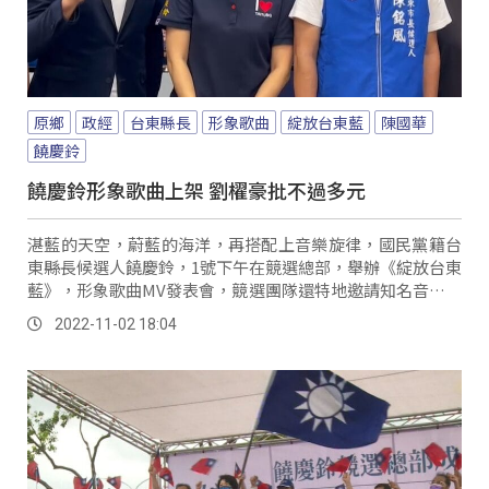
原鄉
政經
台東縣長
形象歌曲
綻放台東藍
陳國華
饒慶鈴
饒慶鈴形象歌曲上架 劉櫂豪批不過多元
湛藍的天空，蔚藍的海洋，再搭配上音樂旋律，國民黨籍台
東縣長候選人饒慶鈴，1號下午在競選總部，舉辦《綻放台東
藍》，形象歌曲MV發表會，競選團隊還特地邀請知名音樂人
陳國華，填詞譜曲，同時還安排南王姐妹花的...。
2022-11-02 18:04