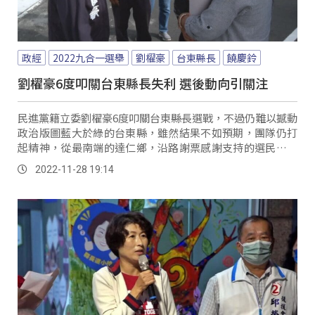
政經
2022九合一選舉
劉櫂豪
台東縣長
饒慶鈴
劉櫂豪6度叩關台東縣長失利 選後動向引關注
民進黨籍立委劉櫂豪6度叩關台東縣長選戰，不過仍難以撼動
政治版圖藍大於綠的台東縣，雖然結果不如預期，團隊仍打
起精神，從最南端的達仁鄉，沿路謝票感謝支持的選民，期
待連任的饒慶鈴縣長，繼續帶領台東往更好的方...。
2022-11-28 19:14