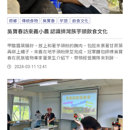
原鄉
傳統食物
吳寶春
芋頭
飲食文化
吳寶春訪來義小農 認識排灣族芋頭飲食文化
甲酸醬葉鋪好，放上和著芋頭粉的醃肉，包起來裹著甘蔗葉
再綁上繩子，來義在地芋頭粉原型完成，冠軍麵包師傅吳寶
春在民族植物專家董景生介紹下，帶領經營團隊來到屏東來
義鄉，一起來認識在地的原生種芋頭。
2024-03-11 12:41