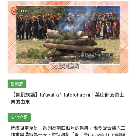
魯凱族
【魯凱族語】ta‘avalra ‘i tatolohae ni｜萬山部落勇士
祭的由來
文化介紹
傳統祖靈祭是一系列為期四個月的祭典，現今配合族人工
作求學濃縮為一天，並特別將「勇士祭(Ta‘avala)」凸顯辦