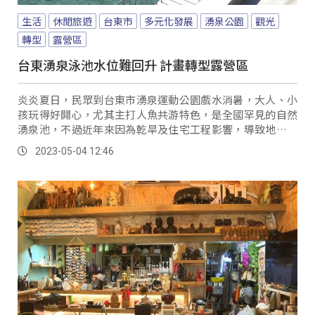
生活
休閒旅遊
台東市
多元化發展
湧泉公園
觀光
轉型
露營區
台東湧泉泳池水位難回升 計畫轉型露營區
炎炎夏日，民眾到台東市湧泉運動公園戲水消暑，大人、小
孩玩得好開心，尤其主打人魚共游特色，是全國罕見的自然
湧泉池，不過近年來因為乾旱及住宅工程影響，導致地下水
位大幅下降，湧泉池經常是乾涸見底，根本沒辦法下水游
2023-05-04 12:46
泳，甚至影響魚類生存。