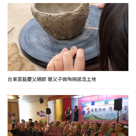
台東窯藝慶父親節 邀父子做陶碗感念土地