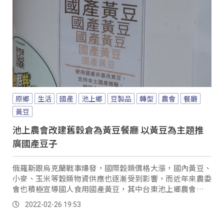
原鄉
生活
國產
池上鄉
豆製品
轉型
農會
餐廳
黃豆
池上農會改建舊穀倉為黃豆餐廳 以黃豆為主題推
廣國產豆子
俄羅斯跟烏克蘭戰事爆發，國際穀類價格大漲，國內黃豆、
小麥、玉米等穀類物資供應也逐漸受到影響，而近年來農委
會也積極宣導國人食用國產黃豆，其中台東池上鄉農會也輔
導在地小農，在池上地區契作了20公頃黃豆，並...。
2022-02-26 19:53