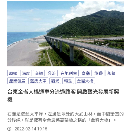
原鄉
深度
交通
分流
在地創生
壅塞
旅遊
永續
產業發展
藍皮火車
觀光
轉型
金崙大橋
台東金崙大橋通車分流過路客 開啟觀光發展新契
機
右邊是湛藍太平洋，左邊是翠綠的大武山林，而中間筆直的
分界線，就是擁有全台最美高架橋之稱的「金崙大橋」。
2022-02-14 19:15