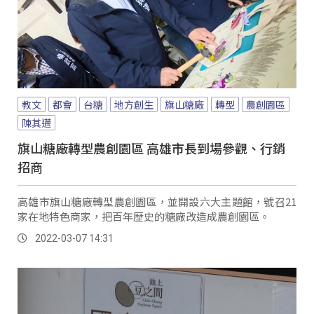
教文
都會
台糖
地方創生
旗山糖廠
轉型
農創園區
陳其邁
旗山糖廠轉型農創園區 高雄市長到場參觀、行銷
招商
高雄市旗山糖廠轉型農創園區，並開設六大主題館，號召21
家在地特色商家，把百年歷史的糖廠改造成農創園區。
2022-03-07 14:31