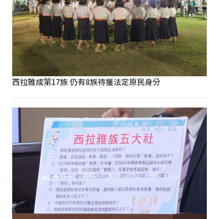
西拉雅成第17族 仍有8族待獲法定原民身分