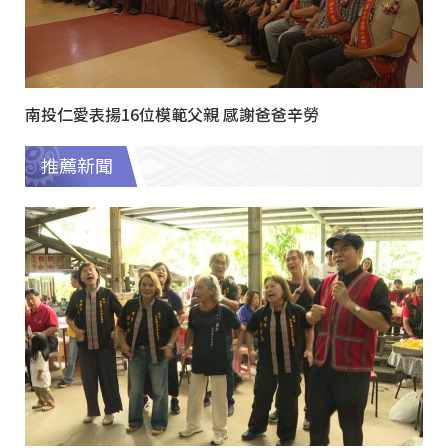
南投仁愛表揚16位模範父親 感謝爸爸辛勞
推薦新聞