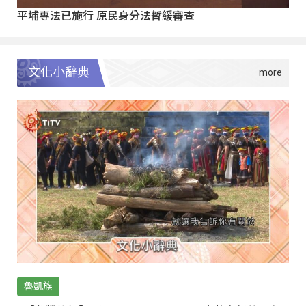
平埔專法已施行 原民身分法暫緩審查
文化小辭典
魯凱族