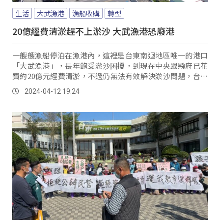
生活
大武漁港
漁船收購
轉型
20億經費清淤趕不上淤沙 大武漁港恐廢港
一艘艘漁船停泊在漁港內，這裡是台東南迴地區唯一的港口
「大武漁港」，長年飽受淤沙困擾，到現在中央跟縣府已花
費約20億元經費清淤，不過仍無法有效解決淤沙問題，台東
縣政府則是提出漁船收購計畫、也獲漁業署回覆，今年將向
2024-04-12 19:24
立法院提案，若是通過、等同廢港；在地漁民得知消息後，
表示反對這項收購計畫。