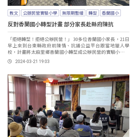
教文
公辦民營實驗小學
無限期暫緩
轉型
香蘭國小
反對香蘭國小轉型計畫 部分家長赴縣府陳抗
「拒絕轉型！拒絕公辦民營！」 30多位香蘭國小家長，21日
早上來到台東縣政府前陳情、抗議公益平台跟當地獵人學
校，計畫將太麻里鄉香蘭國小轉型成公辦民營的實驗小學；
家長認為主辦方取得二分一學區內原住民居民同意，不只造
2024-03-21 19:03
成鄉內族群對立，同時質疑審查過程黑箱作業。