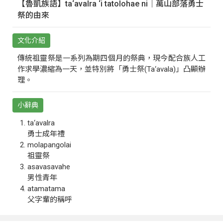
【魯凱族語】ta‘avalra ‘i tatolohae ni｜萬山部落勇士
祭的由來
文化介紹
傳統祖靈祭是一系列為期四個月的祭典，現今配合族人工
作求學濃縮為一天，並特別將「勇士祭(Ta‘avala)」凸顯辦
理。
小辭典
ta‘avalra
勇士成年禮
molapangolai
祖靈祭
asavasavahe
男性青年
atamatama
父字輩的稱呼