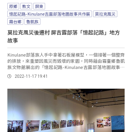
原鄉
教文
屏東
憶起記路-Kinulane吉露部落地圖故事共作展
莫拉克風災
霧台鄉
魯凱族
莫拉克風災後遷村 屏吉露部落「憶起記路」地方
故事
Kinulane部落族人手中拿著石板屋模型，一個接著一個整齊
的排放，來重塑因風災而毀壞的家園，同時藉由霧臺鄉魯凱
族文物館展出的「憶起記路-Kinulane吉露部落地圖故事共
作展」，帶領大家回到記憶中的Kinulane部落。
2022-11-17 19:41