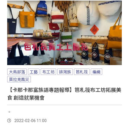
大鳥部落
工藝
布工坊
排灣族
笆札筏
編織
莫拉克風災
【卡那卡那富族語專題報導】笆札筏布工坊拓展美
食 創造就業機會
。
2022-02-06 11:00