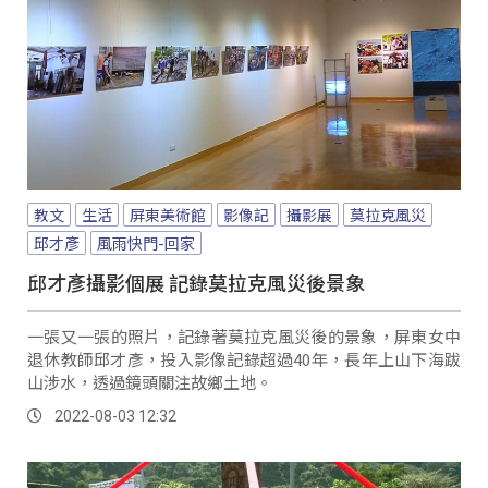
教文
生活
屏東美術館
影像記
攝影展
莫拉克風災
邱才彥
風雨快門-回家
邱才彥攝影個展 記錄莫拉克風災後景象
一張又一張的照片，記錄著莫拉克風災後的景象，屏東女中
退休教師邱才彥，投入影像記錄超過40年，長年上山下海跋
山涉水，透過鏡頭關注故鄉土地。
2022-08-03 12:32