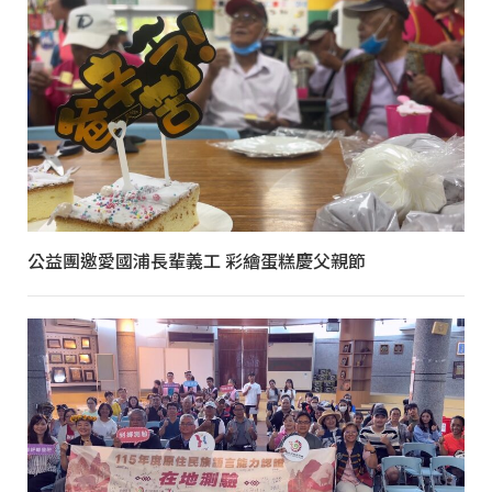
公益團邀愛國浦長輩義工 彩繪蛋糕慶父親節