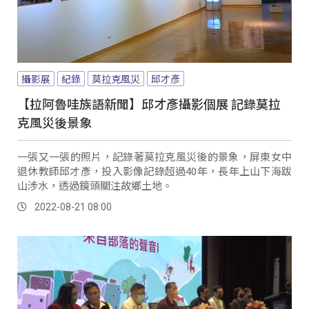
攝影展
紀錄
莫拉克風災
邱才彥
【拉阿魯哇族語新聞】邱才彥攝影個展 記錄莫拉
克風災後景象
一張又一張的照片，記錄著莫拉克風災後的景象，屏東女中
退休教師邱才彥，投入影像記錄超過40年，長年上山下海跋
山涉水，透過鏡頭關注故鄉土地。
2022-08-21 08:00