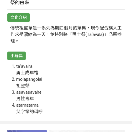
祭的由來
文化介紹
傳統祖靈祭是一系列為期四個月的祭典，現今配合族人工
作求學濃縮為一天，並特別將「勇士祭(Ta‘avala)」凸顯辦
理。
小辭典
ta‘avalra
勇士成年禮
molapangolai
祖靈祭
asavasavahe
男性青年
atamatama
父字輩的稱呼