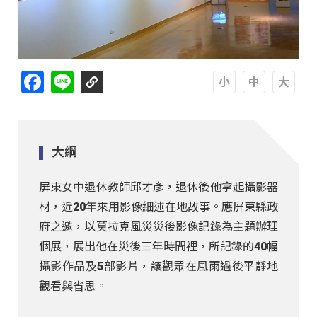
Facebook
Line
A
A
A
大綱
屏東女中退休教師邱才彥，退休後他拿起攝影器
材，近20年來用影像細述在地故事。應屏東縣政
府之邀，以莫拉克風災災後影像記錄為主題辦理
個展，展出他在災後三年時間裡，所記錄的40幅
攝影作品及5部影片，讓觀眾在風雨過後平靜地
觀看與省思。