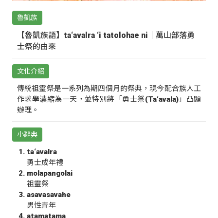
魯凱族
【魯凱族語】ta‘avalra ‘i tatolohae ni｜萬山部落勇
士祭的由來
文化介紹
傳統祖靈祭是一系列為期四個月的祭典，現今配合族人工
作求學濃縮為一天，並特別將「勇士祭(Ta‘avala)」凸顯
辦理。
小辭典
ta‘avalra
勇士成年禮
molapangolai
祖靈祭
asavasavahe
男性青年
atamatama