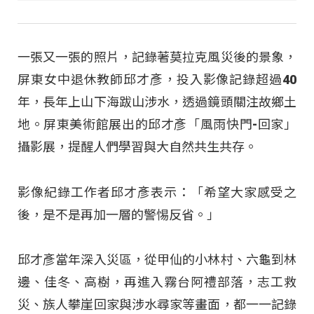
一張又一張的照片，記錄著莫拉克風災後的景象，
屏東女中退休教師邱才彥，投入影像記錄超過40
年，長年上山下海跋山涉水，透過鏡頭關注故鄉土
地。屏東美術館展出的邱才彥「風雨快門-回家」
攝影展，提醒人們學習與大自然共生共存。
影像紀錄工作者邱才彥表示：「希望大家感受之
後，是不是再加一層的警惕反省。」
邱才彥當年深入災區，從甲仙的小林村、六龜到林
邊、佳冬、高樹，再進入霧台阿禮部落，志工救
災、族人攀崖回家與涉水尋家等畫面，都一一記錄