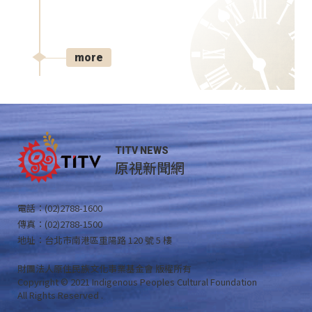
more
TITV NEWS
原視新聞網
電話：(02)2788-1600
傳真：(02)2788-1500
地址：台北市南港區重陽路 120 號 5 樓
財團法人原住民族文化事業基金會 版權所有
Copyright © 2021 Indigenous Peoples Cultural Foundation
All Rights Reserved .