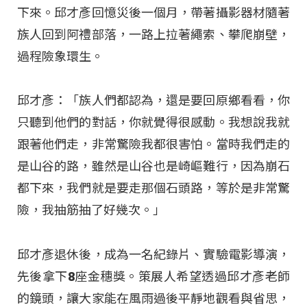
下來。邱才彥回憶災後一個月，帶著攝影器材隨著
族人回到阿禮部落，一路上拉著繩索、攀爬崩壁，
過程險象環生。
邱才彥：「族人們都認為，還是要回原鄉看看，你
只聽到他們的對話，你就覺得很感動。我想說我就
跟著他們走，非常驚險我都很害怕。當時我們走的
是山谷的路，雖然是山谷也是崎嶇難行，因為崩石
都下來，我們就是要走那個石頭路，等於是非常驚
險，我抽筋抽了好幾次。」
邱才彥退休後，成為一名紀錄片、實驗電影導演，
先後拿下8座金穗獎。策展人希望透過邱才彥老師
的鏡頭，讓大家能在風雨過後平靜地觀看與省思，