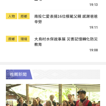
19:13
南投仁愛表揚16位模範父親 感謝爸爸
人物
原鄉
辛勞
19:11
大鳥村水保故事展 災害記憶轉化防災
原鄉
環境
教育
19:08
推薦新聞