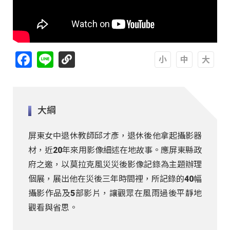
Facebook
Line
A
A
A
大綱
屏東女中退休教師邱才彥，退休後他拿起攝影器
材，近20年來用影像細述在地故事。應屏東縣政
府之邀，以莫拉克風災災後影像記錄為主題辦理
個展，展出他在災後三年時間裡，所記錄的40幅
攝影作品及5部影片，讓觀眾在風雨過後平靜地
觀看與省思。