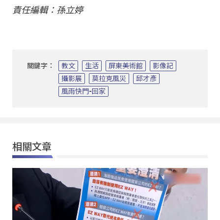
責任編輯：孫立婷
關鍵字：
教文
生活
屏東美術館
影像記
攝影展
莫拉克風災
邱才彥
風雨快門-回家
相關文章