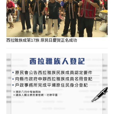
西拉雅族成第17族 原民日慶賀正名成功