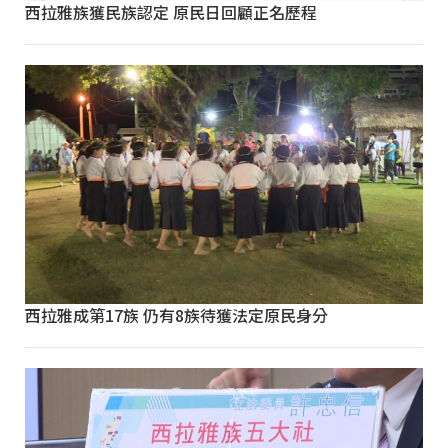
西拉雅族獲民族認定 原民日回顧正名歷程
西拉雅成第17族 仍有8族待獲法定原民身分