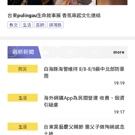
台東pulingau生命故事展 香氛串起文化連結
教文
生活
巫師
排灣族
最新新聞
白海豚海警維持 8/8-8/9晨中北部防豪
防災
雨
19:19
海外網購App為民間營運 收費、個資
生活
引疑慮
19:17
台東窯藝慶父親節 邀父子做陶碗感念
生活
土地