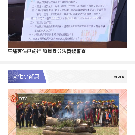
平埔專法已施行 原民身分法暫緩審查
文化小辭典