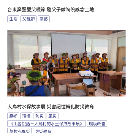
台東窯藝慶父親節 邀父子做陶碗感念土地
生活
父親節
窯藝
大鳥村水保故事展 災害記憶轉化防災教育
原鄉
環境
防災
風災
《山會說話－大鳥村的水土保持故事展》
環境改善
莫拉克風災
防災教育