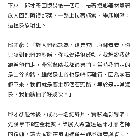
下來。邱才彥回憶災後一個月，帶著攝影器材隨著
族人回到阿禮部落，一路上拉著繩索、攀爬崩壁，
過程險象環生。
邱才彥：「族人們都認為，還是要回原鄉看看，你
只聽到他們的對話，你就覺得很感動。我想說我就
跟著他們走，非常驚險我都很害怕。當時我們走的
是山谷的路，雖然是山谷也是崎嶇難行，因為崩石
都下來，我們就是要走那個石頭路，等於是非常驚
險，我抽筋抽了好幾次。」
邱才彥退休後，成為一名紀錄片、實驗電影導演，
先後拿下8座金穗獎。策展人希望透過邱才彥老師
的鏡頭，讓大家能在風雨過後平靜地觀看與省思，