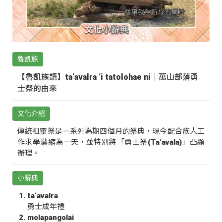
魯凱族
【魯凱族語】ta‘avalra ‘i tatolohae ni｜萬山部落勇
士祭的由來
文化介紹
傳統祖靈祭是一系列為期四個月的祭典，現今配合族人工
作求學濃縮為一天，並特別將「勇士祭(Ta‘avala)」凸顯
辦理。
小辭典
ta‘avalra
勇士成年禮
molapangolai