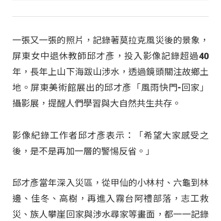
一張又一張的照片，記錄著莫拉克風災後的景象，
屏東女中退休教師邱才彥，投入影像記錄超過40
年，長年上山下海跋山涉水，透過鏡頭關注故鄉土
地。屏東美術館展出的邱才彥「風雨快門-回家」
攝影展，提醒人們學習與大自然共生共存。
影像紀錄工作者邱才彥表示：「希望大家感受之
後，是不是再加一層的警惕反省。」
邱才彥當年深入災區，從甲仙的小林村、六龜到林
邊、佳冬、高樹，再進入霧台阿禮部落，志工救
災、族人攀崖回家與涉水尋家等畫面，都一一記錄