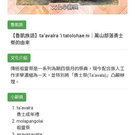
魯凱族
【魯凱族語】ta‘avalra ‘i tatolohae ni｜萬山部落勇士
祭的由來
文化介紹
傳統祖靈祭是一系列為期四個月的祭典，現今配合族人工
作求學濃縮為一天，並特別將「勇士祭(Ta‘avala)」凸顯辦
理。
小辭典
ta‘avalra
勇士成年禮
molapangolai
祖靈祭
asavasavahe