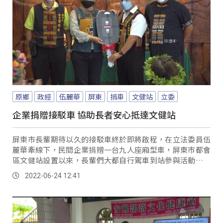
原鄉
政經
伍麗華
屏東
捐車
文健站
立委
企業捐贈接駁車 協助長者安心抵達文健站
屏東市長輩期待以久的接駁車終於即將啟程，在立法委員伍
麗華牽線下，民間企業捐贈一台九人座廂型車，屏東市都會
區文健站設置以來，長輩們大都自行駕車到站參與活動，但
每當天氣不好、下雨時長輩行車安全令人堪憂，承辦的平山
2022-06-24 12:41
教會向各界求助，終於有了好消息。