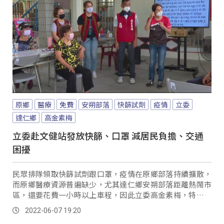
原鄉
醫療
免費
安朔部落
快篩試劑
疫情
立委
達仁鄉
高金素梅
立委赴文健站發放快篩、口罩 減居民負擔、交通
困擾
民眾排隊領取快篩試劑跟口罩，疫情在原鄉部落持續擴散，
而原鄉醫療資源普遍缺少，尤其達仁鄉安朔部落距離熱鬧市
區，還要花費一小時以上車程，因此立委高金素梅，特別帶
著快篩試劑跟N95口罩，來到安朔部落文健站，免費發放給
2022-06-07 19:20
照服員跟部落居民。