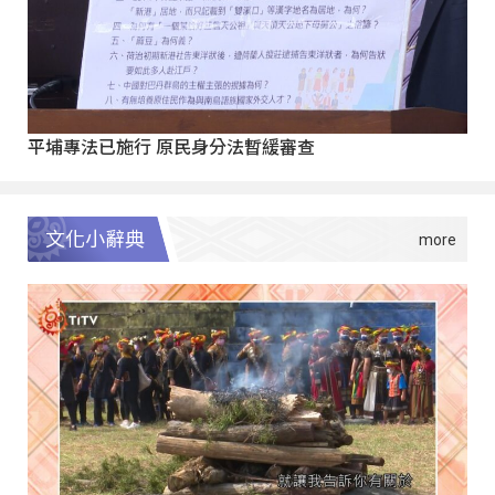
平埔專法已施行 原民身分法暫緩審查
文化小辭典