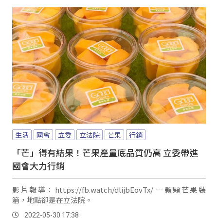
生活
國會
立委
立法院
芒果
行銷
「芒」得有結果！芒果產量底品質仍高 立委帶進
國會大力行銷
影片報導：https://fb.watch/dlijbEovTx/ 一顆顆芒果裝
箱，地點卻是在立法院。
2022-05-30 17:38