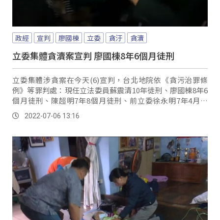
政經
宣判
廖國棟
立委
貪汙
貪瀆
立委集體貪瀆案宣判 廖國棟8年6個月徒刑
立委集體涉貪案在今天(6)宣判，台北地院依《貪污治罪條
例》等罪判處：現任立法委員蘇震清10年徒刑、廖國棟8年6
個月徒刑、陳超明7年8個月徒刑、前立委徐永明7年4月徒
刑。
2022-07-06 13:16