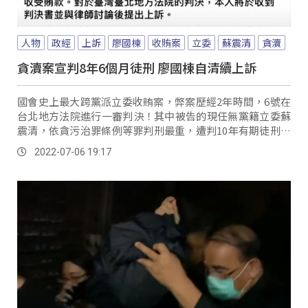
人物
政經
上訴
廖國棟
收賄案
立委
蘇震清
貪瀆
貪瀆案宣判8年6個月徒刑 廖國棟自清續上訴
國會史上最大跨黨派立委收賄案，弊案歷經2年時間，6號在
台北地方法院進行一審判決！其中被告的現任無黨籍立委蘇
震清，依貪污治罪條例等罪判刑最重，遭判10年有期徒刑，
褫奪公權5年、其次是國民黨立委廖國棟8年...。
2022-07-06 19:17