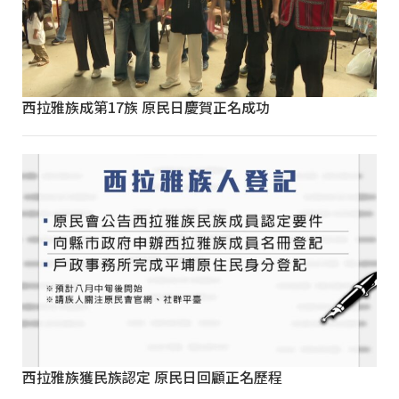
西拉雅族成第17族 原民日慶賀正名成功
西拉雅族獲民族認定 原民日回顧正名歷程