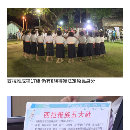
西拉雅成第17族 仍有8族待獲法定原民身分