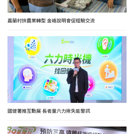
嘉蘭村拚農業轉型 金峰說明會促經驗交流
國健署推互動展 長者量六力揪失能警訊