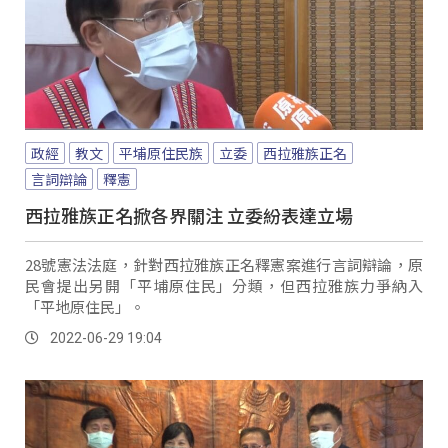
政經
教文
平埔原住民族
立委
西拉雅族正名
言詞辯論
釋憲
西拉雅族正名掀各界關注 立委紛表達立場
28號憲法法庭，針對西拉雅族正名釋憲案進行言詞辯論，原
民會提出另開「平埔原住民」分類，但西拉雅族力爭納入
「平地原住民」。
2022-06-29 19:04