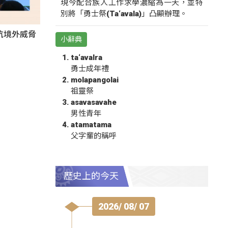
現今配合族人工作求學濃縮為一天，並特
別將「勇士祭(Ta‘avala)」凸顯辦理。
抗境外威脅
小辭典
ta‘avalra
勇士成年禮
molapangolai
祖靈祭
asavasavahe
男性青年
atamatama
父字輩的稱呼
歷史上的今天
2026/ 08/ 07