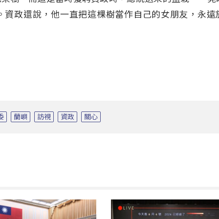
。資政還說，他一直把這棵樹當作自己的女朋友，永遠
委
蘭嶼
訪視
資政
關心