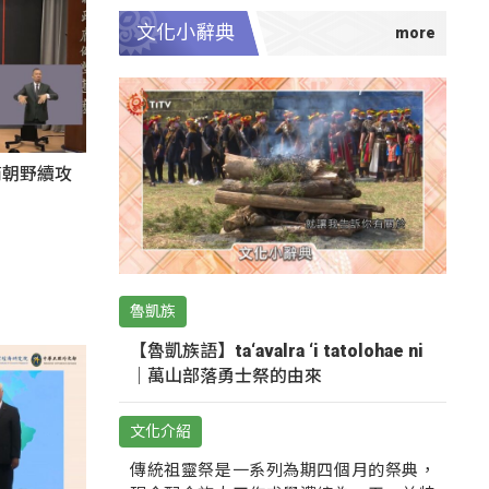
文化小辭典
商朝野續攻
魯凱族
【魯凱族語】ta‘avalra ‘i tatolohae ni
｜萬山部落勇士祭的由來
文化介紹
傳統祖靈祭是一系列為期四個月的祭典，