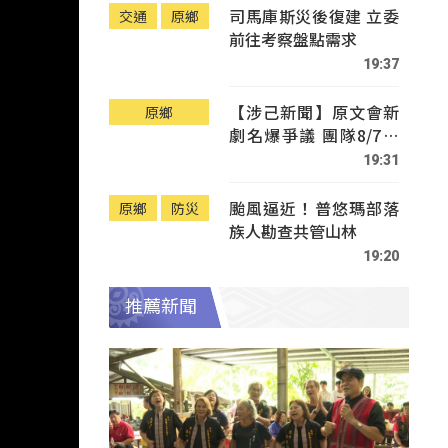
司馬庫斯災後復建 立委
交通
原鄉
前往考察盤點需求
19:37
【涉己新聞】原文會新
原鄉
劇名爆爭議 團隊8/7赴
Tafalong致歉
19:31
颱風逼近！普悠瑪部落
原鄉
防災
族人勘查共管山林
19:20
推薦新聞