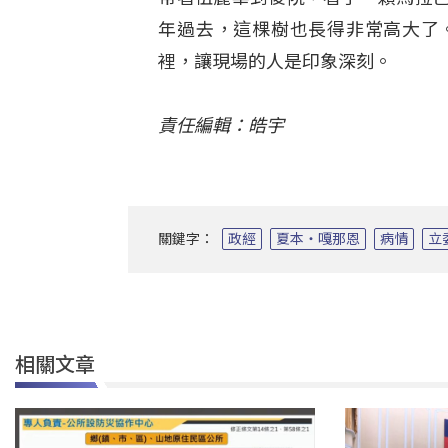
年過去，這棵樹也長得非常高大了
裡，讓現場的人是印象深刻。
責任編輯：皓宇
關鍵字：
政經
夏本‧嘎那恩
病情
立
相關文章