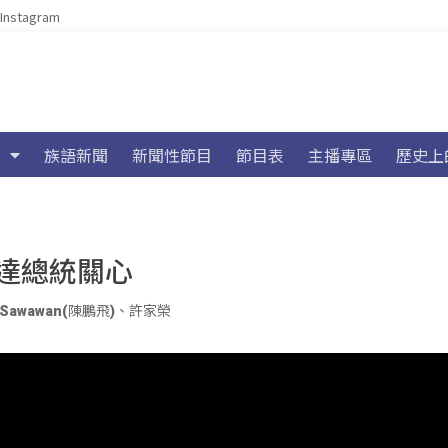
Instagram
族語新聞
新聞性節目
節目表
主播專區
歷史上
達總統關心
 Sawawan(陳鵬飛)
、
許家榮