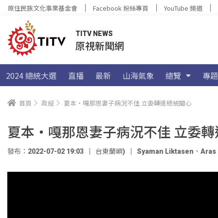
原住民族文化事業基金會
Facebook 粉絲專頁
YouTube 頻道
TITV NEWS
原視新聞網
2024 總統大選
直播
最新
山海氣象
總覽
專題
首頁
政經
夏本‧嘎那恩妻子病況不佳 立委轉達總統關心
夏本‧嘎那恩妻子病況不佳 立委轉
發布：2022-07-02 19:03
台東蘭嶼)
Syaman Liktasen
、
Aras