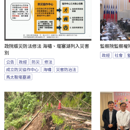
政院版災防法修法 海嘯、堰塞湖列入災害
監察院監察權
別
政經
社會
公告
政經
防災
修法
成立防災協作中心
海嘯
災害防治法
馬太鞍堰塞湖