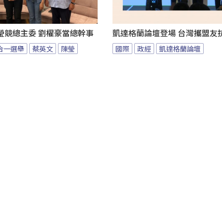
瑩競總主委 劉櫂豪當總幹事
凱達格蘭論壇登場 台灣攜盟友
九合一選舉
蔡英文
陳瑩
國際
政經
凱達格蘭論壇