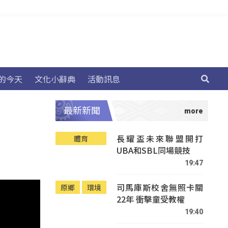
的今天
文化小辭典
活動訊息
最新新聞
長耀盃未來聯盟開打
體育
UBA和SBL同場競技
19:47
司馬庫斯校舍無照卡關
原鄉
環境
22年 衝擊童受教權
19:40