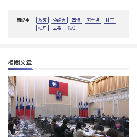
關鍵字：
政經
協調會
困境
屠宰場
林下
牡丹
立委
雞隻
相關文章