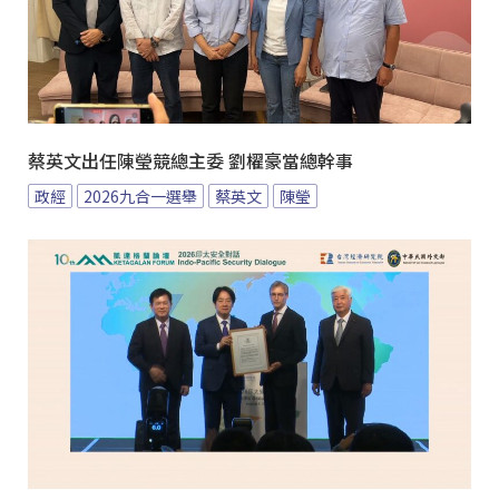
蔡英文出任陳瑩競總主委 劉櫂豪當總幹事
政經
2026九合一選舉
蔡英文
陳瑩