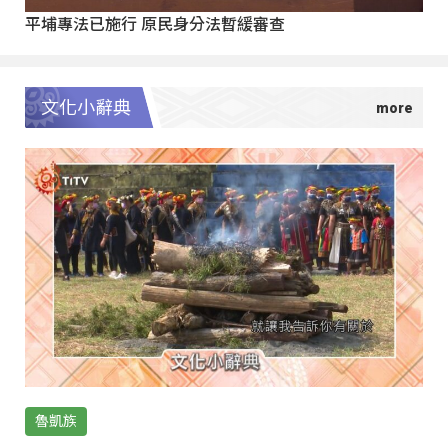
平埔專法已施行 原民身分法暫緩審查
文化小辭典
魯凱族