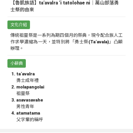
【魯凱族語】ta‘avalra ‘i tatolohae ni｜萬山部落勇
士祭的由來
文化介紹
傳統祖靈祭是一系列為期四個月的祭典，現今配合族人工
作求學濃縮為一天，並特別將「勇士祭(Ta‘avala)」凸顯
辦理。
小辭典
ta‘avalra
勇士成年禮
molapangolai
祖靈祭
asavasavahe
男性青年
atamatama
父字輩的稱呼