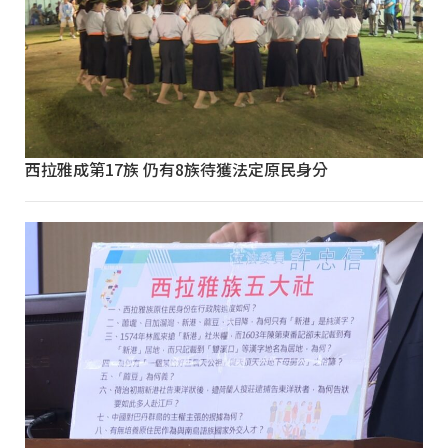
西拉雅成第17族 仍有8族待獲法定原民身分