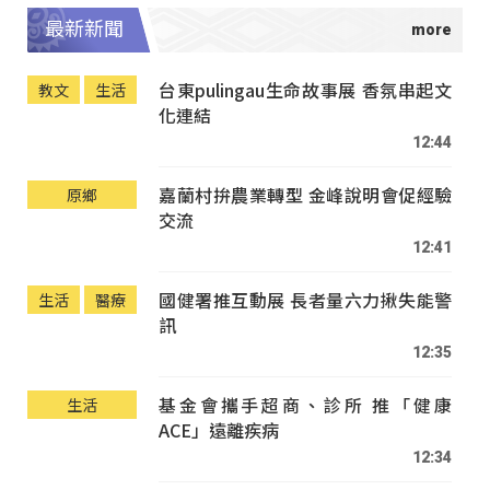
最新新聞
台東pulingau生命故事展 香氛串起文
教文
生活
化連結
12:44
嘉蘭村拚農業轉型 金峰說明會促經驗
原鄉
交流
12:41
國健署推互動展 長者量六力揪失能警
生活
醫療
訊
12:35
基金會攜手超商、診所 推「健康
生活
ACE」遠離疾病
12:34