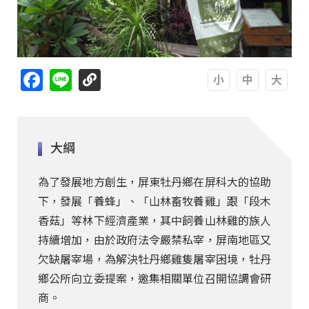
Facebook
Line
A
A
A
大綱
為了發展地方創生，屏東牡丹鄉在屏科大的協助
下，發展「養蜂」、「山林畜牧養雞」跟「段木
香菇」等林下經濟產業，其中飼養山林雞的族人
持續增加，由於政府法令嚴禁私宰，屏南地區又
欠缺屠宰場，為解決牡丹鄉雞隻屠宰困境，牡丹
鄉公所向立委提案，邀集相關單位召開協調會研
商。