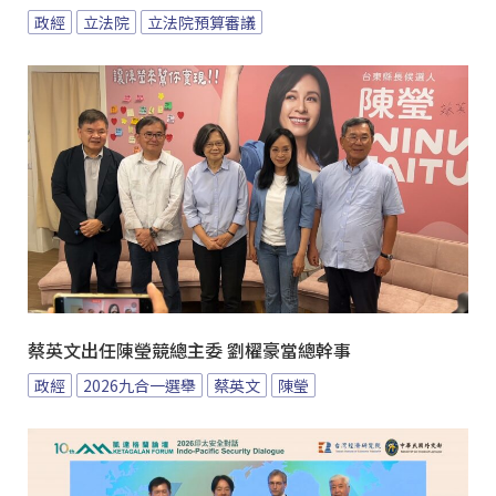
政經
立法院
立法院預算審議
蔡英文出任陳瑩競總主委 劉櫂豪當總幹事
政經
2026九合一選舉
蔡英文
陳瑩