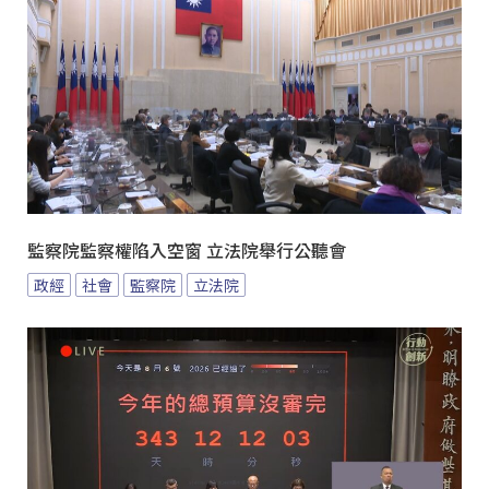
監察院監察權陷入空窗 立法院舉行公聽會
政經
社會
監察院
立法院