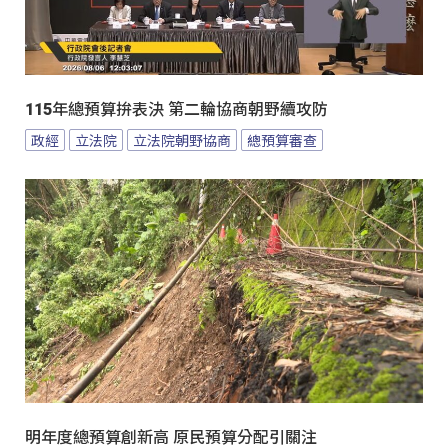
115年總預算拚表決 第二輪協商朝野續攻防
政經
立法院
立法院朝野協商
總預算審查
明年度總預算創新高 原民預算分配引關注