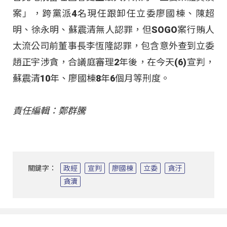
案」，跨黨派4名現任跟卸任立委廖國棟、陳超
明、徐永明、蘇震清無人認罪，但SOGO案行賄人
太流公司前董事長李恆隆認罪，包含意外查到立委
趙正宇涉貪，合議庭審理2年後，在今天(6)宣判，
蘇震清10年、廖國棟8年6個月等刑度。
責任編輯：鄭群騰
關鍵字：
政經
宣判
廖國棟
立委
貪汙
貪瀆