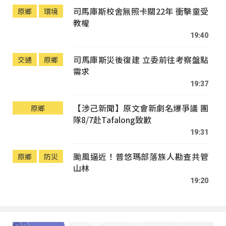
司馬庫斯校舍無照卡關22年 衝擊童受
原鄉
環境
教權
19:40
司馬庫斯災後復建 立委前往考察盤點
交通
原鄉
需求
19:37
【涉己新聞】原文會新劇名爆爭議 團
原鄉
隊8/7赴Tafalong致歉
19:31
颱風逼近！普悠瑪部落族人勘查共管
原鄉
防災
山林
19:20