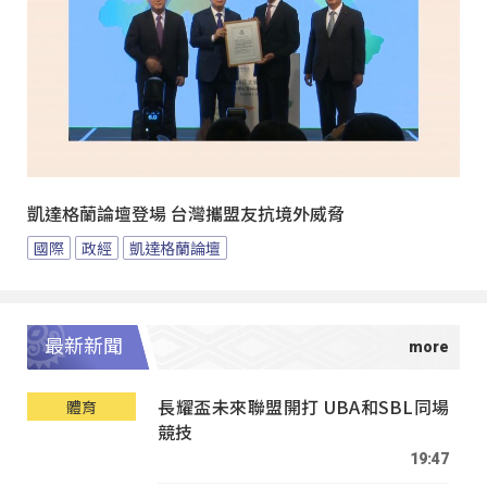
凱達格蘭論壇登場 台灣攜盟友抗境外威脅
國際
政經
凱達格蘭論壇
最新新聞
長耀盃未來聯盟開打 UBA和SBL同場
體育
競技
19:47