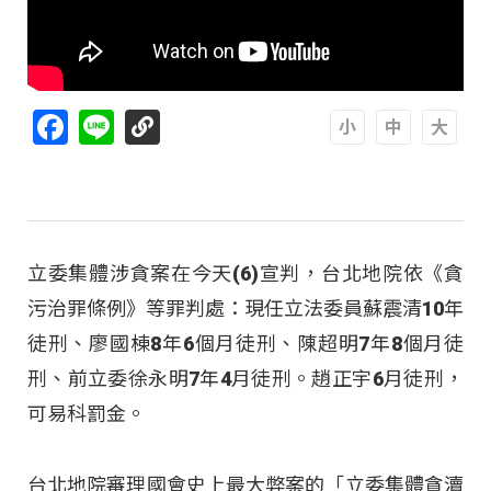
Facebook
Line
A
A
A
立委集體涉貪案在今天(6)宣判，台北地院依《貪
污治罪條例》等罪判處：現任立法委員蘇震清10年
徒刑、廖國棟8年6個月徒刑、陳超明7年8個月徒
刑、前立委徐永明7年4月徒刑。趙正宇6月徒刑，
可易科罰金。
台北地院審理國會史上最大弊案的「立委集體貪瀆