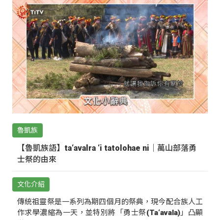
魯凱族
【魯凱族語】ta‘avalra ‘i tatolohae ni｜萬山部落勇
士祭的由來
文化介紹
傳統祖靈祭是一系列為期四個月的祭典，現今配合族人工
作求學濃縮為一天，並特別將「勇士祭(Ta‘avala)」凸顯