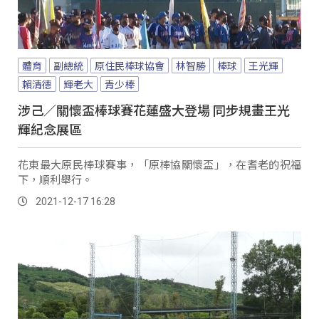
體育
副總統
原住民棒球協會
林智勝
棒球
王光輝
賴清德
輝老大
青少棒
涉己／關懷盃棒球賽花蓮盛大登場 同步規畫王光
輝紀念展區
花東最大原民棒球賽事，「原棒協關懷盃」，在耆老的祝福
下，順利舉行。
2021-12-17 16:28