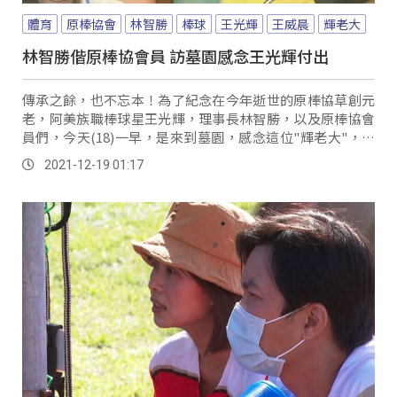
體育
原棒協會
林智勝
棒球
王光輝
王威晨
輝老大
林智勝偕原棒協會員 訪墓園感念王光輝付出
傳承之餘，也不忘本！為了紀念在今年逝世的原棒協草創元
老，阿美族職棒球星王光輝，理事長林智勝，以及原棒協會
員們，今天(18)一早，是來到墓園，感念這位"輝老大"，過
去為棒球的付出。
2021-12-19 01:17