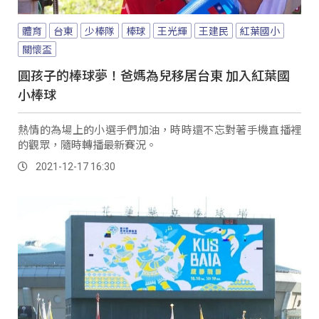
體育
台東
少棒隊
棒球
王光輝
王建民
紅葉國小
關懷盃
圓孩子的棒球夢！爸媽為兒移居台東 加入紅葉國
小棒球
熱情的為場上的小選手們加油，時時還不忘對著手機直播裡
的觀眾，隨時轉播最新賽況。
2021-12-17 16:30