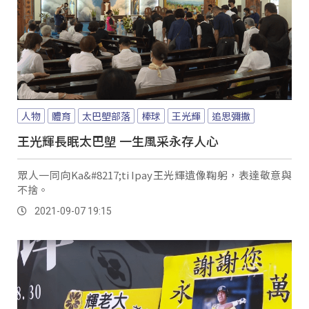
人物
體育
太巴塱部落
棒球
王光輝
追思彌撒
王光輝長眠太巴塱 一生風采永存人心
眾人一同向Ka&#8217;ti Ipay王光輝遺像鞠躬，表達敬意與
不捨。
2021-09-07 19:15