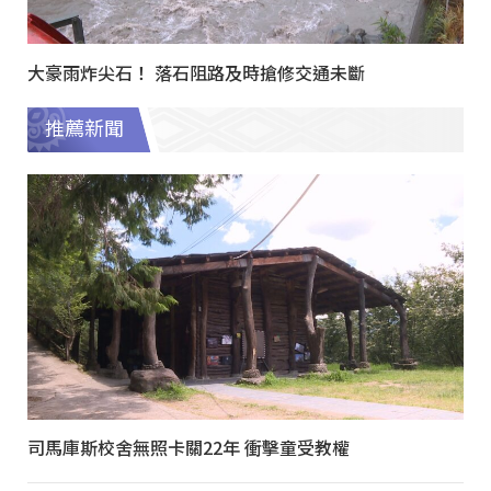
大豪雨炸尖石！ 落石阻路及時搶修交通未斷
推薦新聞
司馬庫斯校舍無照卡關22年 衝擊童受教權