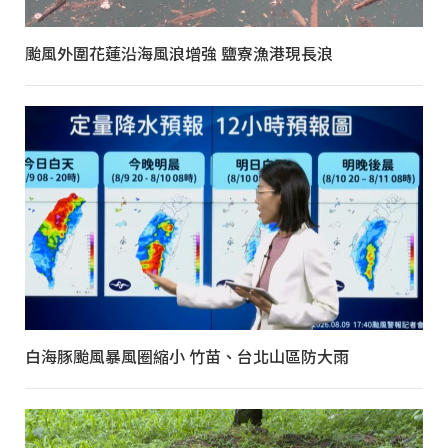
颱風外圍花蓮沿海風浪增強 鹽寮漁港現長浪
白海豚颱風暴風圈縮小 竹苗、台北山區防大雨