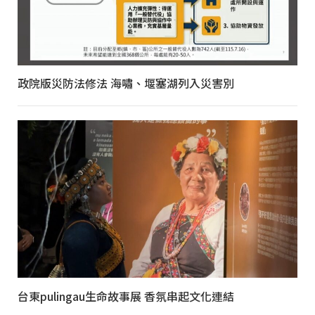
政院版災防法修法 海嘯、堰塞湖列入災害別
台東pulingau生命故事展 香氛串起文化連結