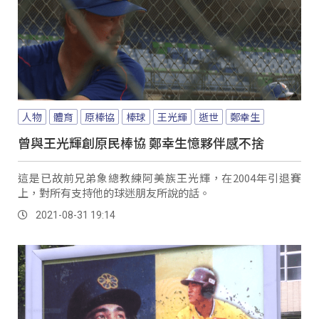
人物
體育
原棒協
棒球
王光輝
逝世
鄭幸生
曾與王光輝創原民棒協 鄭幸生憶夥伴感不捨
這是已故前兄弟象總教練阿美族王光輝，在2004年引退賽
上，對所有支持他的球迷朋友所說的話。
2021-08-31 19:14