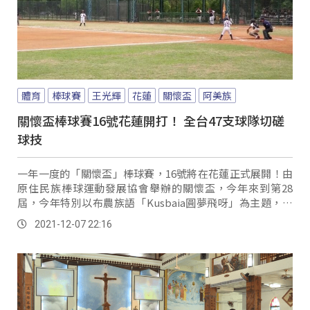
體育
棒球賽
王光輝
花蓮
關懷盃
阿美族
關懷盃棒球賽16號花蓮開打！ 全台47支球隊切磋
球技
一年一度的「關懷盃」棒球賽，16號將在花蓮正式展開！由
原住民族棒球運動發展協會舉辦的關懷盃，今年來到第28
屆，今年特別以布農族語「Kusbaia圓夢飛呀」為主題，期
許小球員勇敢追逐自己的棒球夢。
2021-12-07 22:16