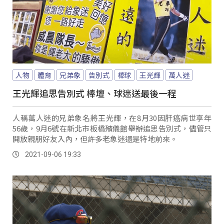
人物
體育
兄弟象
告別式
棒球
王光輝
萬人迷
王光輝追思告別式 棒壇、球迷送最後一程
人稱萬人迷的兄弟象名將王光輝，在8月30因肝癌病世享年
56歲，9月6號在新北市板橋殯儀館舉辦追思告別式，儘管只
開放親朋好友入內，但許多老象迷還是特地前來。
2021-09-06 19:33