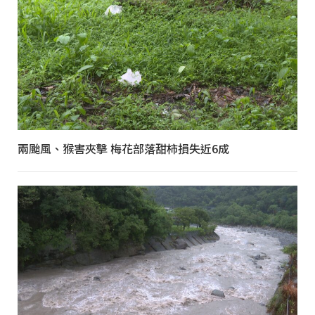
兩颱風、猴害夾擊 梅花部落甜柿損失近6成