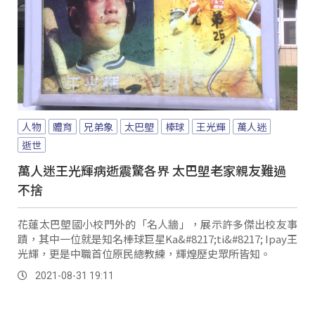
人物
體育
兄弟象
太巴塱
棒球
王光輝
萬人迷
逝世
萬人迷王光輝病逝震驚各界 太巴塱老家親友難過
不捨
花蓮太巴塱國小校門外的「名人牆」，展示許多傑出校友事
蹟，其中一位就是知名棒球巨星Ka&#8217;ti&#8217; Ipay王
光輝，更是中職首位原民總教練，輝煌歷史眾所皆知。
2021-08-31 19:11