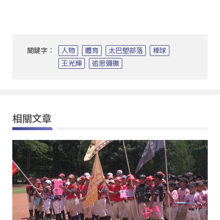
關鍵字：
人物
體育
太巴塱部落
棒球
王光輝
追思彌撒
相關文章