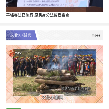
平埔專法已施行 原民身分法暫緩審查
文化小辭典