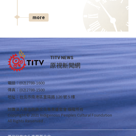
more
TITV NEWS
原視新聞網
電話：(02)2788-1600
傳真：(02)2788-1500
地址：台北市南港區重陽路 120 號 5 樓
財團法人原住民族文化事業基金會 版權所有
Copyright © 2021 Indigenous Peoples Cultural Foundation
All Rights Reserved .