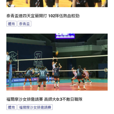
泰青盃連四天宜蘭開打 102隊伍熱血較勁
體育
泰青盃
福爾摩沙女排邀請賽 高師大0:3不敵日職隊
體育
福爾摩沙女排邀請賽