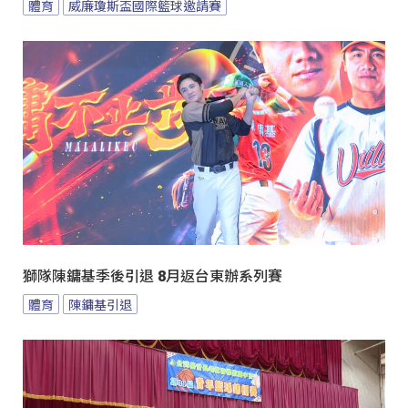
體育
威廉瓊斯盃國際籃球邀請賽
獅隊陳鏞基季後引退 8月返台東辦系列賽
體育
陳鏞基引退