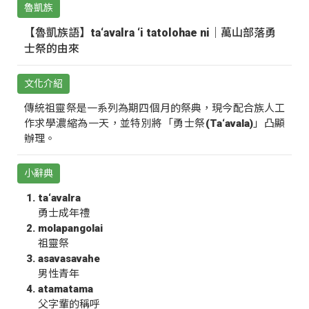
魯凱族
【魯凱族語】ta‘avalra ‘i tatolohae ni｜萬山部落勇
士祭的由來
文化介紹
傳統祖靈祭是一系列為期四個月的祭典，現今配合族人工
作求學濃縮為一天，並特別將「勇士祭(Ta‘avala)」凸顯
辦理。
小辭典
ta‘avalra
勇士成年禮
molapangolai
祖靈祭
asavasavahe
男性青年
atamatama
父字輩的稱呼