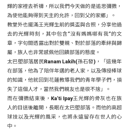
輝的家裡去祈禱，所以我們今天做的是追思彌撒，
為使他能夠得到天主的允許，回到父的家鄉」。
教堂外也擺滿王光輝生前的獎盃與合照，分享他過
去的光輝時刻，其中包含”沒有媽媽哪有我”的文
章，字句間透露出對於雙親、對於部落的牽絆與歸
屬，族人也非常感佩他回饋部落的態度。
太巴塱部落居民Ranam Lakih(孫石發)，「這幾年
在部落，他為了陪伴年邁的老人家，以及傳授棒球
的知識，他就回到花蓮教導我們的青年學子們，損
失了這個人才，當然我們親友也是很不捨」。
而在彌撒結束後，Ka’ti Ipay王光輝的骨灰也在族
人的目送後離開，長眠在太巴塱部落。而他的高超
球技以及光輝的風采，也將永遠留存在世人的心
中。