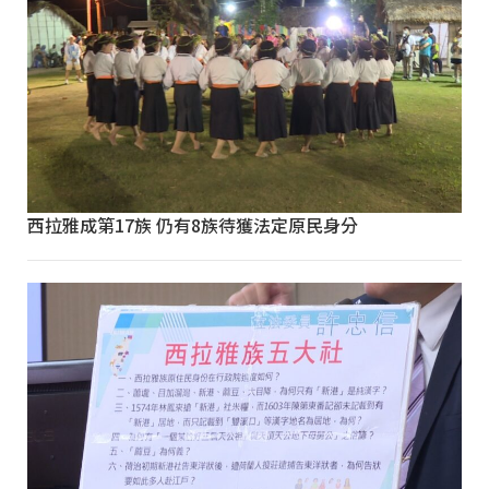
西拉雅成第17族 仍有8族待獲法定原民身分