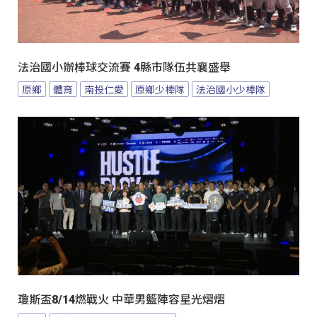
法治國小辦棒球交流賽 4縣市隊伍共襄盛舉
原鄉
體育
南投仁愛
原鄉少棒隊
法治國小少棒隊
瓊斯盃8/14燃戰火 中華男籃陣容星光熠熠