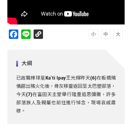
Facebook
Line
A
A
A
大綱
已故職棒球星Ka’ti Ipay王光輝昨天(6)在板橋殯
儀館出殯火化後，骨灰移靈返回至太巴塱部落，
今天(7)在富田天主堂舉行隆重追思彌撒，許多
部落族人及親屬也前往進行悼念，現場哀戚肅
穆。