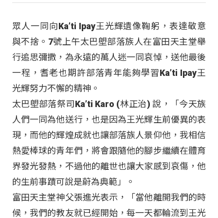
眾人一同向Ka’ti Ipay王光輝遺像鞠躬，表達敬意
與不捨。7號上午太巴塱部落族人在富田天主堂舉
行追思彌撒，為永遠的萬人迷一同哀悼，送他最後
一程，耆老也期許部落青年能夠學習Ka’ti Ipay王
光輝努力不懈的精神。
太巴塱部落祭司Ka’ti Karo (林正治) 說，「今天族
人們一同為他送行，也是因為王光輝生前優異的表
現，而他的輝煌成就也讓部落族人景仰他，我相信
熱愛棒球的青年們，將會跟隨他的腳步繼續在體育
界發光發熱，不過他的離世也讓大家感到哀傷，他
的生前事蹟可說是蔚為典範」。
富田天主堂神父張進光表示，「當他離開我們的時
候，我們的教友就已經開始，每一天都輪流到王光