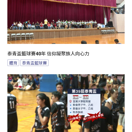
泰青盃籃球賽40年 信仰凝聚族人向心力
體育
泰青盃籃球賽