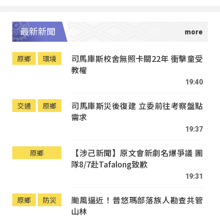
最新新聞
司馬庫斯校舍無照卡關22年 衝擊童受
原鄉
環境
教權
19:40
司馬庫斯災後復建 立委前往考察盤點
交通
原鄉
需求
19:37
【涉己新聞】原文會新劇名爆爭議 團
原鄉
隊8/7赴Tafalong致歉
19:31
颱風逼近！普悠瑪部落族人勘查共管
原鄉
防災
山林