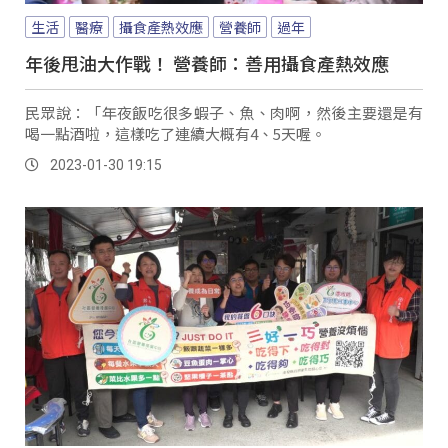
生活
醫療
攝食產熱效應
營養師
過年
年後甩油大作戰！ 營養師：善用攝食產熱效應
民眾說：「年夜飯吃很多蝦子、魚、肉啊，然後主要還是有
喝一點酒啦，這樣吃了連續大概有4、5天喔。
2023-01-30 19:15