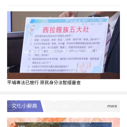
平埔專法已施行 原民身分法暫緩審查
文化小辭典