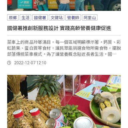
原鄉
生活
國健署
文健站
營養師
阿里山
國健署推創新服務設計 實踐高齡營養健康促進
菜車上的商品玲瑯滿目，每一個區域明顯標示著，鈣質、彩
虹蔬果、蛋白質等食材，讓民眾能挑選食物所需食物，擺脫
部落傳統菜車模式，為了讓營養概念貼近長者生活，國健署
運用服務設計專業，改造部落行動菜車，建立取得多元食材
2022-12-07 12:10
便利管道，並適時給予營養建議。