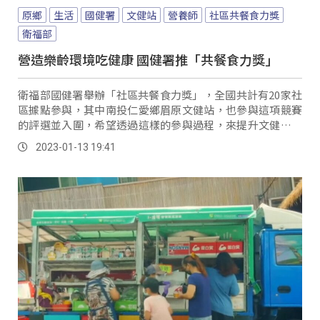
原鄉
生活
國健署
文健站
營養師
社區共餐食力獎
衛福部
營造樂齡環境吃健康 國健署推「共餐食力獎」
衛福部國健署舉辦「社區共餐食力獎」，全國共計有20家社
區據點參與，其中南投仁愛鄉眉原文健站，也參與這項競賽
的評選並入圍，希望透過這樣的參與過程，來提升文健站整
體環境及餐食的品質。
2023-01-13 19:41