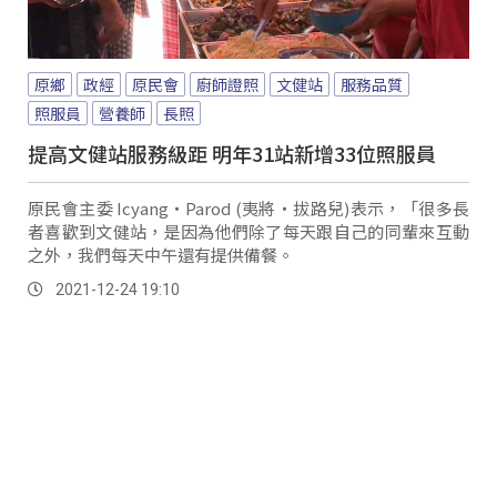
原鄉
政經
原民會
廚師證照
文健站
服務品質
照服員
營養師
長照
提高文健站服務級距 明年31站新增33位照服員
原民會主委 Icyang‧Parod (夷將‧拔路兒)表示，「很多長
者喜歡到文健站，是因為他們除了每天跟自己的同輩來互動
之外，我們每天中午還有提供備餐。
2021-12-24 19:10