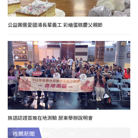
公益團邀愛國浦長輩義工 彩繪蛋糕慶父親節
族語認證首推在地測驗 屏東舉辦說明會
推薦新聞