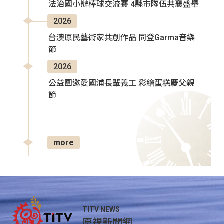
法治國小辦棒球交流賽 4縣市隊伍共襄盛舉
2026
台澳原民藝術家共創作品 同登Garma音樂
節
2026
公益團邀愛國浦長輩義工 彩繪蛋糕慶父親
節
more
TITV NEWS
原視新聞網