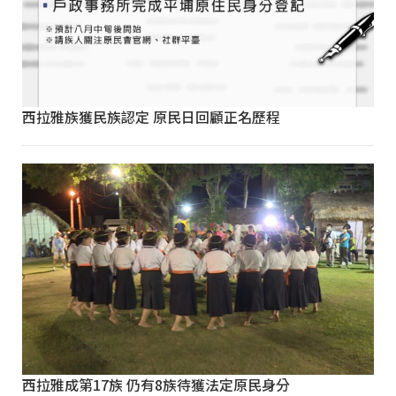
西拉雅族獲民族認定 原民日回顧正名歷程
西拉雅成第17族 仍有8族待獲法定原民身分