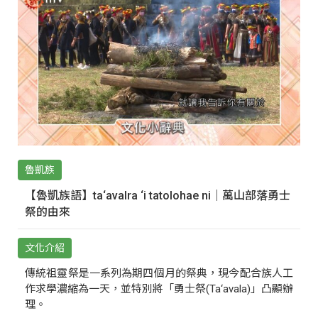
魯凱族
【魯凱族語】ta‘avalra ‘i tatolohae ni｜萬山部落勇士
祭的由來
文化介紹
傳統祖靈祭是一系列為期四個月的祭典，現今配合族人工
作求學濃縮為一天，並特別將「勇士祭(Ta‘avala)」凸顯辦
理。