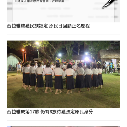
西拉雅族獲民族認定 原民日回顧正名歷程
西拉雅成第17族 仍有8族待獲法定原民身分