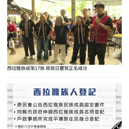
西拉雅族成第17族 原民日慶賀正名成功