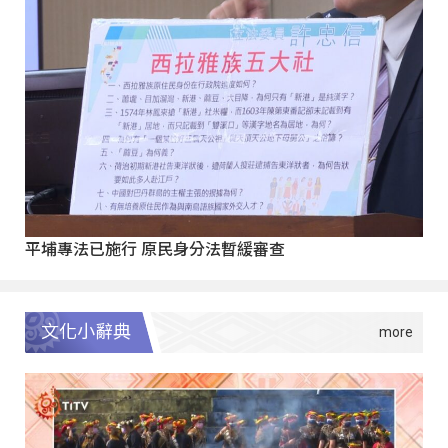
平埔專法已施行 原民身分法暫緩審查
文化小辭典