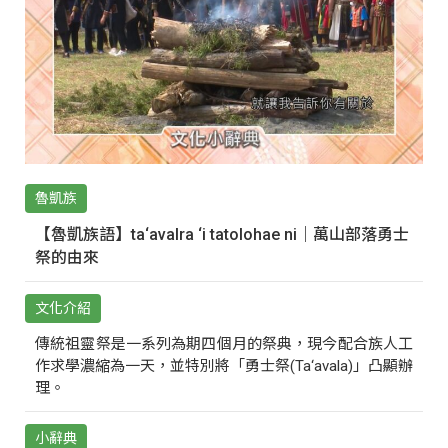
魯凱族
【魯凱族語】ta‘avalra ‘i tatolohae ni｜萬山部落勇士
祭的由來
文化介紹
傳統祖靈祭是一系列為期四個月的祭典，現今配合族人工
作求學濃縮為一天，並特別將「勇士祭(Ta‘avala)」凸顯辦
理。
小辭典