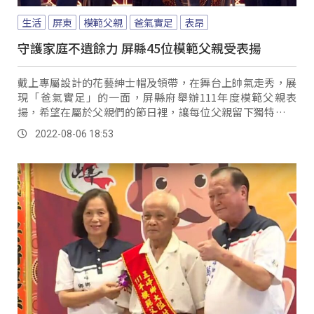
生活
屏東
模範父親
爸氣實足
表昂
守護家庭不遺餘力 屏縣45位模範父親受表揚
戴上專屬設計的花藝紳士帽及領帶，在舞台上帥氣走秀，展
現「爸氣實足」的一面，屏縣府舉辦111年度模範父親表
揚，希望在屬於父親們的節日裡，讓每位父親留下獨特且難
忘的回憶。
2022-08-06 18:53