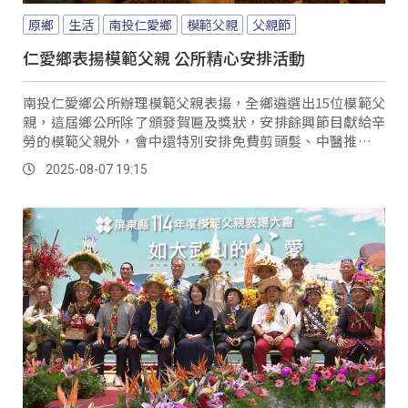
原鄉
生活
南投仁愛鄉
模範父親
父親節
仁愛鄉表揚模範父親 公所精心安排活動
南投仁愛鄉公所辦理模範父親表揚，全鄉遴選出15位模範父
親，這屆鄉公所除了頒發賀匾及獎狀，安排餘興節目獻給辛
勞的模範父親外，會中還特別安排免費剪頭髮、中醫推拿等
服務，希望讓今年當選的模範父親，度過帥氣又愉快的一
2025-08-07 19:15
天。