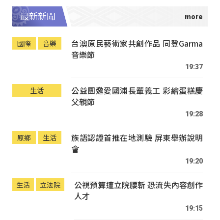
最新新聞
台澳原民藝術家共創作品 同登Garma
國際
音樂
音樂節
19:37
公益團邀愛國浦長輩義工 彩繪蛋糕慶
生活
父親節
19:28
族語認證首推在地測驗 屏東舉辦說明
原鄉
生活
會
19:20
公視預算遭立院腰斬 恐流失內容創作
生活
立法院
人才
19:15