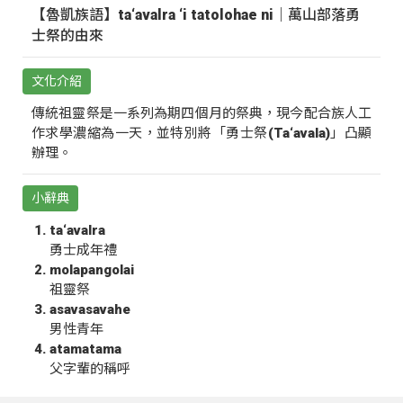
【魯凱族語】ta‘avalra ‘i tatolohae ni｜萬山部落勇
士祭的由來
文化介紹
傳統祖靈祭是一系列為期四個月的祭典，現今配合族人工
作求學濃縮為一天，並特別將「勇士祭(Ta‘avala)」凸顯
辦理。
小辭典
ta‘avalra
勇士成年禮
molapangolai
祖靈祭
asavasavahe
男性青年
atamatama
父字輩的稱呼