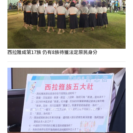
西拉雅成第17族 仍有8族待獲法定原民身分