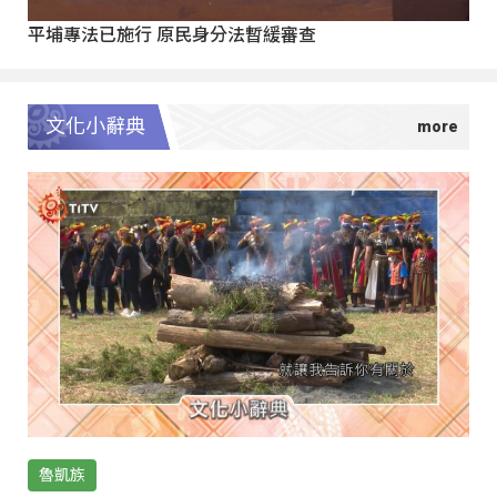
平埔專法已施行 原民身分法暫緩審查
文化小辭典
魯凱族