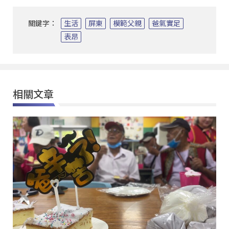
關鍵字：
生活
屏東
模範父親
爸氣實足
表昂
相關文章