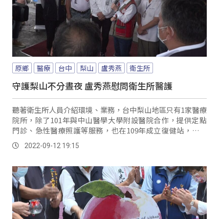
原鄉
醫療
台中
梨山
盧秀燕
衛生所
守護梨山不分晝夜 盧秀燕慰問衛生所醫護
聽著衛生所人員介紹環境、業務，台中梨山地區只有1家醫療
院所，除了101年與中山醫學大學附設醫院合作，提供定點
門診、急性醫療照護等服務，也在109年成立復健站，讓族
人在當地就能復健醫療，為了感謝這群全年無休，24小時默
2022-09-12 19:15
默付出的醫護人員，市長盧秀燕也特地來到梨山衛生所，慰
問長期守護原鄉的醫療天使，並會繼續加強原鄉醫療照護。