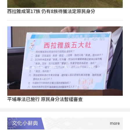
西拉雅成第17族 仍有8族待獲法定原民身分
平埔專法已施行 原民身分法暫緩審查
文化小辭典