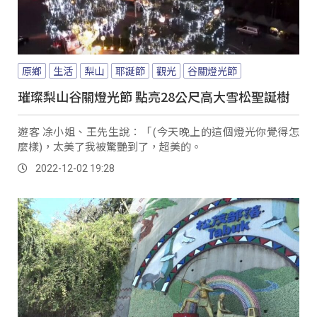
原鄉
生活
梨山
耶誕節
觀光
谷關燈光節
璀璨梨山谷關燈光節 點亮28公尺高大雪松聖誕樹
遊客 凃小姐、王先生說：「(今天晚上的這個燈光你覺得怎
麼樣)，太美了我被驚艷到了，超美的。
2022-12-02 19:28