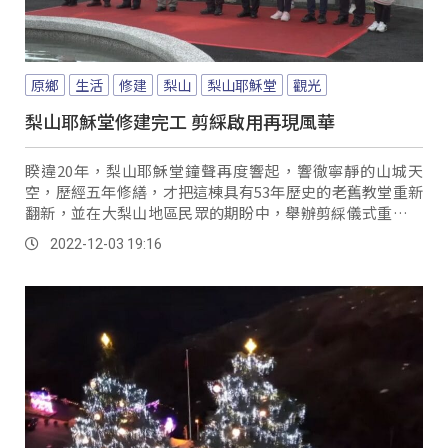
原鄉
生活
修建
梨山
梨山耶穌堂
觀光
梨山耶穌堂修建完工 剪綵啟用再現風華
睽違20年，梨山耶穌堂鐘聲再度響起，響徹寧靜的山城天
空，歷經五年修繕，才把這棟具有53年歷史的老舊教堂重新
翻新，並在大梨山地區民眾的期盼中，舉辦剪綵儀式重新啟
用。
2022-12-03 19:16