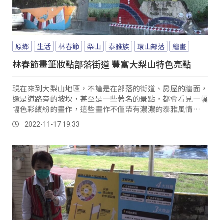
原鄉
生活
林春節
梨山
泰雅族
環山部落
繪畫
林春節畫筆妝點部落街道 豐富大梨山特色亮點
現在來到大梨山地區，不論是在部落的街道、房屋的牆面，
還是道路旁的坡坎，甚至是一些著名的景點，都會看見一幅
幅色彩繽紛的畫作，這些畫作不僅帶有濃濃的泰雅風情，也
導入當地環境特色為元素，讓人看了賞心悅目之餘，也讓人
2022-11-17 19:33
一眼就看出梨山地區各種人文及產業特色。