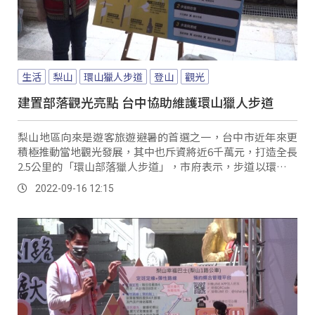
生活
梨山
環山獵人步道
登山
觀光
建置部落觀光亮點 台中協助維護環山獵人步道
梨山地區向來是遊客旅遊避暑的首選之一，台中市近年來更
積極推動當地觀光發展，其中也斥資將近6千萬元，打造全長
2.5公里的「環山部落獵人步道」，市府表示，步道以環境永
續的方式建置，也會依耆老口述族群歷史，...。
2022-09-16 12:15