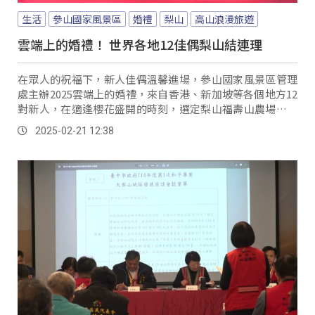
生活
參山國家風景區
婚禮
梨山
高山浪漫旅遊
雲端上的婚禮！ 世界各地12佳偶梨山結連理
在眾人的祝福下，新人佳偶溫馨進場，參山國家風景區管理
處主辦2025雲端上的婚禮，來自香港、新加坡等各個地方12
對新人，在適逢櫻花盛開的時刻，選定梨山福壽山農場千櫻
園，共同見證愛的誓約，除了創造滿滿甜蜜回憶，還特別準
2025-02-21 12:38
備鑽戒摸彩，贈送給幸運佳偶。