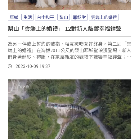
原鄉
生活
台中和平
梨山
耶穌堂
雲端上的婚禮
梨山「雲端上的婚禮」 12對新人敲響幸福鐘聲
為另一伴戴上誓約的戒指、相互擁吻互許終身，第二屆「雲
端上的婚禮」在海拔2011公尺的梨山耶穌堂浪漫登場，新人
們身著婚紗、禮服，在家屬親友的觀禮下敲響幸福鐘聲；其
中來自梨山當地的新人，也特別在別具意義的日子裡穿著泰
2023-10-09 19:37
雅族傳統服飾，由新郎背著新娘進場成為目光焦點。