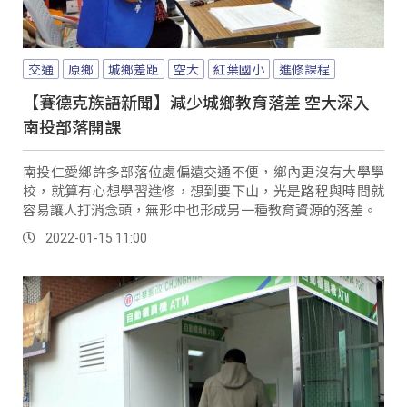
交通
原鄉
城鄉差距
空大
紅葉國小
進修課程
【賽德克族語新聞】減少城鄉教育落差 空大深入
南投部落開課
南投仁愛鄉許多部落位處偏遠交通不便，鄉內更沒有大學學
校，就算有心想學習進修，想到要下山，光是路程與時間就
容易讓人打消念頭，無形中也形成另一種教育資源的落差。
2022-01-15 11:00