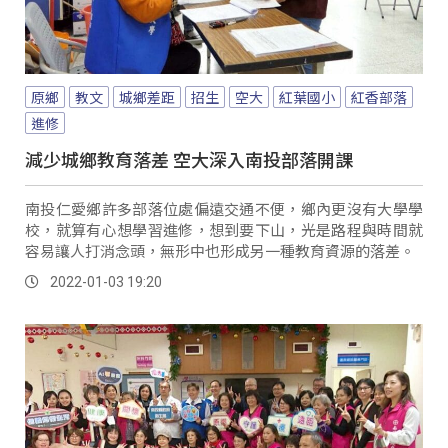
原鄉
教文
城鄉差距
招生
空大
紅葉國小
紅香部落
進修
減少城鄉教育落差 空大深入南投部落開課
南投仁愛鄉許多部落位處偏遠交通不便，鄉內更沒有大學學
校，就算有心想學習進修，想到要下山，光是路程與時間就
容易讓人打消念頭，無形中也形成另一種教育資源的落差。
2022-01-03 19:20