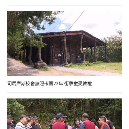
司馬庫斯校舍無照卡關22年 衝擊童受教權