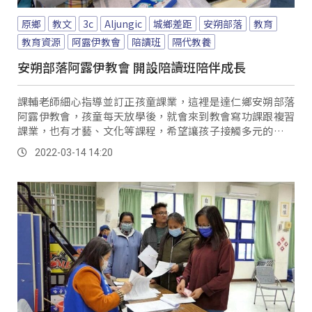
原鄉
教文
3c
Aljungic
城鄉差距
安朔部落
教育
教育資源
阿露伊教會
陪讀班
隔代教養
安朔部落阿露伊教會 開設陪讀班陪伴成長
課輔老師細心指導並訂正孩童課業，這裡是達仁鄉安朔部落
阿露伊教會，孩童每天放學後，就會來到教會寫功課跟複習
課業，也有才藝、文化等課程，希望讓孩子接觸多元的學習
環境，除了課業學習，也免費提供晚餐，讓孩子跟...。
2022-03-14 14:20