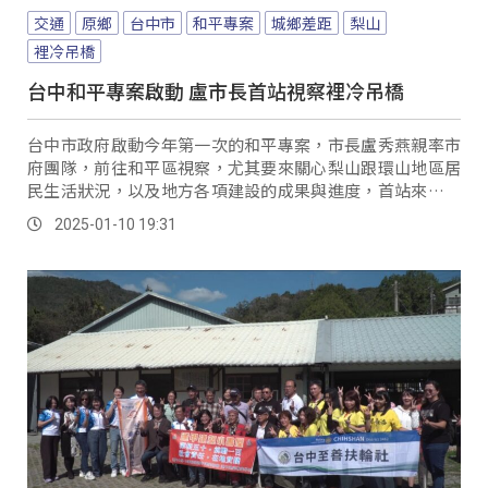
交通
原鄉
台中市
和平專案
城鄉差距
梨山
裡冷吊橋
台中和平專案啟動 盧市長首站視察裡冷吊橋
台中市政府啟動今年第一次的和平專案，市長盧秀燕親率市
府團隊，前往和平區視察，尤其要來關心梨山跟環山地區居
民生活狀況，以及地方各項建設的成果與進度，首站來到剛
修建完成不久的裡冷吊橋聽取簡報。
2025-01-10 19:31