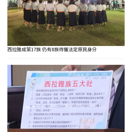
西拉雅成第17族 仍有8族待獲法定原民身分