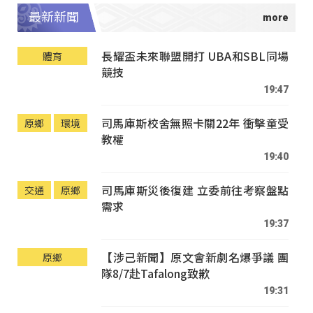
最新新聞
長耀盃未來聯盟開打 UBA和SBL同場
體育
競技
19:47
司馬庫斯校舍無照卡關22年 衝擊童受
原鄉
環境
教權
19:40
司馬庫斯災後復建 立委前往考察盤點
交通
原鄉
需求
19:37
【涉己新聞】原文會新劇名爆爭議 團
原鄉
隊8/7赴Tafalong致歉
19:31