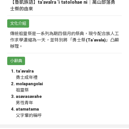
【魯凱族語】ta‘avalra ‘i tatolohae ni｜萬山部落勇
士祭的由來
文化介紹
傳統祖靈祭是一系列為期四個月的祭典，現今配合族人工
作求學濃縮為一天，並特別將「勇士祭(Ta‘avala)」凸顯
辦理。
小辭典
ta‘avalra
勇士成年禮
molapangolai
祖靈祭
asavasavahe
男性青年
atamatama
父字輩的稱呼