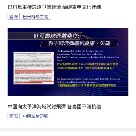
巴丹島主權論述爭議延燒 蘭嶼重申文化連結
國際
巴丹群島主權
中國向太平洋海域試射飛彈 各島國不滿抗議
國際
中國試射飛彈