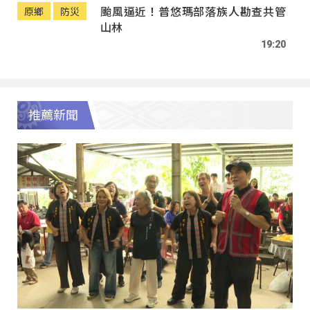
颱風逼近！普悠瑪部落族人勘查共管
原鄉
防災
山林
19:20
推薦新聞