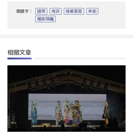
關鍵字：
國際
南非
城鄉差距
旱廁
種族隔離
相關文章