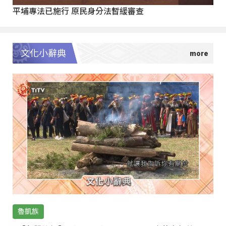
平埔專法已施行 原民身分法暫緩審查
文化小辭典
魯凱族