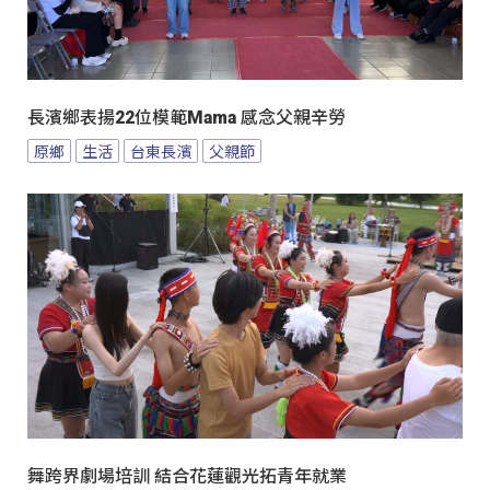
長濱鄉表揚22位模範Mama 感念父親辛勞
原鄉
生活
台東長濱
父親節
舞跨界劇場培訓 結合花蓮觀光拓青年就業