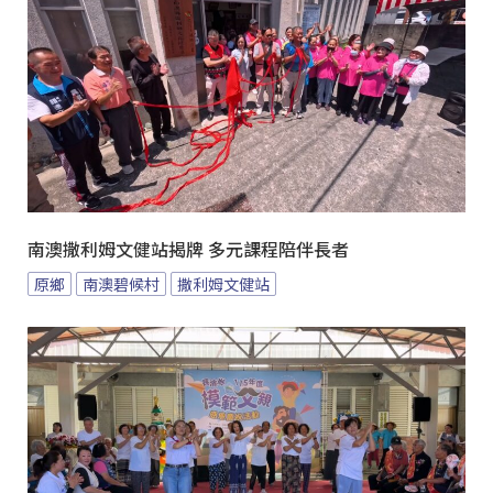
南澳撒利姆文健站揭牌 多元課程陪伴長者
原鄉
南澳碧候村
撒利姆文健站