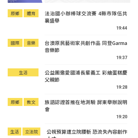
法治國小辦棒球交流賽 4縣市隊伍共
原鄉
體育
襄盛舉
19:44
台澳原民藝術家共創作品 同登Garma
國際
音樂
音樂節
19:37
公益團邀愛國浦長輩義工 彩繪蛋糕慶
生活
父親節
19:28
族語認證首推在地測驗 屏東舉辦說明
原鄉
教文
會
19:20
公視預算遭立院腰斬 恐流失內容創作
生活
立法院