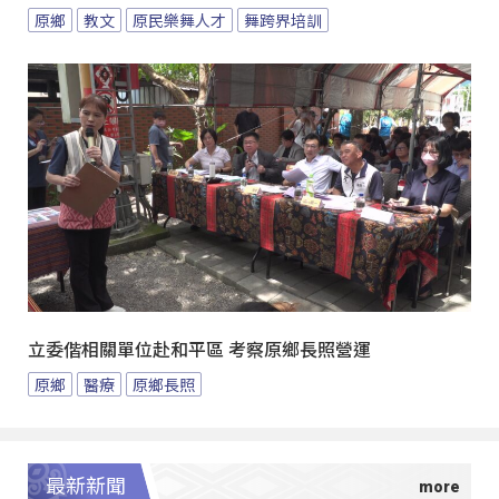
原鄉
教文
原民樂舞人才
舞跨界培訓
立委偕相關單位赴和平區 考察原鄉長照營運
原鄉
醫療
原鄉長照
最新新聞