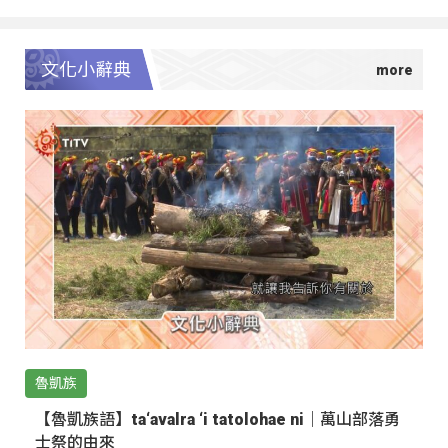
文化小辭典
魯凱族
【魯凱族語】ta‘avalra ‘i tatolohae ni｜萬山部落勇
士祭的由來