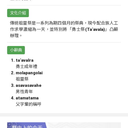
文化介紹
傳統祖靈祭是一系列為期四個月的祭典，現今配合族人工
作求學濃縮為一天，並特別將「勇士祭(Ta‘avala)」凸顯
辦理。
小辭典
ta‘avalra
勇士成年禮
molapangolai
祖靈祭
asavasavahe
男性青年
atamatama
父字輩的稱呼
歷史上的今天