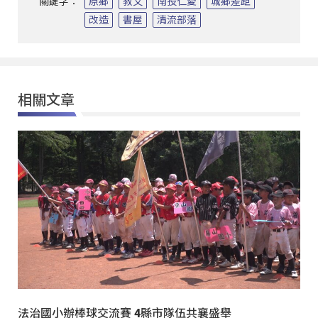
關鍵字：
原鄉
教文
南投仁愛
城鄉差距
改造
書屋
清流部落
相關文章
法治國小辦棒球交流賽 4縣市隊伍共襄盛舉