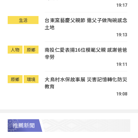
19:17
台東窯藝慶父親節 邀父子做陶碗感念
生活
土地
19:13
南投仁愛表揚16位模範父親 感謝爸爸
人物
原鄉
辛勞
19:11
大鳥村水保故事展 災害記憶轉化防災
原鄉
環境
教育
19:08
推薦新聞