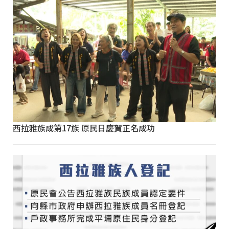
西拉雅族成第17族 原民日慶賀正名成功