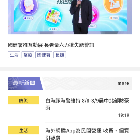
國健署推互動展 長者量六力揪失能警訊
生活
醫療
國健署
長照
最新新聞
白海豚海警維持 8/8-8/9晨中北部防豪
防災
雨
19:19
海外網購App為民間營運 收費、個資
生活
引疑慮