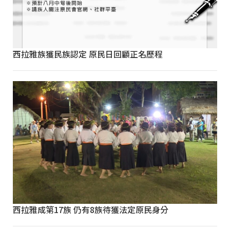
西拉雅族獲民族認定 原民日回顧正名歷程
西拉雅成第17族 仍有8族待獲法定原民身分