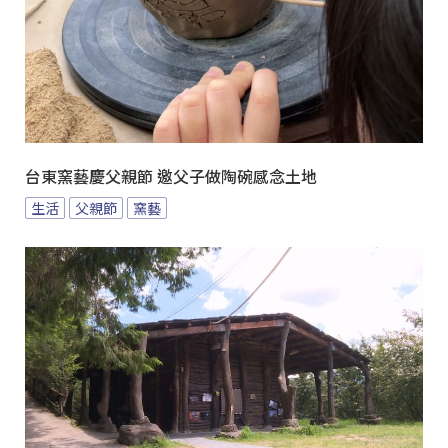
台東窯藝慶父親節 邀父子做陶碗感念土地
生活
父親節
窯藝