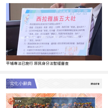
平埔專法已施行 原民身分法暫緩審查
文化小辭典