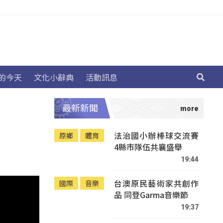
的今天
文化小辭典
活動訊息
最新新聞
法治國小辦棒球交流賽
原鄉
體育
4縣市隊伍共襄盛舉
19:44
台澳原民藝術家共創作
國際
音樂
品 同登Garma音樂節
19:37