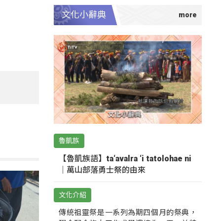
文化小辭典
魯凱族
【魯凱族語】ta‘avalra ‘i tatolohae ni
｜萬山部落勇士祭的由來
文化介紹
傳統祖靈祭是一系列為期四個月的祭典，