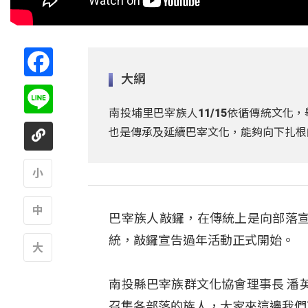
Facebook
大綱
Line
南投埔里巴宰族人11/15依循傳統文
也是傳承及延續巴宰文化，能夠向下扎根
A
巴宰族人敲鑼，在傳統上是向部落
A
統，敲鑼宣告過年活動正式開始。
A
南投縣巴宰族群文化協會理事長 潘
召集各部落的族人，大家來這邊我們