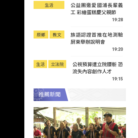
公益團邀愛國浦長輩義
生活
工 彩繪蛋糕慶父親節
19:28
族語認證首推在地測驗
原鄉
教文
屏東舉辦說明會
19:20
公視預算遭立院腰斬 恐
生活
立法院
流失內容創作人才
19:15
推薦新聞