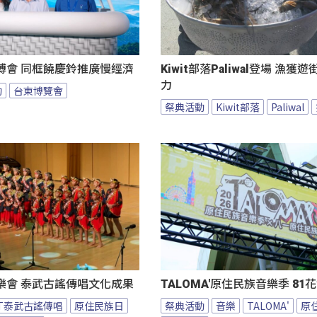
博會 同框饒慶鈴推廣慢經濟
Kiwit部落Paliwal登場 漁獲
力
動
台東博覽會
祭典活動
Kiwit部落
Paliwal
樂會 泰武古謠傳唱文化成果
TALOMA'原住民族音樂季 8
BT泰武古謠傳唱
原住民族日
祭典活動
音樂
TALOMA'
原