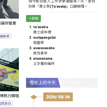
現今配合族人工作求學濃縮為一天，並特
別將「勇士祭(Ta‘avala)」凸顯辦理。
小辭典
遊街展狩獵實
ta‘avalra
勇士成年禮
捕魚祭
molapangolai
祖靈祭
asavasavahe
男性青年
atamatama
父字輩的稱呼
歷史上的今天
1花博熱力開唱
2026/ 08/ 06
住民族日