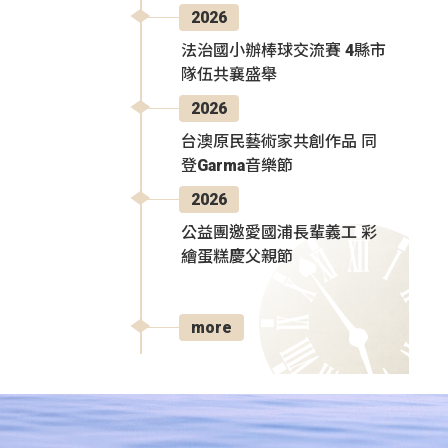
2026
法治國小辦棒球交流賽 4縣市
隊伍共襄盛舉
2026
台澳原民藝術家共創作品 同
登Garma音樂節
2026
公益團邀愛國浦長輩義工 彩
繪蛋糕慶父親節
more