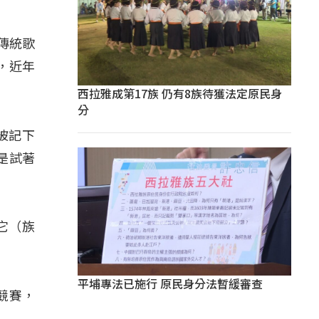
傳統歌
，近年
西拉雅成第17族 仍有8族待獲法定原民身
分
被記下
是試著
它（族
平埔專法已施行 原民身分法暫緩審查
競賽，