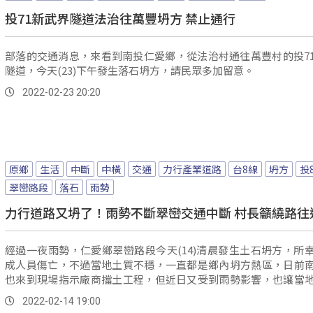
投71新武界隧道法治往萬豐坍方 禁止通行
部落的交通消息，來看到南投仁愛鄉，從法治村通往萬豐村的投7
隧道，今天(23)下午發生落石坍方，請民眾多加留意。
2022-02-23 20:20
原鄉
生活
中斷
中橫
交通
力行產業道路
台8線
坍方
投
翠巒路段
落石
雨勢
力行道路又坍了！雨勢不斷翠巒交通中斷 村長籲繞路往
經過一夜雨勢，仁愛鄉翠巒路段今天(14)清晨發生土石坍方，所
成人員傷亡，不過當地土質不穩，一直都是鄉內坍方熱區，日前
也來到現場指示廠商擋土工程，但近日又受到雨勢影響，也讓當
安全...。
2022-02-14 19:00