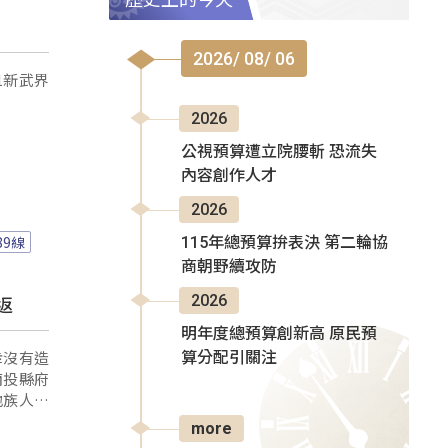
2026/ 08/ 06
1新武界
2026
公視預算遭立院腰斬 恐流失
內容創作人才
2026
89線
115年總預算拚表決 第二輪協
商朝野續攻防
2026
返
明年度總預算創新高 原民預
幸沒有造
算分配引關注
南投縣府
地族人的
more