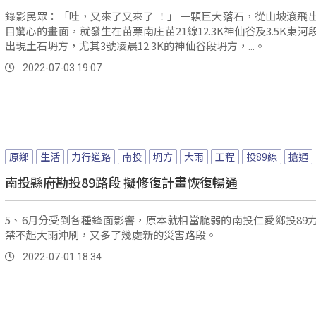
錄影民眾：「哇，又來了又來了 ！」 一顆巨大落石，從山坡滾飛出來，觸
目驚心的畫面，就發生在苗栗南庄苗21線12.3K神仙谷及3.5K東河
出現土石坍方，尤其3號凌晨12.3K的神仙谷段坍方，...。
2022-07-03 19:07
原鄉
生活
力行道路
南投
坍方
大雨
工程
投89線
搶通
南投縣府勘投89路段 擬修復計畫恢復暢通
5、6月分受到各種鋒面影響，原本就相當脆弱的南投仁愛鄉投89
禁不起大雨沖刷，又多了幾處新的災害路段。
2022-07-01 18:34