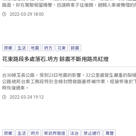
路面，好在駕駛相當機警，迅速將車子往後開，避開人車被掩埋的
2022-03-29 18:00
原鄉
生活
地震
坍方
花東
餘震
花東路段多處落石.坍方 餘震不斷用路亮紅燈
台30線玉長公路，受到23日地震的影響，32公里處發生嚴重的裂縫
公路總局台東工務段特別全線封閉做路基修補作業，經搶修後於下午
時恢復通車。
2022-03-24 19:12
原鄉
生活
坍方
新武界隧道
法治
禁止通行
萬豐