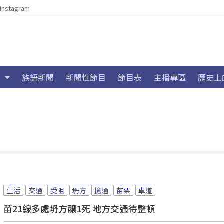
Instagram
族語新聞
新聞性節目
節目表
主播專區
歷史上
生活
交通
受阻
坍方
搶通
苗栗
車道
苗21線多處坍方釀1死 地方交通待整頓