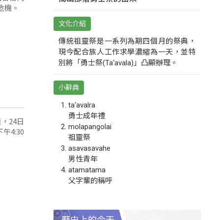
危機。
文化介紹
傳統祖靈祭是一系列為期四個月的祭典，
現今配合族人工作求學濃縮為一天，並特
別將「勇士祭(Ta‘avala)」凸顯辦理。
小辭典
ta‘avalra
勇士成年禮
，24日
molapangolai
4:30
祖靈祭
asavasavahe
男性青年
atamatama
父字輩的稱呼
歷史上的今天