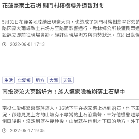
花蓮豪雨土石坍 銅門村榕樹聯外道暫封閉
5月31日花蓮各地陸續出現豪大雨，也造成了銅門村榕樹翡翠谷旁
路因豪大雨導致土石坍方至路面影響通行，秀林鄉公所接獲民眾
設課立即前往現場會勘，經評估現場坍方與雨勢狀況，立即出動
山貓...。
2022-06-01 17:13
生活
仁愛鄉
坍方
大雨
天氣
南投滂沱大雨路坍方！族人返家險被崩落土石擊中
南投仁愛鄉翠巒部落族人，16號下午在返家路上遇到落石，他下
況，卻聽見更上方的山坡有不尋常的土石滾動聲，幸好他機警趕
倒車後退，沒想到就在幾秒後，山崩就在他剛才下車的地方，沖
土石。
2022-05-17 19:05