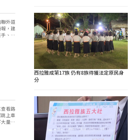
的聯外道
通報，建
怪手、小
西拉雅成第17族 仍有8族待獲法定原民身
分
車查看路
緊跳上車
下大量的