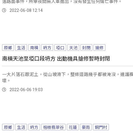
落路面事件，所幸夜間無人車進出，沒有發生任何傷亡事件。
2022-06-08 12:14
原鄉
生活
南橫
坍方
埡口
天池
封閉
搶修
南橫天池至埡口段坍方 出動機具搶修暫時封閉
一大片落石跟泥土，從山坡滑下，整條道路幾乎都被淹沒，連護
壞。
2022-06-06 19:03
原鄉
生活
坍方
榕樹翡翠谷
花蓮
豪雨
銅門村