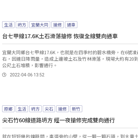
生活
坍方
宜蘭大同
搶修
通車
台七甲線17.6K土石滑落搶修 恢復全線雙向通車
宜蘭大同鄉台七甲線17.6K，也就是在四季村的碧水橋旁，在6號凌
右，因連日降雨量，造成上邊坡土石及竹林滑落，現場大約有20到
公尺土石堆積，影響通行。
2022-04-06 13:52
原鄉
生活
坍方
尖石
搶修
新竹
尖石竹60線道路坍方 經一夜搶修完成雙向通行
就在短短幾秒鐘時間，車道旁的山壁，從一顆一顆石頭，到大量