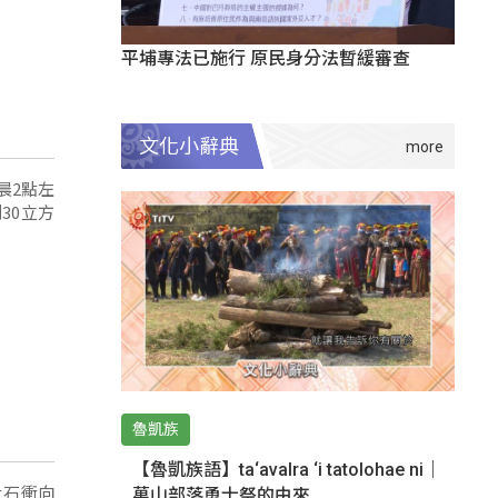
平埔專法已施行 原民身分法暫緩審查
文化小辭典
晨2點左
30立方
魯凱族
【魯凱族語】ta‘avalra ‘i tatolohae ni｜
土石衝向
萬山部落勇士祭的由來