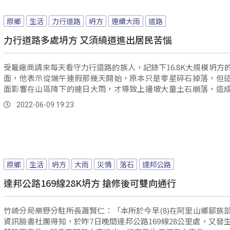
原鄉
生活
力行道路
坍方
連續大雨
道路
力行道路多處坍方 又須繞道進出居民苦惱
受雇廠商請來每天看守力行道路的族人，記錄下16.8K大規模坍方
面，他表示從端午連假那幾天開始，原本只是零星碎石掉落，但
面影響在山區降下的連日大雨，才導致上邊坡大量土石崩落，造
困...。
2022-06-09 19:23
原鄉
生活
坍方
大雨
災情
落石
達邦公路
達邦公路169線28K坍方 搶修後可雙向通行
竹崎分局樂野分駐所長蕭賢仁：「本所於今早(8)在阿里山鄉鄒族
資訊臉書社團得知，於昨7日晚間達邦公路169線28公里處，又發