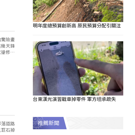
明年度總預算創新高 原民預算分配引關注
的驚險畫
這幾天鋒
成搶修的
台東漢光演習戰車掉零件 軍方坦承疏失
推薦新聞
部落道路
生巨石掉