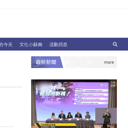
的今天
文化小辭典
活動訊息
最新新聞