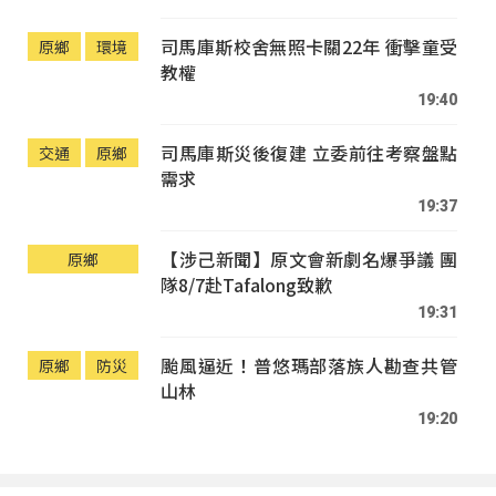
司馬庫斯校舍無照卡關22年 衝擊童受
原鄉
環境
教權
19:40
司馬庫斯災後復建 立委前往考察盤點
交通
原鄉
需求
19:37
【涉己新聞】原文會新劇名爆爭議 團
原鄉
隊8/7赴Tafalong致歉
19:31
颱風逼近！普悠瑪部落族人勘查共管
原鄉
防災
山林
19:20