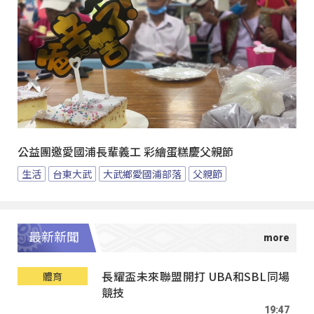
公益團邀愛國浦長輩義工 彩繪蛋糕慶父親節
生活
台東大武
大武鄉愛國浦部落
父親節
最新新聞
長耀盃未來聯盟開打 UBA和SBL同場
體育
競技
19:47