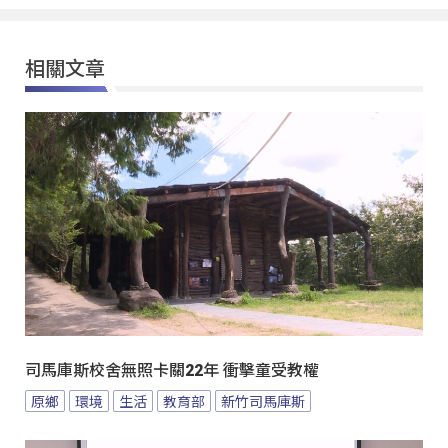
相關文章
司馬庫斯校舍無照卡關22年 衝擊童受教權
原鄉
環境
生活
教育部
新竹司馬庫斯