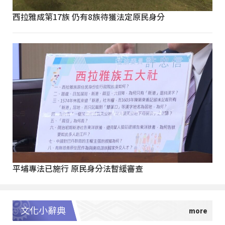
西拉雅成第17族 仍有8族待獲法定原民身分
平埔專法已施行 原民身分法暫緩審查
文化小辭典