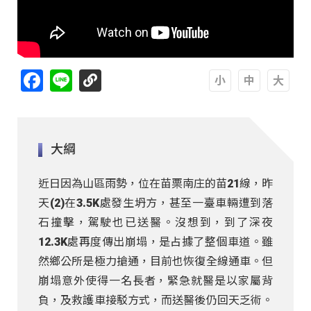
Facebook
Line
A
A
A
大綱
近日因為山區雨勢，位在苗栗南庄的苗21線，昨
天(2)在3.5K處發生坍方，甚至一臺車輛遭到落
石撞擊，駕駛也已送醫。沒想到，到了深夜
12.3K處再度傳出崩塌，是占據了整個車道。雖
然鄉公所是極力搶通，目前也恢復全線通車。但
崩塌意外使得一名長者，緊急就醫是以家屬背
負，及救護車接駁方式，而送醫後仍回天乏術。