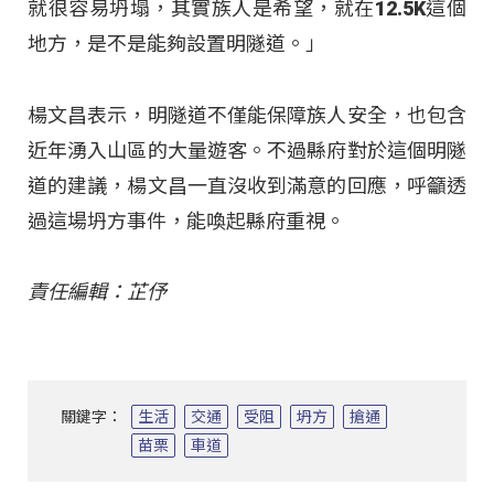
就很容易坍塌，其實族人是希望，就在12.5K這個
地方，是不是能夠設置明隧道。」
楊文昌表示，明隧道不僅能保障族人安全，也包含
近年湧入山區的大量遊客。不過縣府對於這個明隧
道的建議，楊文昌一直沒收到滿意的回應，呼籲透
過這場坍方事件，能喚起縣府重視。
責任編輯：芷伃
關鍵字：
生活
交通
受阻
坍方
搶通
苗栗
車道