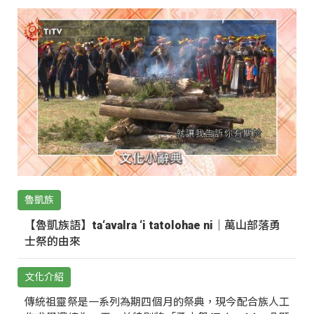
魯凱族
【魯凱族語】ta‘avalra ‘i tatolohae ni｜萬山部落勇
士祭的由來
文化介紹
傳統祖靈祭是一系列為期四個月的祭典，現今配合族人工