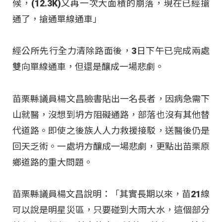
候，(12.3K)又再一次大面積的崩落，現在已經搶
通了，搶通單線通車」
經公所先行全力清除路面後，3日下午已完成兩處
雙向單線通車，但還是釀成一場悲劇。
苗栗縣議員楊文昌臉書貼出一名長者，因病急需下
山就醫，沒想到坍方阻礙通路，部落也沒有其他替
代道路。即使之後族人人力救援接駁，送醫後仍是
回天乏術。一處坍方釀成一場悲劇，更點出苗栗原
鄉道路的重大問題。
苗栗縣議員楊文昌說明：「其實長期以來，苗21線
可以說是明星災區，只要碰到大雨大水，這個部分