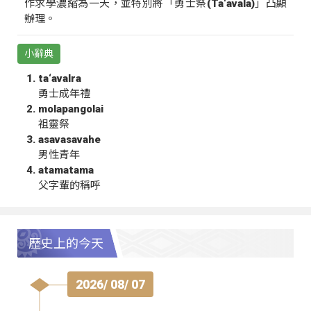
作求學濃縮為一天，並特別將「勇士祭(Ta‘avala)」凸顯
辦理。
小辭典
ta‘avalra
勇士成年禮
molapangolai
祖靈祭
asavasavahe
男性青年
atamatama
父字輩的稱呼
歷史上的今天
2026/ 08/ 07