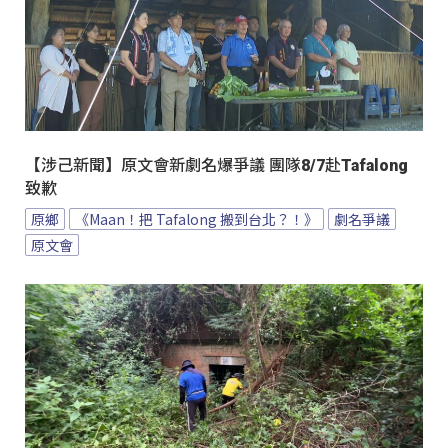
【涉己新聞】原文會新劇名爆爭議 團隊8/7赴Tafalong
致歉
原鄉
《Maan！把 Tafalong 搬到台北？！》
劇名爭議
原文會