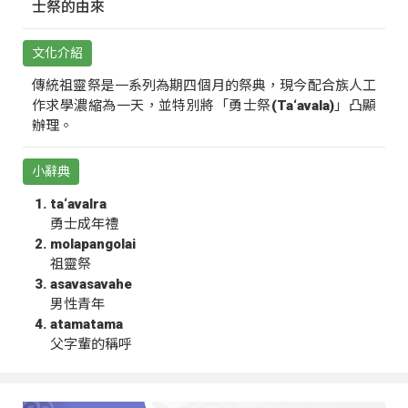
士祭的由來
文化介紹
傳統祖靈祭是一系列為期四個月的祭典，現今配合族人工
作求學濃縮為一天，並特別將「勇士祭(Ta‘avala)」凸顯
辦理。
小辭典
ta‘avalra
勇士成年禮
molapangolai
祖靈祭
asavasavahe
男性青年
atamatama
父字輩的稱呼