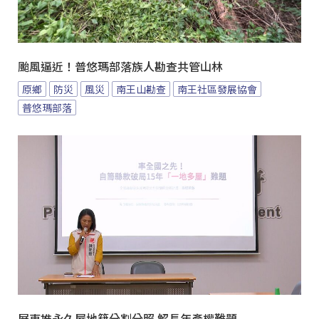
颱風逼近！普悠瑪部落族人勘查共管山林
原鄉
防災
風災
南王山勘查
南王社區發展協會
普悠瑪部落