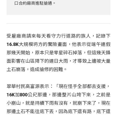
口合約廠商進駐搶通。
受雇廠商請來每天看守力行道路的族人，記錄下
16.8K大規模坍方的驚險畫面，他表示從端午連假
那幾天開始，原本只是零星碎石掉落，但這幾天鋒
面影響在山區降下的連日大雨，才導致上邊坡大量
土石崩落，造成搶修的困難。
翠華村民高富源表示：「現在怪手全部都去支援，
16K加800公尺那邊，那邊整片山垮下來，之前是
小崩山，就是持續下雨有沒有，就崩下來了，現在
那邊土石不能往底下丟，因為底下還有路，底下還