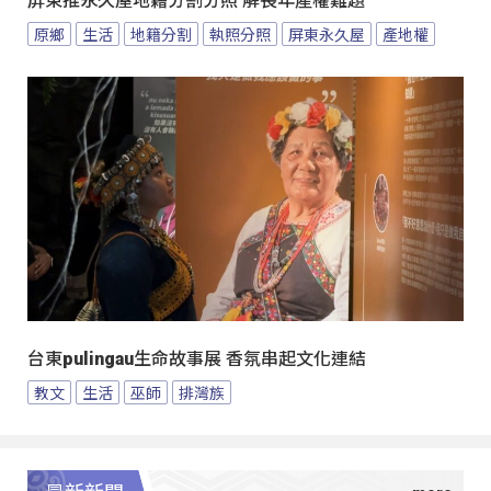
屏東推永久屋地籍分割分照 解長年產權難題
原鄉
生活
地籍分割
執照分照
屏東永久屋
產地權
台東pulingau生命故事展 香氛串起文化連結
教文
生活
巫師
排灣族