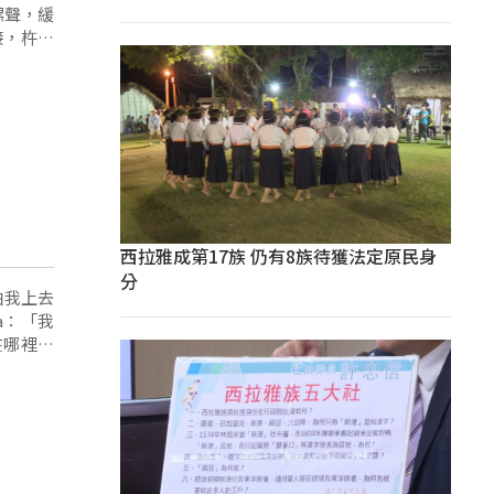
螺聲，緩
接，杵音
西拉雅成第17族 仍有8族待獲法定原民身
分
怕我上去
a：「我
在哪裡？