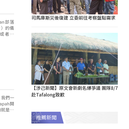
司馬庫斯災後復建 立委前往考察盤點需求
祭告）的儀
，或者是
進到這個
【涉己新聞】原文會新劇名爆爭議 團隊8/7
赴Tafalong致歉
，我們一
apah開
的就是沒
推薦新聞