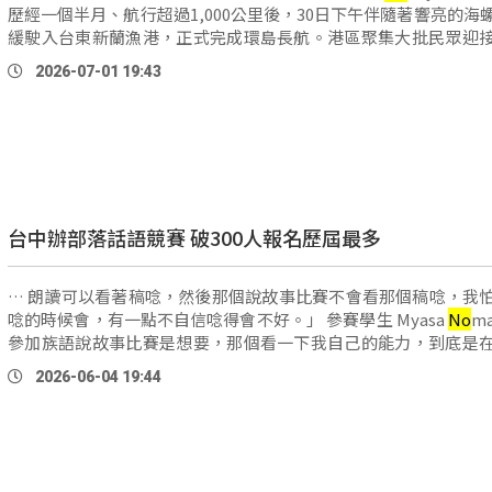
歷經一個半月、航行超過1,000公里後，30日下午伴隨著響亮的海
緩駛入台東新蘭漁港，正式完成環島長航。港區聚集大批民眾迎
文化藝術團也以阿美族傳統歌謠獻唱 …
2026-07-01 19:43
台中辦部落話語競賽 破300人報名歷屆最多
… 朗讀可以看著稿唸，然後那個說故事比賽不會看那個稿唸，我
唸的時候會，有一點不自信唸得會不好。」 參賽學生 Myasa
No
m
參加族語說故事比賽是想要，那個看一下我自己的能力，到底是
想要突破自己的極限。」 參賽學生 Lawa Iwan：「我在考中 …
2026-06-04 19:44