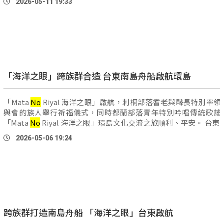
2026-05-11 19:33
「海洋之眼」跨族群合造 台東南島舟船啟航環島
「Mata
No
Riyal 海洋之眼」啟航，刺桐部落耆老與縣長特別率
與會的族人舉行祈福儀式，同時都蘭部落青年特別吟唱傳統歌
「Mata
No
Riyal 海洋之眼」環島文化交流之旅順利、平安。 台東縣長 饒
慶鈴：「用這樣的方式，來宣示我們跟海洋的先進性，以 …
2026-05-06 19:24
跨族群打造南島舟船 「海洋之眼」台東啟航