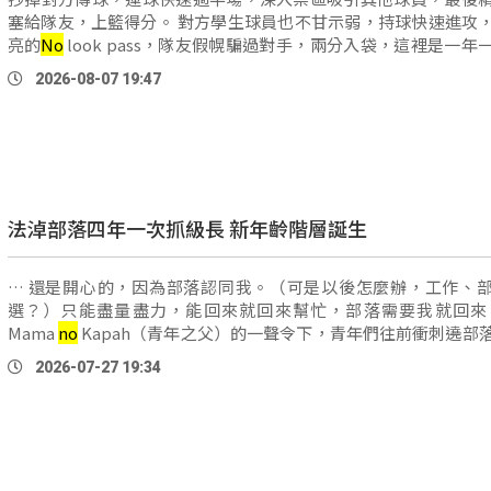
塞給隊友，上籃得分。 對方學生球員也不甘示弱，持球快速進攻，一記漂
亮的
No
look pass，隊友假幌騙過對手，兩分入袋，這裡是一年
耀盃賽事。 長耀盃未來聯盟公益賽從上個 …
2026-08-07 19:47
法淖部落四年一次抓級長 新年齡階層誕生
… 還是開心的，因為部落認同我。（可是以後怎麼辦，工作、
選？）只能盡量盡力，能回來就回來幫忙，部落需要我就回來。
Mama
no
Kapah（青年之父）的一聲令下，青年們往前衝刺遶部
而今年要接受命名的第一級青年則必須要跑在前頭，kaka、mam
2026-07-27 19:34
…