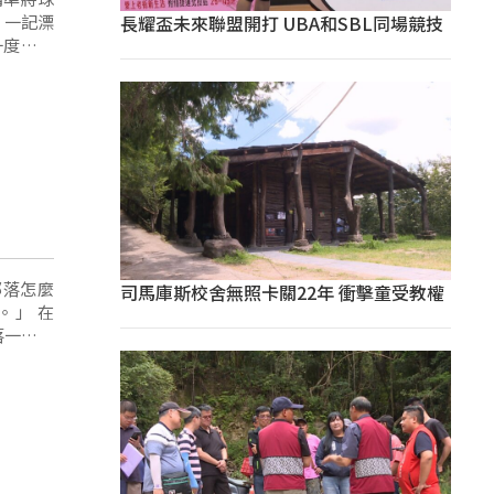
長耀盃未來聯盟開打 UBA和SBL同場競技
一度的長
部落怎麼
司馬庫斯校舍無照卡關22年 衝擊童受教權
」 在
落一圈，
a們也會