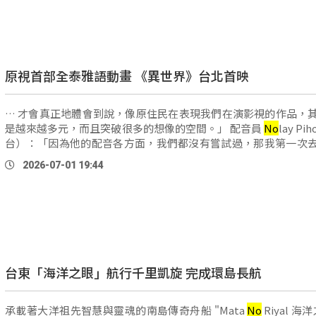
原視首部全泰雅語動畫 《異世界》台北首映
… 才會真正地體會到說，像原住民在表現我們在演影視的作品，
是越來越多元，而且突破很多的想像的空間。」 配音員
No
lay P
台）：「因為他的配音各方面，我們都沒有嘗試過，那我第一次
候，就發現說，原來那麼地困難，我們那個動畫導 …
2026-07-01 19:44
台東「海洋之眼」航行千里凱旋 完成環島長航
承載著大洋祖先智慧與靈魂的南島傳奇舟船 "Mata
No
Riyal 海