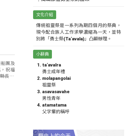
文化介紹
傳統祖靈祭是一系列為期四個月的祭典，
現今配合族人工作求學濃縮為一天，並特
別將「勇士祭(Ta‘avala)」凸顯辦理。
小辭典
領船團及
ta‘avalra
謠，祝福
勇士成年禮
molapangolai
祖靈祭
asavasavahe
男性青年
atamatama
父字輩的稱呼
歷史上的今天