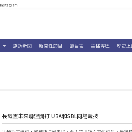
Instagram
族語新聞
新聞性節目
節目表
主播專區
歷史上
長耀盃未來聯盟開打 UBA和SBL同場競技
抄掉對方傳球，運球快速過半場，深入禁區吸引其他球員，最後