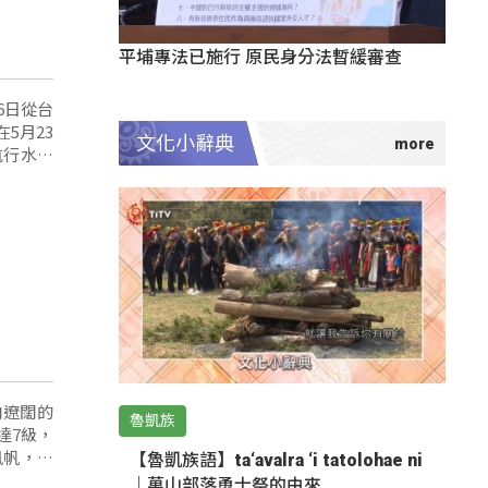
平埔專法已施行 原民身分法暫緩審查
月6日從台
5月23
文化小辭典
向遼闊的
魯凱族
達7級，
風帆，順
【魯凱族語】ta‘avalra ‘i tatolohae ni
｜萬山部落勇士祭的由來