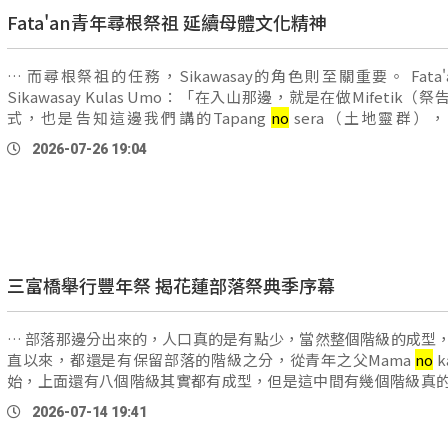
Fata'an青年尋根祭祖 延續母體文化精神
… 而尋根祭祖的任務，Sikawasay的角色則至關重要。 Fata'an部落
Sikawasay Kulas Umo：「在入山那邊，就是在做Mifetik（
式，也是告知這邊我們講的Tapang
no
sera（土地靈群）
Sailoh（地方靈群），就是土地的神靈，告訴祂們我們接下來要
2026-07-26 19:04
山，就是走這一段路，請祢們看顧我們 …
三富橋舉行豐年祭 揭花蓮部落祭典季序幕
… 部落那邊分出來的，人口真的是有點少，當然整個階級的成型
直以來，都還是有保留部落的階級之分，從青年之父Mama
no
k
始，上面還有八個階級其實都有成型，但是這中間有幾個階級真
有人，因為有一個階級產生斷層，應該算是 …
2026-07-14 19:41