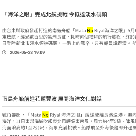
「海洋之眼」完成北航挑戰 今抵達淡水碼頭
由台東縣政府發起打造的南島舟船「Mata
No
Riyal海洋之眼」5
東啟航，經過數百里的黑潮長征，耗時兩個禮拜的航行旅程，終於在
日登陸新北市淡水領袖碼頭，一路上的艱辛，只有船員說得清。 航行水手
顏喬治：「我們在航行過程揚帆，我 …
2026-05-23 19:09
南島舟船前進花蓮豐濱 展開海洋文化對話
號角響起，「Mata
No
Riyal 海洋之眼」緩緩駛離長濱漁港，迎
海洋。11日東部海域吹起東北風轉偏東南風，風力約4至5級、陣風
海面浪高約1至2公尺，海象充滿挑戰。船隊航至外海後隨即升起
著海風往北航行，歷經數小時航程，在下 …