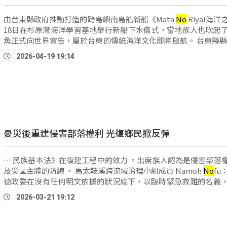
由台東縣政府推動打造的跨島嶼南島船新船《Mata
No
Riyal海
18日在杉原灣海洋學習基地舉行新船下水儀式，當地族人也吹起
角正式向世界宣告，屬於台東的傳統海洋文化即將啟航。 台東縣縣長 饒慶
鈴：「每一步都是讓我們更向傳統 …
2026-04-19 19:14
憂災後重建侵害部落權利 光復鄉民掀反彈
… 民族基本法》在復建工程中的效力 。出席族人認為是侵害部落
及災區主體的防線 。 馬太鞍溪跨流域治理小組成員 Namoh
No
fu
德政委在沒有任何明文依據的狀況底下，以臨時緊急救難的名義
程會的身分，告訴跨部會及部落說，它以排 …
2026-03-21 19:12