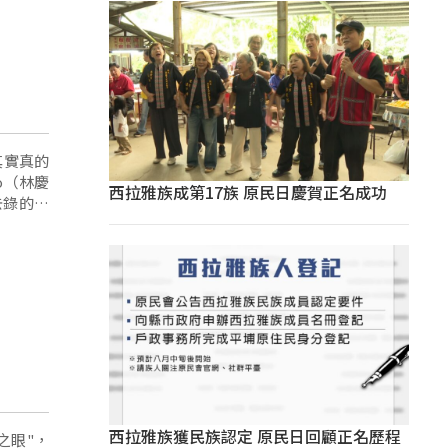
其實真的
iho（林慶
西拉雅族成第17族 原民日慶賀正名成功
去錄的時
西拉雅族獲民族認定 原民日回顧正名歷程
洋之眼"，