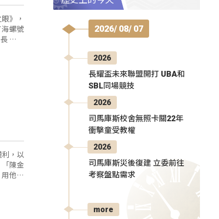
洋之眼》，
2026/ 08/ 07
了海螺號
2026
長耀盃未來聯盟開打 UBA和
SBL同場競技
2026
司馬庫斯校舍無照卡關22年
衝擊童受教權
2026
權利，以
司馬庫斯災後復建 立委前往
：「陳金
，用他工
考察盤點需求
more