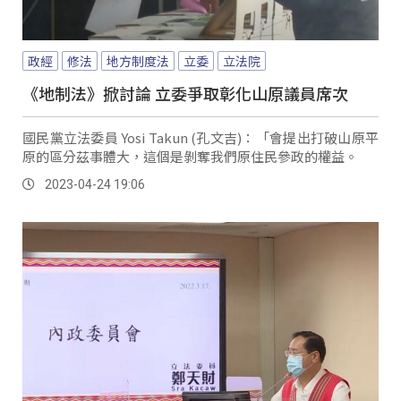
政經
修法
地方制度法
立委
立法院
《地制法》掀討論 立委爭取彰化山原議員席次
國民黨立法委員 Yosi Takun (孔文吉)：「會提出打破山原平
原的區分茲事體大，這個是剝奪我們原住民參政的權益。
2023-04-24 19:06