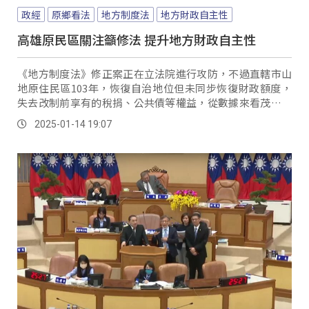
政經
原鄉看法
地方制度法
地方財政自主性
高雄原民區關注籲修法 提升地方財政自主性
《地方制度法》修正案正在立法院進行攻防，不過直轄市山
地原住民區103年，恢復自治地位但未同步恢復財政額度，
失去改制前享有的稅捐、公共債等權益，從數據來看茂林區
99年度統籌款約1億1千萬，桃源區、那瑪夏區則是5億左
2025-01-14 19:07
右，但到了104年度茂林區僅剩9千萬、桃源、那瑪夏區也縮
減至1億多；那瑪夏區長也直言無疑是法律上的缺失，導致那
瑪夏區10多年來發展受阻。