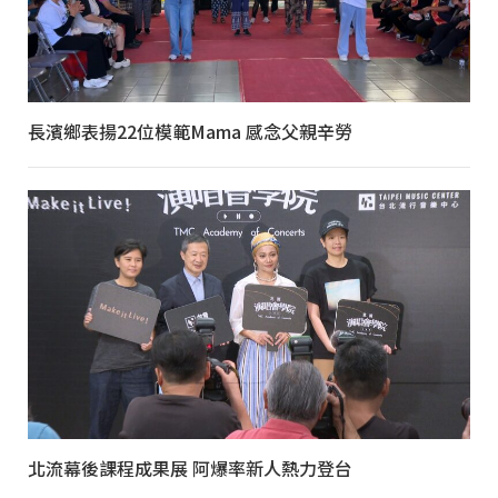
長濱鄉表揚22位模範Mama 感念父親辛勞
北流幕後課程成果展 阿爆率新人熱力登台