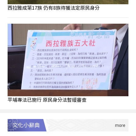
西拉雅成第17族 仍有8族待獲法定原民身分
平埔專法已施行 原民身分法暫緩審查
文化小辭典