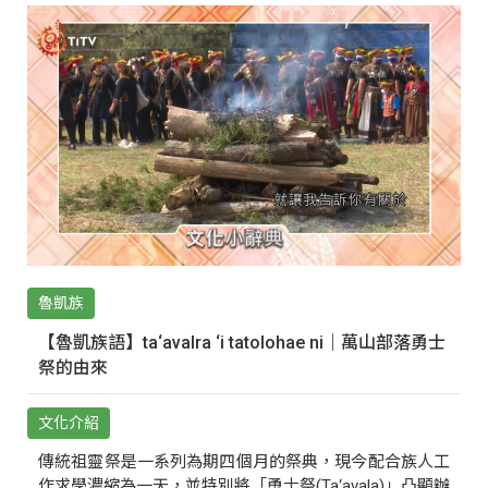
魯凱族
【魯凱族語】ta‘avalra ‘i tatolohae ni｜萬山部落勇士
祭的由來
文化介紹
傳統祖靈祭是一系列為期四個月的祭典，現今配合族人工
作求學濃縮為一天，並特別將「勇士祭(Ta‘avala)」凸顯辦