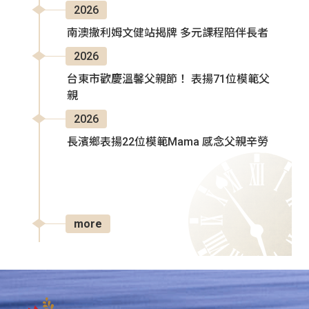
2026
南澳撒利姆文健站揭牌 多元課程陪伴長者
2026
台東市歡慶溫馨父親節！ 表揚71位模範父
親
2026
長濱鄉表揚22位模範Mama 感念父親辛勞
more