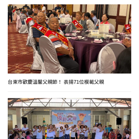
台東市歡慶溫馨父親節！ 表揚71位模範父親