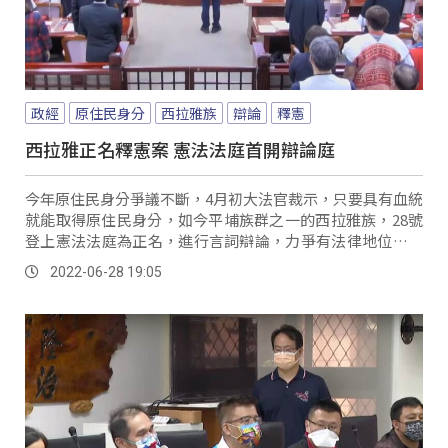
政經
原住民身分
西拉雅族
辯論
釋憲
西拉雅正名釋憲案 憲法法庭首開辯論庭
今年原住民身分爭議不斷，4月初大法官裁示，只要具有血統
就能取得原住民身分，如今平埔族群之一的西拉雅族，28號
登上憲法法庭為正名，進行言詞辯論，力爭有法律地位的原
住民身分，而這起西拉雅族正名釋憲案，當中主要爭點在
2022-06-28 19:05
於，原住民身分法第2條第2款規定，平地原住民，是臺灣光
復前原籍在平地行政區域內，且戶口調查簿登記其本人，或
直系血親尊親屬屬於原住民，並申請戶籍所在地鄉、鎮、
市、區公所登記為平地原住民有案者，是否限制哪些憲法權
利？ 原民會表示肯定，西拉雅族在原住民族身分的重要性，
但話鋒一轉，僅以立法方式來規劃，平埔族群的認定機制，
以及權利體系，增列平埔族群為，「平埔原住民」身分，大
法官認為恐怕又將挑起另一項違憲爭議。