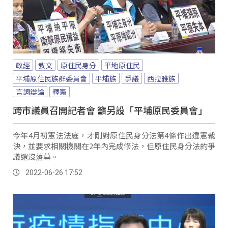
政經
教文
原住民身分
平地原住民
平埔原住民族群委員會
平埔族
爭議
西拉雅族
言詞辯論
釋憲
跨市議員召開記者會 籲另設「平埔原民委員會」
今年4月初憲法法庭，才剛對原住民身分法第4條作出違憲裁
決，並要求相關機關在2年內完成修法，但原住民身分法的爭
議還沒落幕。
2022-06-26 17:52