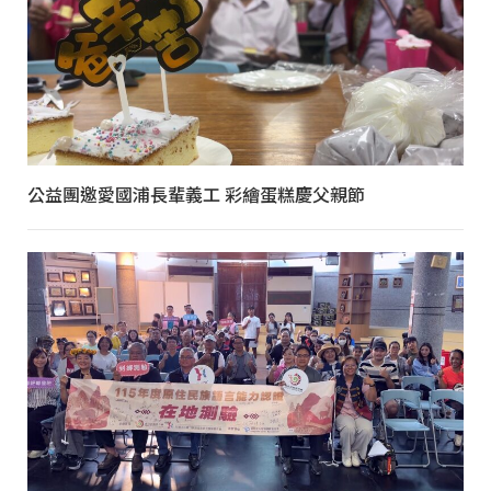
公益團邀愛國浦長輩義工 彩繪蛋糕慶父親節