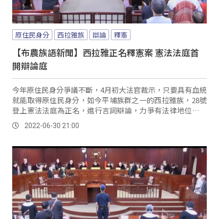
原住民身分
西拉雅族
辯論
釋憲
【布農族語新聞】西拉雅正名釋憲案 憲法法庭首
開辯論庭
今年原住民身分爭議不斷，4月初大法官裁示，只要具有血統
就能取得原住民身分，如今平埔族群之一的西拉雅族，28號
登上憲法法庭為正名，進行言詞辯論，力爭有法律地位的原
住民身分，而這起西拉雅族正名釋憲案，當中主要爭點在
2022-06-30 21:00
於，原住民身分法第2條第2款規定，平地原住民，是臺灣光
復前原籍在平地行政區域內，且戶口調查簿登記其本人，或
直系血親尊親屬屬於原住民，並申請戶籍所在地鄉、鎮、
市、區公所登記為平地原住民有案者，是否限制哪些憲法權
利？ 原民會表示肯定，西拉雅族在原住民族身分的重要性，
但話鋒一轉，僅以立法方式來規劃，平埔族群的認定機制，
以及權利體系，增列平埔族群為，「平埔原住民」身分，大
法官認為恐怕又將挑起另一項違憲爭議。