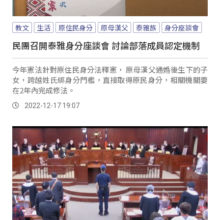
教文
生活
原住民身分
原母漢父
泰雅族
身分座談會
民團召開泰雅身分座談會 討論部落成員認定機制
今年憲法針對原住民身分法釋憲， 原母漢父通婚後生下的子
女，跨越姓氏綁身分門檻，直接取得原民身分，相關機關要
在2年內完成修法。
2022-12-17 19:07