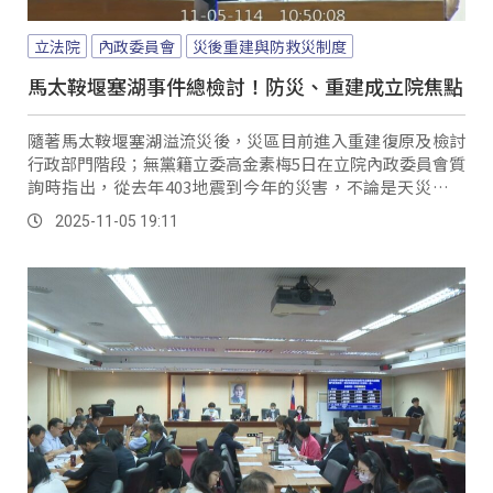
立法院
內政委員會
災後重建與防救災制度
馬太鞍堰塞湖事件總檢討！防災、重建成立院焦點
隨著馬太鞍堰塞湖溢流災後，災區目前進入重建復原及檢討
行政部門階段；無黨籍立委高金素梅5日在立院內政委員會質
詢時指出，從去年403地震到今年的災害，不論是天災還是
人為因素，內政部雖強調防災韌性，但災害應變與精進作為
2025-11-05 19:11
仍有檢討空間。