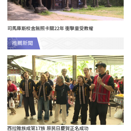
司馬庫斯校舍無照卡關22年 衝擊童受教權
推薦新聞
西拉雅族成第17族 原民日慶賀正名成功