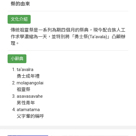
祭的由來
文化介紹
傳統祖靈祭是一系列為期四個月的祭典，現今配合族人工
作求學濃縮為一天，並特別將「勇士祭(Ta‘avala)」凸顯辦
理。
小辭典
ta‘avalra
勇士成年禮
molapangolai
祖靈祭
asavasavahe
男性青年
atamatama
父字輩的稱呼