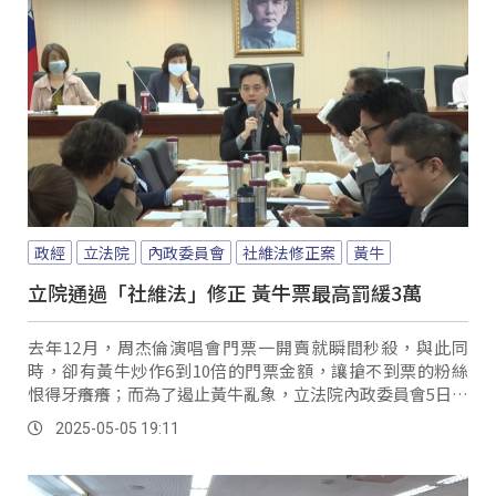
政經
立法院
內政委員會
社維法修正案
黃牛
立院通過「社維法」修正 黃牛票最高罰緩3萬
去年12月，周杰倫演唱會門票一開賣就瞬間秒殺，與此同
時，卻有黃牛炒作6到10倍的門票金額，讓搶不到票的粉絲
恨得牙癢癢；而為了遏止黃牛亂象，立法院內政委員會5日繼
續審理社維法修正案，並針對第64條條文，「非供自用而購
2025-05-05 19:11
買運輸、遊樂票券轉售圖利者」，原本只處以最高一萬八的
罰緩，提高到三萬元；不過這樣的處罰力度，有立委認為罰
則太輕，難以真正嚇阻黃牛行為。