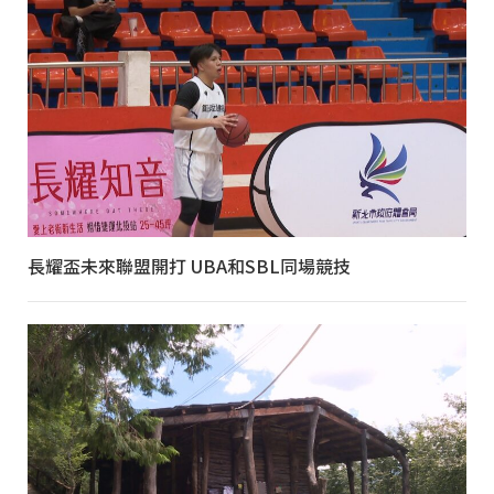
長耀盃未來聯盟開打 UBA和SBL同場競技