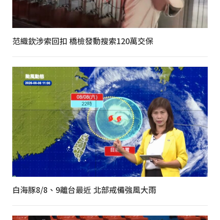
范織欽涉索回扣 橋檢發動搜索120萬交保
白海豚8/8、9離台最近 北部戒備強風大雨