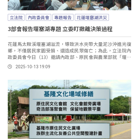
立法院
內政委員會
專題報告
花蓮堰塞湖洪災
3部會報告堰塞湖專題 立委盯撤離決策過程
花蓮馬太鞍溪堰塞湖溢流，導致洪水夾帶大量泥沙沖進光復
鄉，不僅居民家園受損、還造成民眾傷亡；為此，立法院內
政委員會今日（13）邀請內政部、原民會與農業部就「堰塞
湖監測、災害預警通報、疏散機制與災後復原重建」提出專
2025-10-13 19:09
題報告並做備詢。