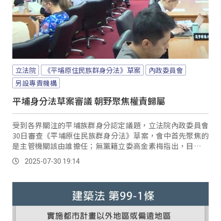
立法院
《平埔原住民族群身分法》草案
內政委員會
另設專責機構
平埔身分法草案審議 朝野聚焦權責歸屬
受到各界關注的平埔族群身分認定議題，立法院內政委員會
30日審查《平埔原住民族群身分法》草案，會中首先聚焦的
是主管機關該由誰擔任；無黨籍立委高金素梅指出，目前平
埔族群人口將近百萬，涉及的法令橫跨多個部會，恐怕不是
2025-07-30 19:14
原民會能夠全權統籌，因此建議由行政院擔任主管機關，引
發討論。