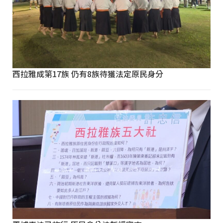
西拉雅成第17族 仍有8族待獲法定原民身分