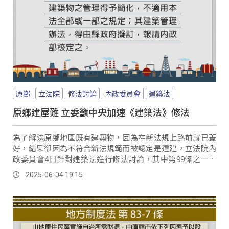
原鄉
立法院
修法討論
內政委員會
建築法
原鄉建屋難 立委籲中央加速《建築法》修法
為了解決原鄉地區既有建築物，因為在新法規上路前就已蓋
好，結果卻因為不符合新法規範而被認定是違建，立法院內
政委員會4日針對建築法進行修法討論，其中第99條之一條
文，授權縣市政府可針對都市計畫以外地區或偏遠地區的建
2025-06-04 19:15
築物，制定簡化管理辦法，報請內政部核定後實施；但在無
黨籍立委高金素梅的質詢中，發現並不是每個縣市都有制定
簡化辦法，導致原鄉建築合法化進度不一，因此要求內政部
加速推動相關流程。