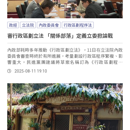
政經
立法院
內政委員會
行政區劃程序法
審行政區劃立法 「關係部落」定義立委掀論戰
內政部耗時多年推動《行政區劃立法》，11日在立法院內政
委員會審查時終於有所進展，考量劃設行政區程序繁複、影
響重大，民進黨團建議將草案名稱訂為《行政區劃程序
法》；而討論直轄市山地原住民區劃設行政區時，朝野立委
2025-08-11 19:10
則因條文中應邀集哪些單位或族群表達意見而出現分歧。