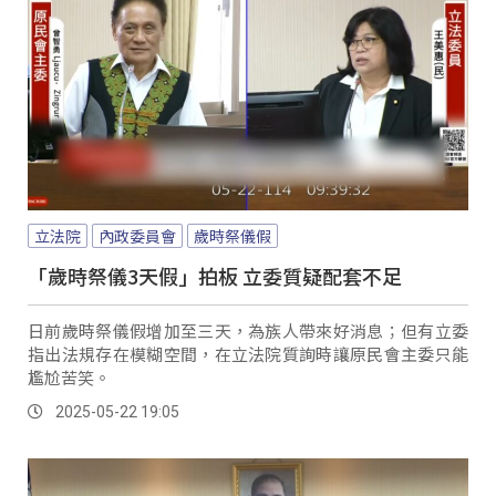
立法院
內政委員會
歲時祭儀假
「歲時祭儀3天假」拍板 立委質疑配套不足
日前歲時祭儀假增加至三天，為族人帶來好消息；但有立委
指出法規存在模糊空間，在立法院質詢時讓原民會主委只能
尷尬苦笑。
2025-05-22 19:05