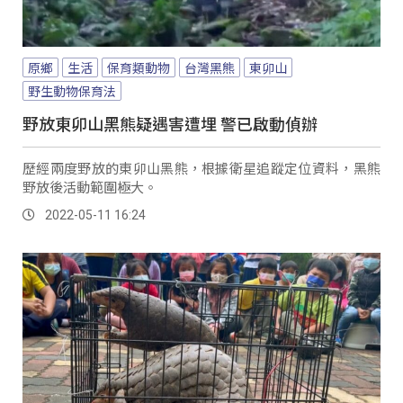
原鄉
生活
保育類動物
台灣黑熊
東卯山
野生動物保育法
野放東卯山黑熊疑遇害遭埋 警已啟動偵辦
歷經兩度野放的東卯山黑熊，根據衛星追蹤定位資料，黑熊
野放後活動範圍極大。
2022-05-11 16:24