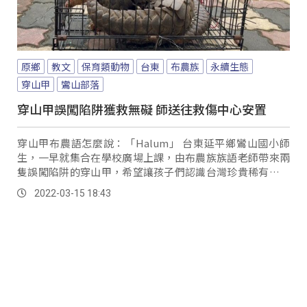
原鄉
教文
保育類動物
台東
布農族
永續生態
穿山甲
鸞山部落
穿山甲誤闖陷阱獲救無礙 師送往救傷中心安置
穿山甲布農語怎麼說：「Halum」 台東延平鄉鸞山國小師
生，一早就集合在學校廣場上課，由布農族族語老師帶來兩
隻誤闖陷阱的穿山甲，希望讓孩子們認識台灣珍貴稀有的保
育類野生動物，而且穿山甲還是布農族傳...。
2022-03-15 18:43