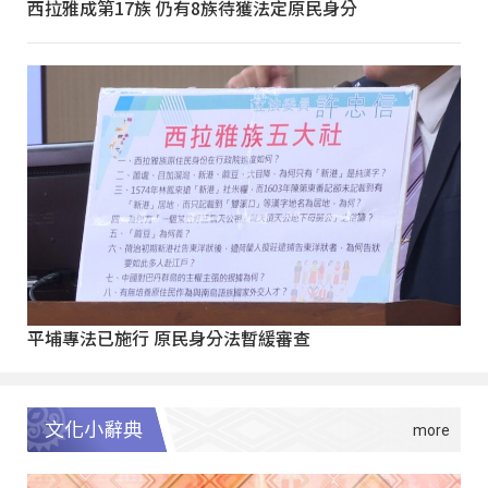
西拉雅成第17族 仍有8族待獲法定原民身分
平埔專法已施行 原民身分法暫緩審查
文化小辭典