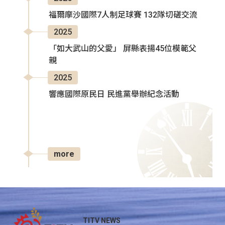
福爾摩沙國際7人制足球賽 132隊切磋交流
2025
「如大武山的父愛」 屏縣表揚45位模範父
親
2025
響應國際原民日 民進黨舉辦紀念活動
more
TITV NEWS