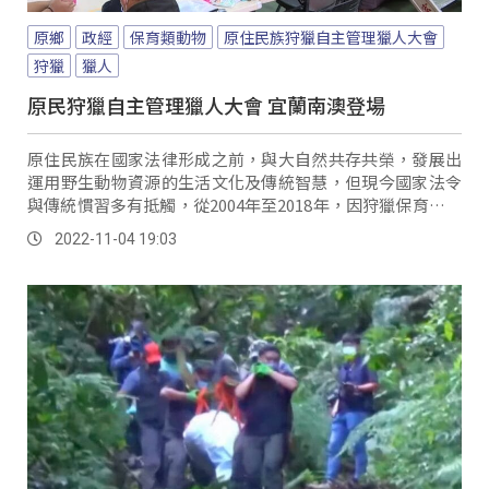
原鄉
政經
保育類動物
原住民族狩獵自主管理獵人大會
狩獵
獵人
原民狩獵自主管理獵人大會 宜蘭南澳登場
原住民族在國家法律形成之前，與大自然共存共榮，發展出
運用野生動物資源的生活文化及傳統智慧，但現今國家法令
與傳統慣習多有抵觸，從2004年至2018年，因狩獵保育類動
物遭到判決案例共675件，平均一年有45件，因此催生了
2022-11-04 19:03
「原住民族狩獵自主管理獵人大會」，由林務局致力推動至
今已是第5屆，每屆由不同部落承接辦理，要一同建構部落與
林務單位的共管制度，以達到自然資源保育與永續利用的目
標。