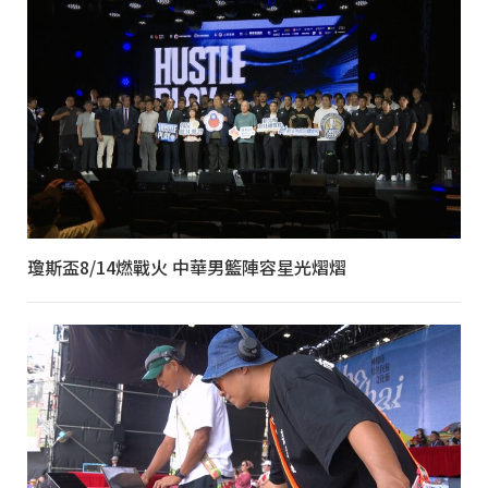
瓊斯盃8/14燃戰火 中華男籃陣容星光熠熠