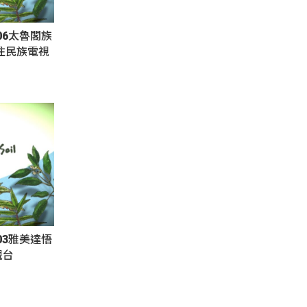
06太魯閣族
｜原住民族電視
03雅美達悟
視台