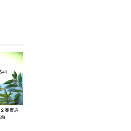
2 賽夏族
視台