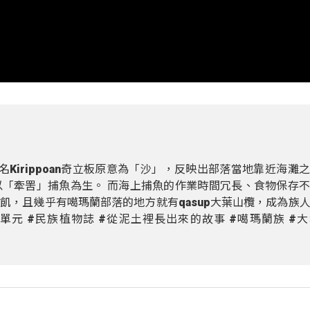
，社名Kirippoan奇立板原意為「沙」，反映出部落當地靠近海灘
「牽罟」捕魚為生。 而海上捕魚的作業時間冗長、食物保存
飢，且幾乎有噶瑪蘭部落的地方就有qasup大葉山欖，成為族
特別單元 #民族植物誌 #從泥土裡長出來的故事 #噶瑪蘭族 #