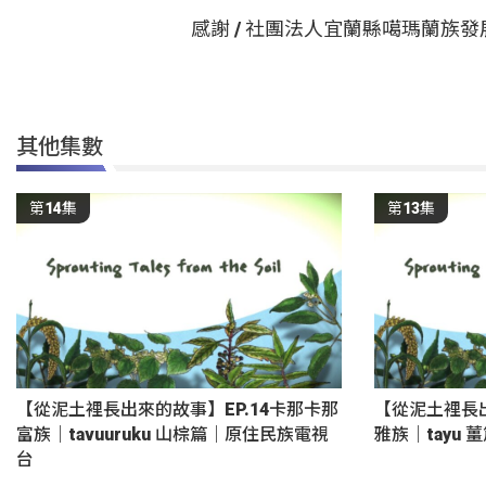
感謝 / 社團法人宜蘭縣噶瑪蘭族
其他集數
第14集
第13集
【從泥土裡長出來的故事】EP.14卡那卡那
【從泥土裡長出
富族｜tavuuruku 山棕篇｜原住民族電視
雅族｜tayu
台