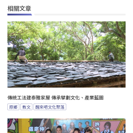
相關文章
傳統工法建泰雅家屋 傳承擘劃文化、產業藍圖
原鄉
教文
醒來吧文化聚落