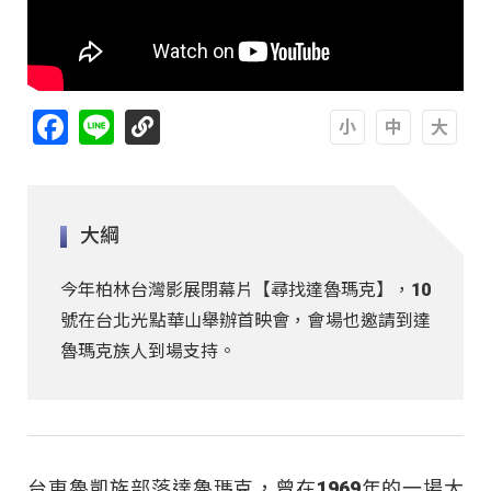
Facebook
Line
A
A
A
大綱
今年柏林台灣影展閉幕片【尋找達魯瑪克】，10
號在台北光點華山舉辦首映會，會場也邀請到達
魯瑪克族人到場支持。
台東魯凱族部落達魯瑪克，曾在1969年的一場大