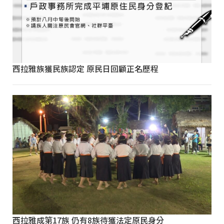
西拉雅族獲民族認定 原民日回顧正名歷程
西拉雅成第17族 仍有8族待獲法定原民身分