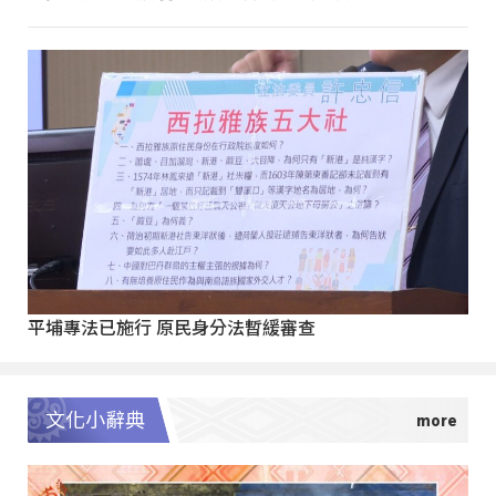
平埔專法已施行 原民身分法暫緩審查
文化小辭典