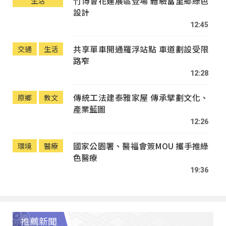
竹博會花蓮展區登場 體驗富里鄉綠色
生活
設計
12:45
共享單車開通羅浮站點 車道劃設受限
交通
生活
路窄
12:28
傳統工法建泰雅家屋 傳承擘劃文化、
原鄉
教文
產業藍圖
12:26
國家公園署、醫福會簽MOU 攜手推綠
環境
醫療
色醫療
19:36
推薦新聞