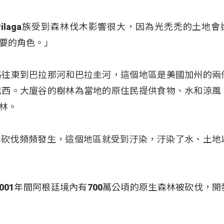
「我們Pilaga族受到森林伐木影響很大，因為光禿禿的土地
要的角色。」
路往東到巴拉那河和巴拉圭河，這個地區是美國加州的兩
巴西。大廈谷的樹林為當地的原住民提供食物、水和涼風
林。
「當森林砍伐頻頻發生，這個地區就受到汙染，汙染了水、土
2001年間阿根廷境內有700萬公頃的原生森林被砍伐，開