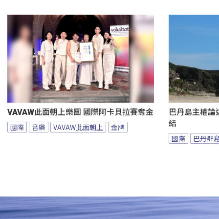
VAVAW此面朝上樂團 國際阿卡貝拉賽奪金
巴丹島主權論
結
國際
音樂
VAVAW此面朝上
金牌
國際
巴丹群