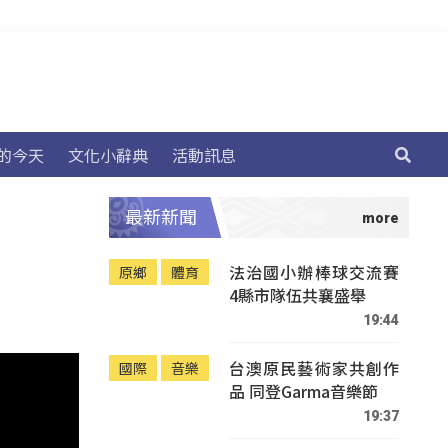
的今天
文化小辭典
活動訊息
最新新聞
法治國小辦棒球交流賽
原鄉
體育
4縣市隊伍共襄盛舉
19:44
台澳原民藝術家共創作
國際
音樂
品 同登Garma音樂節
19:37