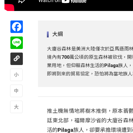
Facebook
大綱
Line
大廈谷森林是美洲大陸僅次於亞馬遜雨林的
境內有700萬公頃的原生森林被砍伐，
業用地，但仰賴森林生活的Pilaga族
即將到來的貿易協定，恐怕將為當地族人
A
A
推土機無情地將樹木推倒，原本蓊
A
廷東北部，福爾摩沙省的大廈谷森
活的Pilaga族人，卻要承擔環境遭