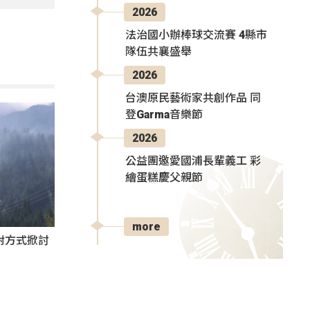
2026
法治國小辦棒球交流賽 4縣市
隊伍共襄盛舉
2026
台澳原民藝術家共創作品 同
登Garma音樂節
2026
公益團邀愛國浦長輩義工 彩
繪蛋糕慶父親節
more
對方式掀討