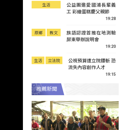
公益團邀愛國浦長輩義
生活
工 彩繪蛋糕慶父親節
19:28
族語認證首推在地測驗
原鄉
教文
屏東舉辦說明會
19:20
公視預算遭立院腰斬 恐
生活
立法院
流失內容創作人才
19:15
推薦新聞