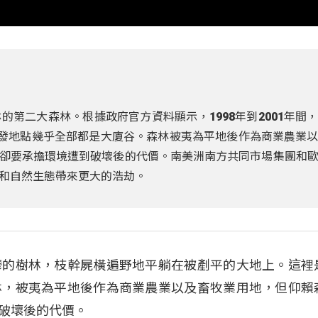
第二大森林。根據政府官方資料顯示，1998年到2001年間
開發地點幾乎全部都是大廈谷。森林被夷為平地後作為商業農業
人，卻要承擔環境遭到破壞後的代價。南美洲南方共同市場集團和
和自然生態帶來更大的浩劫。
鬱的樹林，枝幹屍橫遍野地平躺在被剷平的大地上。這裡
林，被夷為平地後作為商業農業以及畜牧業用地，但仰賴
到破壞後的代價。