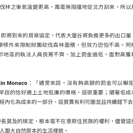
a：「自從伐林之後氣溫變更高，風毫無阻擋地從北方刮來，所
日即將到來的貿易協定，代表大廈谷將負擔更多的出口量
帶條件來限制財團砍伐森林面積，但效力恐怕不高。阿
表示地區的執法人員良莠不齊、加上罰金過低，面對高獲
in Monaco：「通常來說，沒有夠高額的罰金可以嚇
稍早說的恰好遇上土地低廉的價格，這很重要；隨著低成
經內化為成本的一部分，這買賣有利可圖並且持續錯下
鞭長莫及的規定，根本毫不在意原住民族的權利，儘管這
人跟大自然原本的生活樣貌。