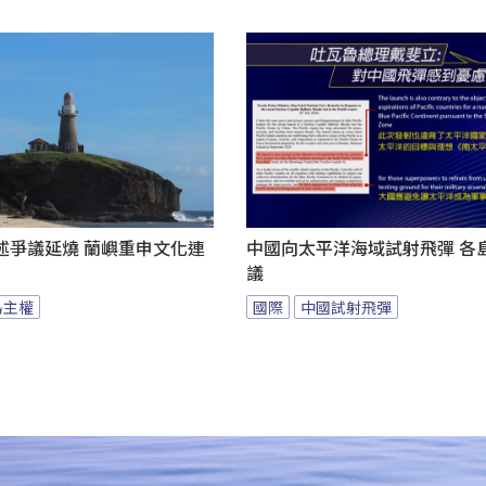
述爭議延燒 蘭嶼重申文化連
中國向太平洋海域試射飛彈 各
議
島主權
國際
中國試射飛彈