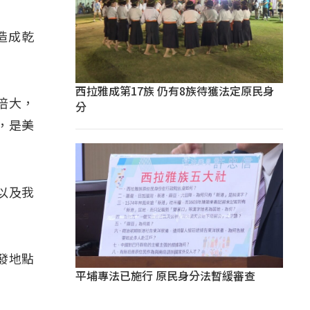
會造成乾
西拉雅成第17族 仍有8族待獲法定原民身
倍大，
分
，是美
地以及我
發地點
平埔專法已施行 原民身分法暫緩審查