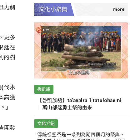
以風力劇
文化小辭典
、更多
根廷在
利的樹
阻(伐木
魯凱族
本高獲
【魯凱族語】ta‘avalra ‘i tatolohae ni
去。」
｜萬山部落勇士祭的由來
文化介紹
些開發
傳統祖靈祭是一系列為期四個月的祭典，