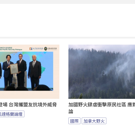
登場 台灣攜盟友抗境外威脅
加國野火肆虐衝擊原民社區 應
論
凱達格蘭論壇
國際
加拿大野火