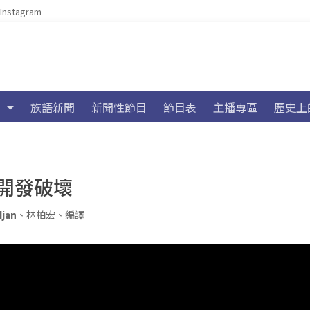
Instagram
族語新聞
新聞性節目
節目表
主播專區
歷史上
開發破壞
ljan
、
林柏宏
、
編譯