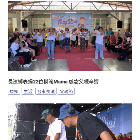
長濱鄉表揚22位模範Mama 感念父親辛勞
原鄉
生活
台東長濱
父親節