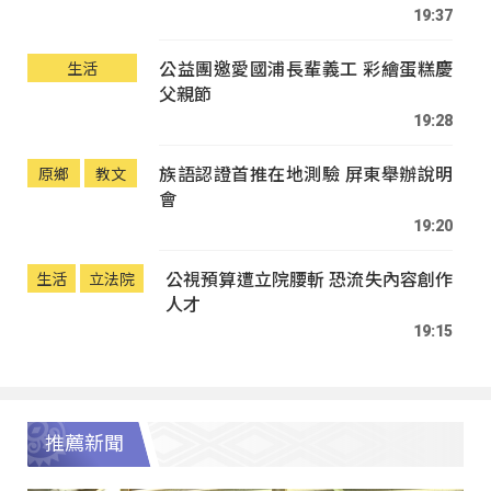
19:37
公益團邀愛國浦長輩義工 彩繪蛋糕慶
生活
父親節
19:28
族語認證首推在地測驗 屏東舉辦說明
原鄉
教文
會
19:20
公視預算遭立院腰斬 恐流失內容創作
生活
立法院
人才
19:15
推薦新聞