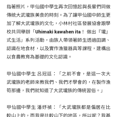
指著照片，甲仙國中學生再次回憶起與長輩們同做
傳統大武壠族美食的時刻。為了讓甲仙國中師生更
加了解大武壠族的文化，小林村社區發展協會跟學
校共同舉辦「Uhimaki kawahen ita！ 做出『壠』
式生活」系列活動，由族人帶領著師生透過田調、
認識在地食材，以及實作漁獵器具等課程，建構出
以食農教育為基礎的文化認識。
甲仙國中學生 呂冠廷：「之前不會，是這一次大
武壠族的老師來教我們、我們才學會的，在製作漁
笱那邊，我們就知道了大武壠族的傳統習俗。」
甲仙國中學生 潘妤禎：「大武壠族都是偏居在比
較山上的，而我是比較山下的地區，所以呢？我基