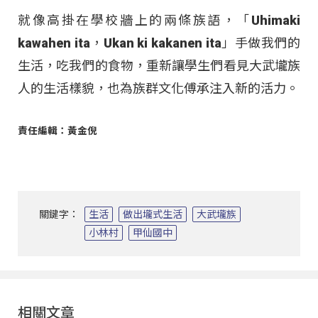
就像高掛在學校牆上的兩條族語，「Uhimaki
kawahen ita，Ukan ki kakanen ita」手做我們的
生活，吃我們的食物，重新讓學生們看見大武壠族
人的生活樣貌，也為族群文化傅承注入新的活力。
責任編輯：黃金倪
關鍵字：
生活
做出壠式生活
大武壠族
小林村
甲仙國中
相關文章