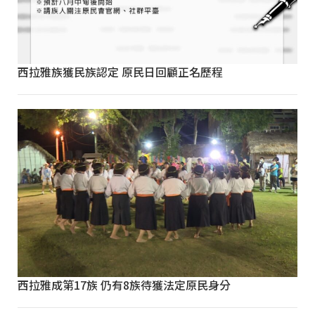
西拉雅族獲民族認定 原民日回顧正名歷程
西拉雅成第17族 仍有8族待獲法定原民身分