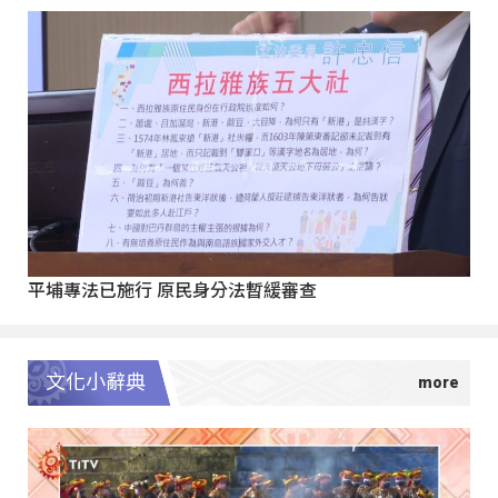
平埔專法已施行 原民身分法暫緩審查
文化小辭典