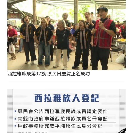
西拉雅族成第17族 原民日慶賀正名成功