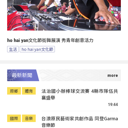
ho hai yan文化節街舞展演 秀青年創意活力
生活
ho hai yan文化節
最新新聞
法治國小辦棒球交流賽 4縣市隊伍共
原鄉
體育
襄盛舉
19:44
台澳原民藝術家共創作品 同登Garma
國際
音樂
音樂節