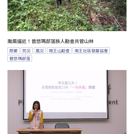
颱風逼近！普悠瑪部落族人勘查共管山林
原鄉
防災
風災
南王山勘查
南王社區發展協會
普悠瑪部落