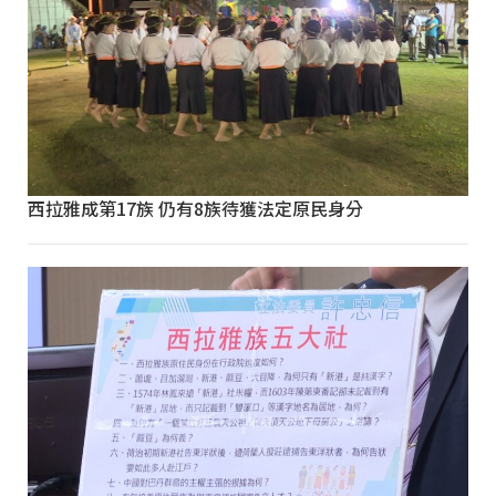
西拉雅成第17族 仍有8族待獲法定原民身分