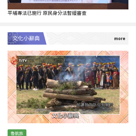
平埔專法已施行 原民身分法暫緩審查
文化小辭典
魯凱族