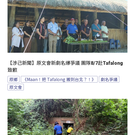
【涉己新聞】原文會新劇名爆爭議 團隊8/7赴Tafalong
致歉
原鄉
《Maan！把 Tafalong 搬到台北？！》
劇名爭議
原文會