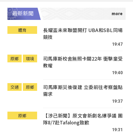
最新新聞
長耀盃未來聯盟開打 UBA和SBL同場
體育
競技
19:47
司馬庫斯校舍無照卡關22年 衝擊童受
原鄉
環境
教權
19:40
司馬庫斯災後復建 立委前往考察盤點
交通
原鄉
需求
19:37
【涉己新聞】原文會新劇名爆爭議 團
原鄉
隊8/7赴Tafalong致歉
19:31