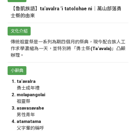
【魯凱族語】ta‘avalra ‘i tatolohae ni｜萬山部落勇
士祭的由來
文化介紹
傳統祖靈祭是一系列為期四個月的祭典，現今配合族人工
作求學濃縮為一天，並特別將「勇士祭(Ta‘avala)」凸顯
辦理。
小辭典
ta‘avalra
勇士成年禮
molapangolai
祖靈祭
asavasavahe
男性青年
atamatama
父字輩的稱呼