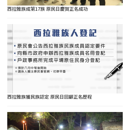
西拉雅族成第17族 原民日慶賀正名成功
西拉雅族獲民族認定 原民日回顧正名歷程