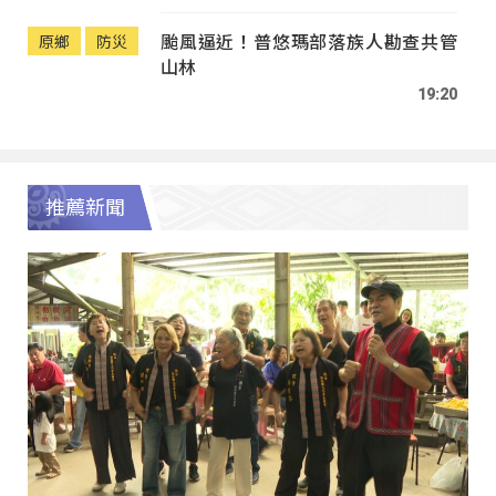
颱風逼近！普悠瑪部落族人勘查共管
原鄉
防災
山林
19:20
推薦新聞