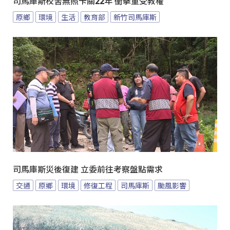
司馬庫斯校舍無照卡關22年 衝擊童受教權
原鄉
環境
生活
教育部
新竹司馬庫斯
司馬庫斯災後復建 立委前往考察盤點需求
交通
原鄉
環境
修復工程
司馬庫斯
颱風影響