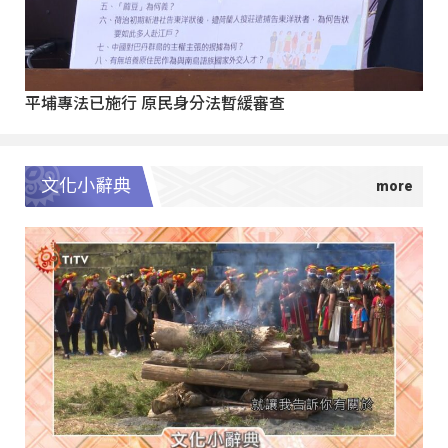
平埔專法已施行 原民身分法暫緩審查
文化小辭典