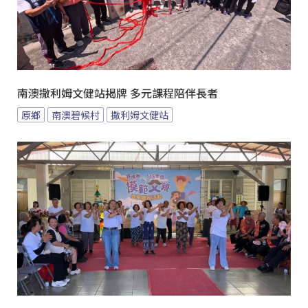
南澳撒利姆文健站揭牌 多元課程陪伴長者
原鄉
南澳碧候村
撒利姆文健站