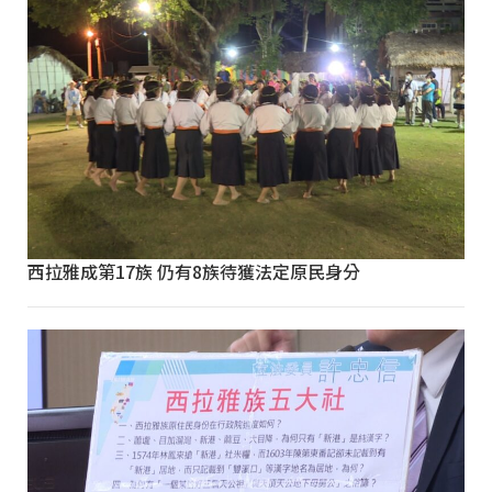
西拉雅成第17族 仍有8族待獲法定原民身分