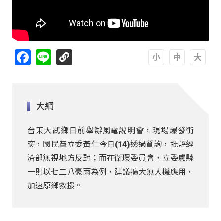
Facebook
Line
A
A
A
大綱
台東大武鄉日前舉辦風電說明會，現場爆發衝
突，國民黨立委黃仁今日(14)透過質詢，批評經
濟部無視地方反對；而在衛環委員會，立委盧縣
一則以七二八豪雨為例，建議擴大無人機應用，
加速原鄉救援。