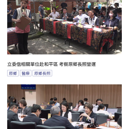
立委偕相關單位赴和平區 考察原鄉長照營運
原鄉
醫療
原鄉長照