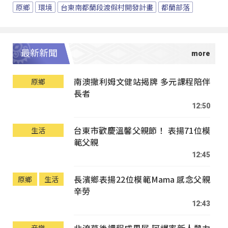
原鄉
環境
台東南都蘭段渡假村開發計畫
都蘭部落
最新新聞
南澳撒利姆文健站揭牌 多元課程陪伴
原鄉
長者
12:50
台東市歡慶溫馨父親節！ 表揚71位模
生活
範父親
12:45
長濱鄉表揚22位模範Mama 感念父親
原鄉
生活
辛勞
12:43
北流幕後課程成果展 阿爆率新人熱力
音樂