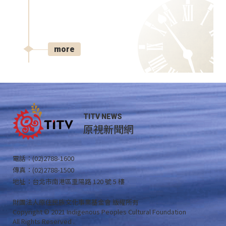
more
TITV NEWS
原視新聞網
電話：(02)2788-1600
傳真：(02)2788-1500
地址：台北市南港區重陽路 120 號 5 樓
財團法人原住民族文化事業基金會 版權所有
Copyright © 2021 Indigenous Peoples Cultural Foundation
All Rights Reserved .