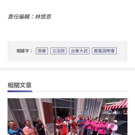
責任編輯：林懷恩
關鍵字：
原鄉
立法院
台東大武
風電說明會
相關文章