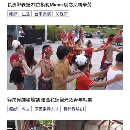
長濱鄉表揚22位模範Mama 感念父親辛勞
原鄉
生活
台東長濱
父親節
舞跨界劇場培訓 結合花蓮觀光拓青年就業
原鄉
教文
原民樂舞人才
舞跨界培訓