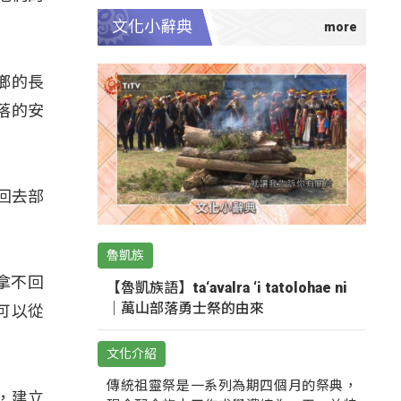
文化小辭典
鄉的長
落的安
回去部
魯凱族
拿不回
【魯凱族語】ta‘avalra ‘i tatolohae ni
｜萬山部落勇士祭的由來
可以從
文化介紹
傳統祖靈祭是一系列為期四個月的祭典，
，建立