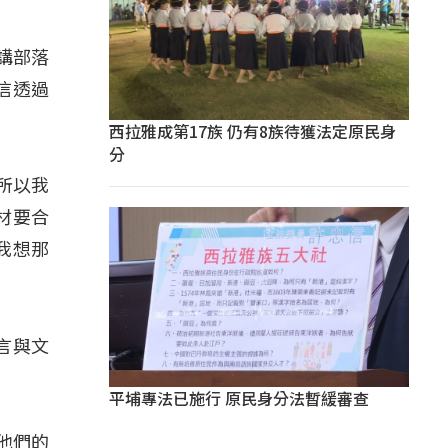
常講部落
信透過
西拉雅成第17族 仍有8族待獲法定原民身
分
所以我
材要合
我想那
言與文
平埔專法已施行 原民身分法暫緩審查
他們的