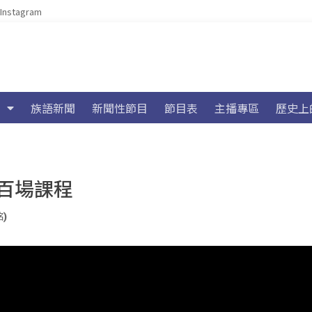
Instagram
族語新聞
新聞性節目
節目表
主播專區
歷史上
百場課程
銘)