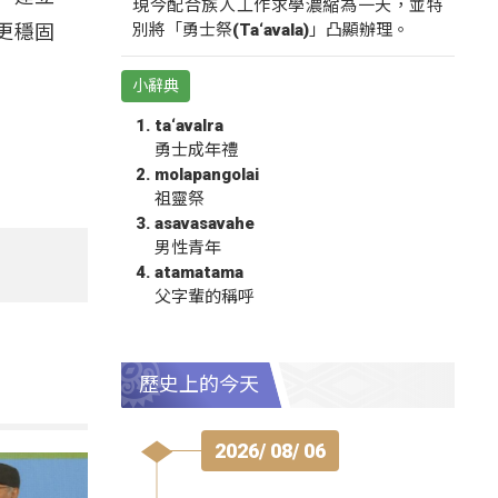
現今配合族人工作求學濃縮為一天，並特
別將「勇士祭(Ta‘avala)」凸顯辦理。
更穩固
小辭典
ta‘avalra
勇士成年禮
molapangolai
祖靈祭
asavasavahe
男性青年
atamatama
父字輩的稱呼
歷史上的今天
2026/ 08/ 06