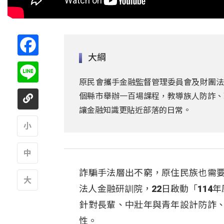
Facebook
大綱
Line
原民會攜手金融監督管理委員會及財團法人
個縣市舉辦一百場課程，教導族人防詐、
讓金融知識更貼近部落的日常。
A
詐騙手法層出不窮，原住民族也需
A
法人金融研訓院，22日啟動「114
A
針對長輩、中壯年與青年設計防詐
性。