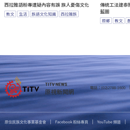
西拉雅語粉專遭疑內容有誤 族人憂傷文化
傳統工法建泰
藍圖
教文
生活
族語文化知識
西拉雅族
原鄉
教文
TITV NEWS
電話：(02)2788-1600
原視新聞網
原住民族文化事業基金會
Facebook 粉絲專頁
YouTube 頻道