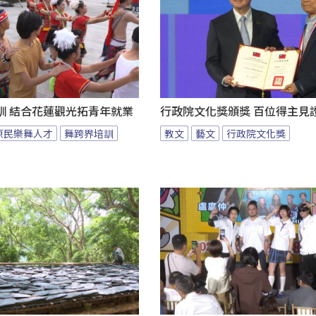
訓 結合花蓮觀光拓青年就業
行政院文化獎頒獎 百位得主見
原民樂舞人才
舞跨界培訓
教文
藝文
行政院文化獎