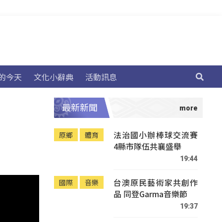
的今天
文化小辭典
活動訊息
最新新聞
法治國小辦棒球交流賽
原鄉
體育
4縣市隊伍共襄盛舉
19:44
台澳原民藝術家共創作
國際
音樂
品 同登Garma音樂節
19:37