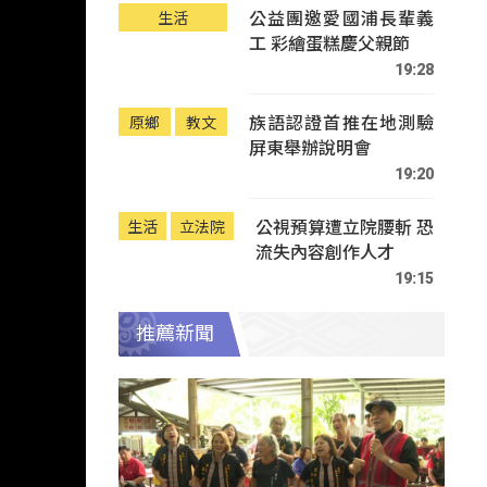
公益團邀愛國浦長輩義
生活
工 彩繪蛋糕慶父親節
19:28
族語認證首推在地測驗
原鄉
教文
屏東舉辦說明會
19:20
公視預算遭立院腰斬 恐
生活
立法院
流失內容創作人才
19:15
推薦新聞