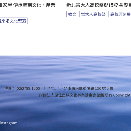
雅家屋 傳承擘劃文化、產業
新北當大人高校祭8/15登場 
教文
當大人高校祭
高校原創畢
醒來吧文化聚落
傳真：(02)2788-1500
地址：台北市南港區重陽路 120 號 5 樓
財團法人原住民族文化事業基金會 版權所有
Copyright
Instagram