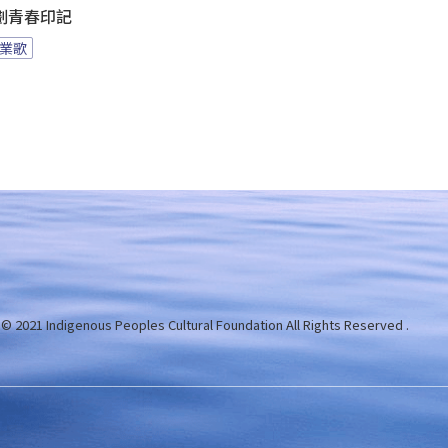
刻劃青春印記
業歌
 © 2021 Indigenous Peoples Cultural Foundation
All Rights Reserved .