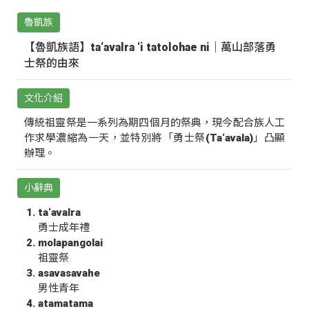
魯凱族
【魯凱族語】ta‘avalra ‘i tatolohae ni｜萬山部落勇
士祭的由來
文化介紹
傳統祖靈祭是一系列為期四個月的祭典，現今配合族人工
作求學濃縮為一天，並特別將「勇士祭(Ta‘avala)」凸顯
辦理。
小辭典
ta‘avalra
勇士成年禮
molapangolai
祖靈祭
asavasavahe
男性青年
atamatama