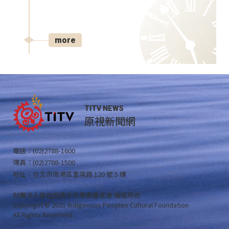
more
TITV NEWS
原視新聞網
電話：(02)2788-1600
傳真：(02)2788-1500
地址：台北市南港區重陽路 120 號 5 樓
財團法人原住民族文化事業基金會 版權所有
Copyright © 2021 Indigenous Peoples Cultural Foundation
All Rights Reserved .