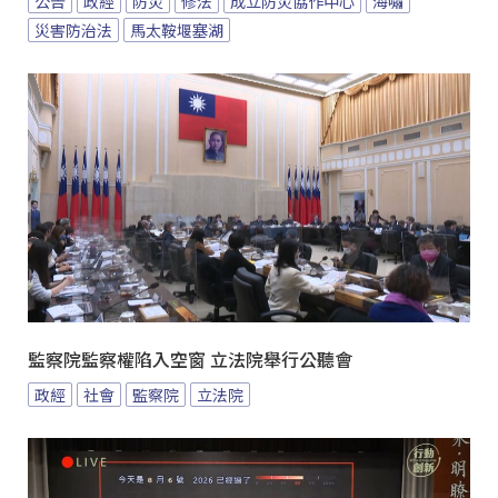
公告
政經
防災
修法
成立防災協作中心
海嘯
災害防治法
馬太鞍堰塞湖
監察院監察權陷入空窗 立法院舉行公聽會
政經
社會
監察院
立法院