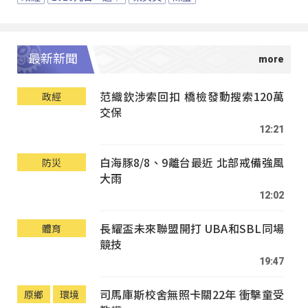
最新新聞
范織欽涉索回扣 橋檢發動搜索120萬
政經
交保
12:21
白海豚8/8、9離台最近 北部戒備強風
防災
大雨
12:02
長耀盃未來聯盟開打 UBA和SBL同場
體育
競技
19:47
司馬庫斯校舍無照卡關22年 衝擊童受
原鄉
環境