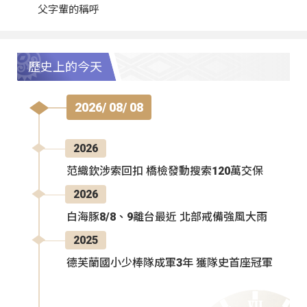
父字輩的稱呼
歷史上的今天
2026/ 08/ 08
2026
范織欽涉索回扣 橋檢發動搜索120萬交保
2026
白海豚8/8、9離台最近 北部戒備強風大雨
2025
德芙蘭國小少棒隊成軍3年 獲隊史首座冠軍