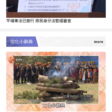
平埔專法已施行 原民身分法暫緩審查
文化小辭典