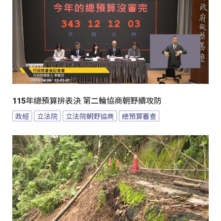
115年總預算拚表決 第二輪協商朝野續攻防
政經
立法院
立法院朝野協商
總預算審查