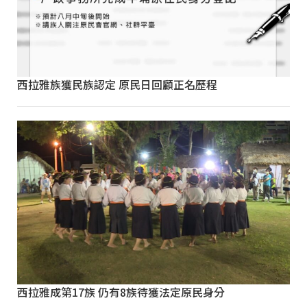
西拉雅族獲民族認定 原民日回顧正名歷程
西拉雅成第17族 仍有8族待獲法定原民身分