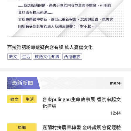
西拉雅語粉專遭疑內容有誤 族人憂傷文化
教文
生活
族語文化知識
西拉雅族
最新新聞
台東pulingau生命故事展 香氛串起文
教文
生活
化連結
12:44
嘉蘭村拚農業轉型 金峰說明會促經驗
原鄉