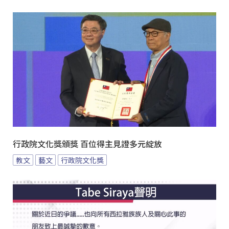
行政院文化獎頒獎 百位得主見證多元綻放
教文
藝文
行政院文化獎