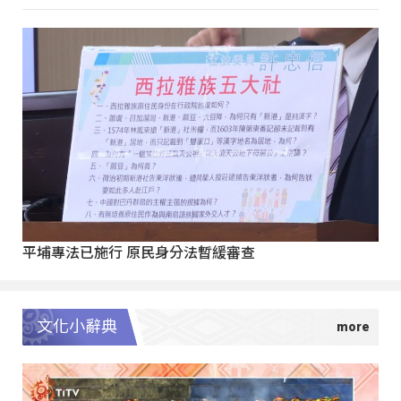
平埔專法已施行 原民身分法暫緩審查
文化小辭典