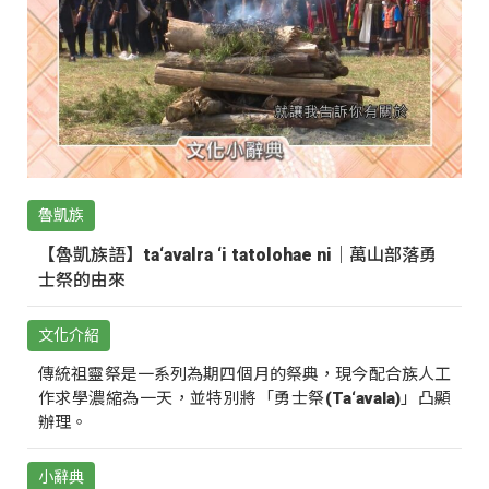
魯凱族
【魯凱族語】ta‘avalra ‘i tatolohae ni｜萬山部落勇
士祭的由來
文化介紹
傳統祖靈祭是一系列為期四個月的祭典，現今配合族人工
作求學濃縮為一天，並特別將「勇士祭(Ta‘avala)」凸顯
辦理。
小辭典