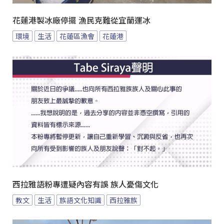
花蓮港製冰廠停擺 漁民克難從宜蘭運冰
環境
生活
花蓮區漁會
花蓮港
西拉雅語粉專遭疑內容有誤 族人憂傷文化
教文
生活
族語文化知識
西拉雅族