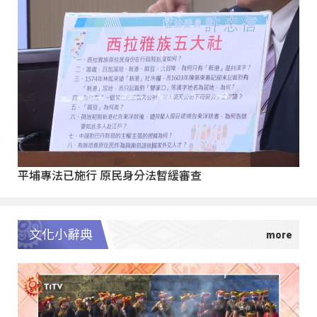
平埔專法已施行 原民身分法暫緩審查
文化小辭典