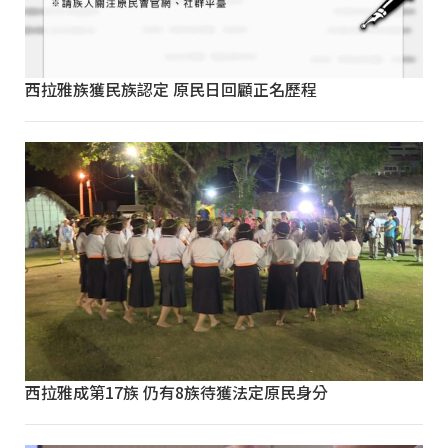
西拉雅族獲民族認定 原民日回顧正名歷程
西拉雅成第17族 仍有8族待獲法定原民身分