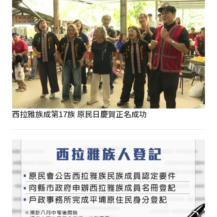
西拉雅族成第17族 原民日慶賀正名成功