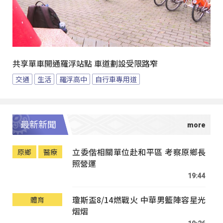
共享單車開通羅浮站點 車道劃設受限路窄
交通
生活
羅浮高中
自行車專用道
最新新聞
立委偕相關單位赴和平區 考察原鄉長
原鄉
醫療
照營運
19:44
瓊斯盃8/14燃戰火 中華男籃陣容星光
體育
熠熠