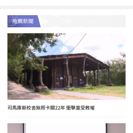
推薦新聞
司馬庫斯校舍無照卡關22年 衝擊童受教權