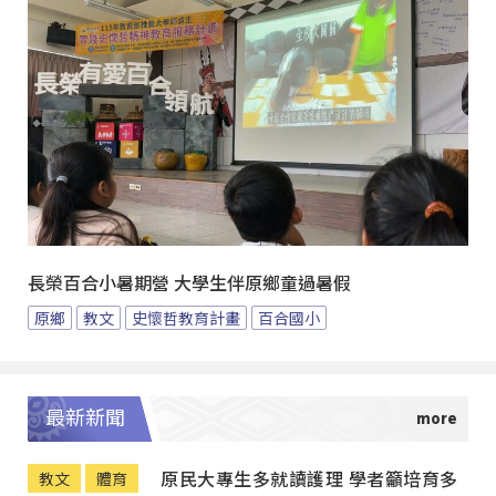
長榮百合小暑期營 大學生伴原鄉童過暑假
原鄉
教文
史懷哲教育計畫
百合國小
最新新聞
原民大專生多就讀護理 學者籲培育多
教文
體育