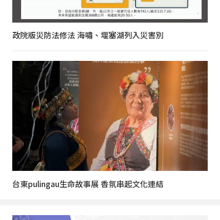
政院版災防法修法 海嘯、堰塞湖列入災害別
台東pulingau生命故事展 香氛串起文化連結