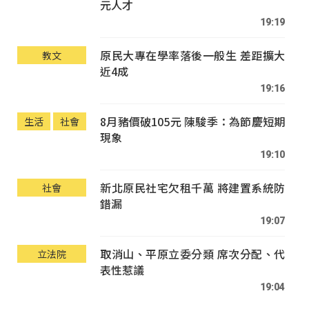
元人才
19:19
原民大專在學率落後一般生 差距擴大
教文
近4成
19:16
8月豬價破105元 陳駿季：為節慶短期
生活
社會
現象
19:10
新北原民社宅欠租千萬 將建置系統防
社會
錯漏
19:07
取消山、平原立委分類 席次分配、代
立法院
表性惹議
19:04