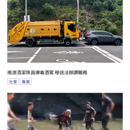
南澳清潔隊員爆毒酒駕 移送法辦調職務
社會
毒駕