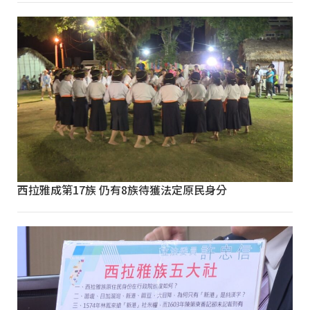
西拉雅成第17族 仍有8族待獲法定原民身分