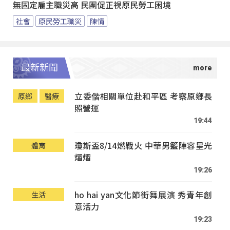
無固定雇主職災高 民團促正視原民勞工困境
社會
原民勞工職災
陳情
最新新聞
立委偕相關單位赴和平區 考察原鄉長
原鄉
醫療
照營運
19:44
瓊斯盃8/14燃戰火 中華男籃陣容星光
體育
熠熠
19:26
ho hai yan文化節街舞展演 秀青年創
生活
意活力
19:23