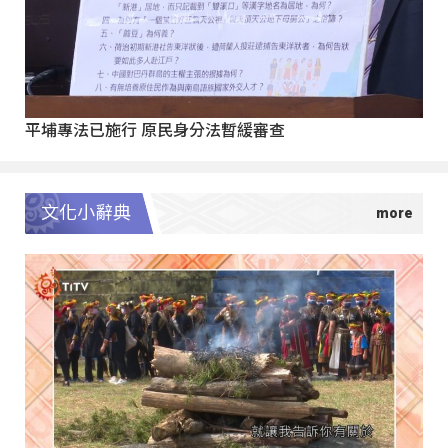
平埔專法已施行 原民身分法暫緩審查
文化小辭典