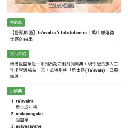
魯凱族
【魯凱族語】ta‘avalra ‘i tatolohae ni｜萬山部落勇
士祭的由來
文化介紹
傳統祖靈祭是一系列為期四個月的祭典，現今配合族人工
作求學濃縮為一天，並特別將「勇士祭(Ta‘avala)」凸顯
辦理。
小辭典
ta‘avalra
勇士成年禮
molapangolai
祖靈祭
asavasavahe