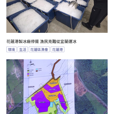
花蓮港製冰廠停擺 漁民克難從宜蘭運冰
環境
生活
花蓮區漁會
花蓮港