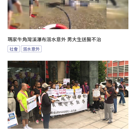
瑪家牛角灣溪瀑布溺水意外 男大生送醫不治
社會
溺水意外