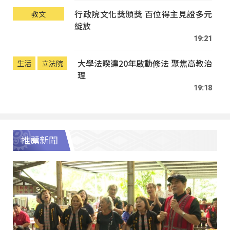
行政院文化獎頒獎 百位得主見證多元
教文
綻放
19:21
大學法暌違20年啟動修法 聚焦高教治
生活
立法院
理
19:18
推薦新聞