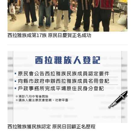
西拉雅族成第17族 原民日慶賀正名成功
西拉雅族獲民族認定 原民日回顧正名歷程