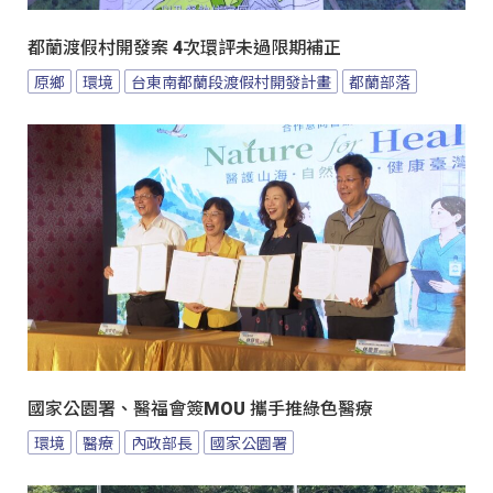
都蘭渡假村開發案 4次環評未過限期補正
原鄉
環境
台東南都蘭段渡假村開發計畫
都蘭部落
國家公園署、醫福會簽MOU 攜手推綠色醫療
環境
醫療
內政部長
國家公園署