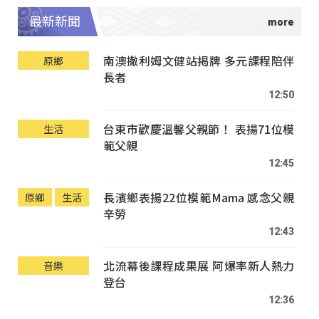
最新新聞
南澳撒利姆文健站揭牌 多元課程陪伴
原鄉
長者
12:50
台東市歡慶溫馨父親節！ 表揚71位模
生活
範父親
12:45
長濱鄉表揚22位模範Mama 感念父親
原鄉
生活
辛勞
12:43
北流幕後課程成果展 阿爆率新人熱力
音樂
登台
12:36