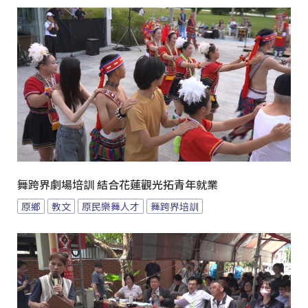
舞跨界劇場培訓 結合花蓮觀光拓青年就業
原鄉
教文
原民樂舞人才
舞跨界培訓