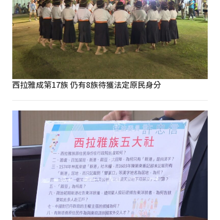
西拉雅成第17族 仍有8族待獲法定原民身分