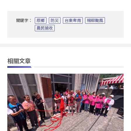
關鍵字：
原鄉
防災
台東卑南
楊柳颱風
農民搶收
相關文章