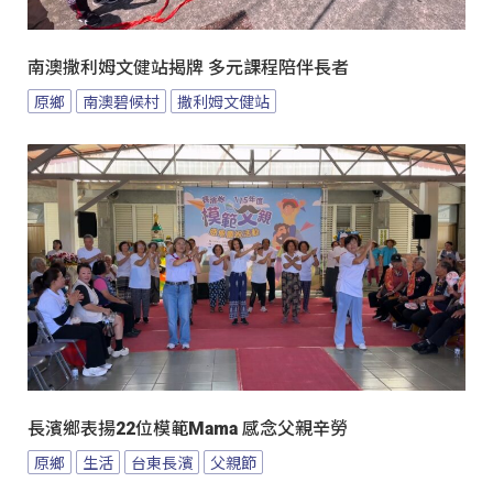
南澳撒利姆文健站揭牌 多元課程陪伴長者
原鄉
南澳碧候村
撒利姆文健站
長濱鄉表揚22位模範Mama 感念父親辛勞
原鄉
生活
台東長濱
父親節