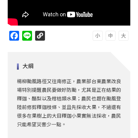
Facebook
Line
A
A
A
大綱
楊柳颱風路徑又往南修正，農業部台東農業改良
場特別提醒農民要做好防颱，尤其是正在結果的
釋迦、酪梨以及柑桔類水果；農民也趕在颱風登
陸前修剪釋迦枝條、並且先採收大果，不過還有
很多在果樹上的大目釋迦小果實無法採收，農民
只能希望災害少一點。