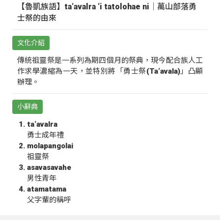
【魯凱族語】ta‘avalra ‘i tatolohae ni｜萬山部落勇
士祭的由來
文化介紹
傳統祖靈祭是一系列為期四個月的祭典，現今配合族人工
作求學濃縮為一天，並特別將「勇士祭(Ta‘avala)」凸顯
辦理。
小辭典
ta‘avalra
勇士成年禮
molapangolai
祖靈祭
asavasavahe
男性青年
atamatama
父字輩的稱呼