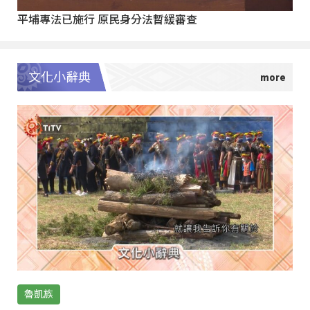
平埔專法已施行 原民身分法暫緩審查
文化小辭典
魯凱族