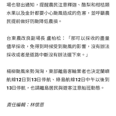
場也發出通知，提醒農民注意釋迦、酪梨和柑桔類
水果以及金針都要小心颱風造成的危害，並呼籲農
民提前做好防颱降低農損。
台東農改良副場長 盧柏松：「那可以採收的盡量
儘早採收，免得到時候受到颱風的影響，沒有辦法
採收或者是道路中斷沒有辦法運下來。」
楊柳颱風來勢洶洶，東部離島客輪業者也決定蘭嶼
航線12日到13日停航、綠島航線12日中午以後到
13日停航，也請離島居民與遊客注意船班動態。
責任編輯：林懷恩