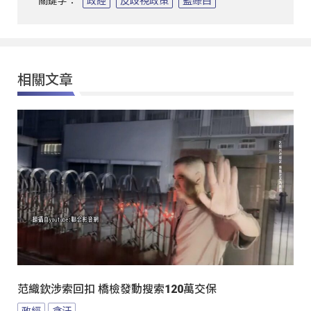
關鍵字：
政經
反歧視政策
藍綠白
相關文章
范織欽涉索回扣 橋檢發動搜索120萬交保
政經
貪汙