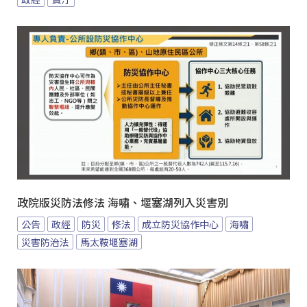
政院版災防法修法 海嘯、堰塞湖列入災害別
公告
政經
防災
修法
成立防災協作中心
海嘯
災害防治法
馬太鞍堰塞湖