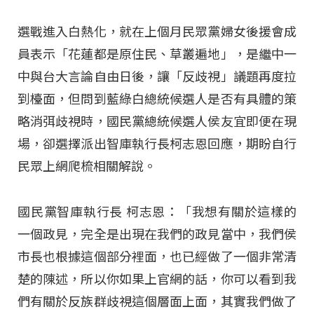
選戰進入白熱化，就在上個月民眾黨婦女後援會成
員表示「花蓮都是原住民、草叢遍地」，是繼中一
中與台大言論自由日後，讓「反歧視」議題再度拉
到檯面，但問到藍綠白總統候選人是否有具體的策
略消弭歧視時，國民黨總統候選人侯友宜即便在現
場，卻選擇派出智庫執行長柯志恩回應，期盼自行
民眾上網爬梳相關解說。
國民黨智庫執行長 柯志恩：「我想有關於這樣的
一個政見，完全是出現在我們的政見當中，我們侯
市長也根據這個部分裡面，也已經做了一個非常清
楚的陳述，所以你如果上官網的話，你可以看到我
們有關於反族群歧視這個層面上面，其實我們做了