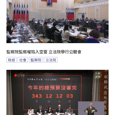
監察院監察權陷入空窗 立法院舉行公聽會
政經
社會
監察院
立法院