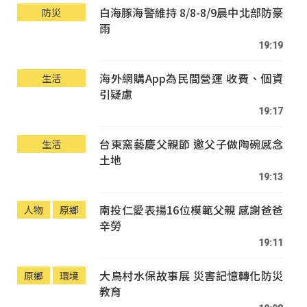
白海豚海警維持 8/8-8/9晨中北部防豪
防災
雨
19:19
海外網購App為民間營運 收費、個資
生活
引疑慮
19:17
台東窯藝慶父親節 邀父子做陶碗感念
生活
土地
19:13
南投仁愛表揚16位模範父親 感謝爸爸
人物
原鄉
辛勞
19:11
大鳥村水保故事展 災害記憶轉化防災
原鄉
環境
教育