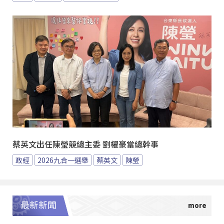
蔡英文出任陳瑩競總主委 劉櫂豪當總幹事
政經
2026九合一選舉
蔡英文
陳瑩
最新新聞