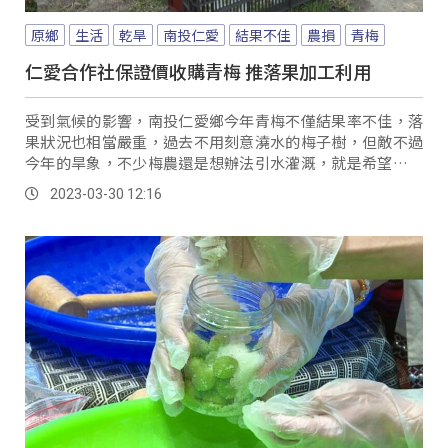
原鄉
生活
乾旱
南投仁愛
結果不佳
農損
青梅
仁愛合作社保證價收購青梅 推落果加工利用
受到氣候的影響，南投仁愛鄉今年青梅不僅結果率不佳，落
果狀況也相當嚴重，過去不用刻意澆水的梅子樹，但敵不過
今年的旱象，不少梅農還是想辦法引水灌溉，就是希望減輕
落果現象，讓農損不再擴大。
2023-03-30 12:16