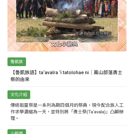
魯凱族
【魯凱族語】ta‘avalra ‘i tatolohae ni｜萬山部落勇士
祭的由來
文化介紹
傳統祖靈祭是一系列為期四個月的祭典，現今配合族人工
作求學濃縮為一天，並特別將「勇士祭(Ta‘avala)」凸顯辦
理。
小辭典