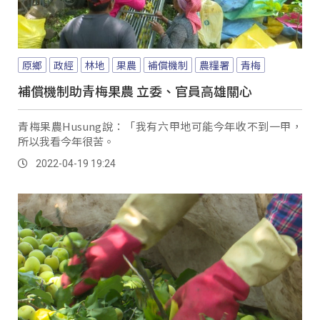
原鄉
政經
林地
果農
補償機制
農糧署
青梅
補償機制助青梅果農 立委、官員高雄關心
青梅果農Husung說：「我有六甲地可能今年收不到一甲，
所以我看今年很苦。
2022-04-19 19:24