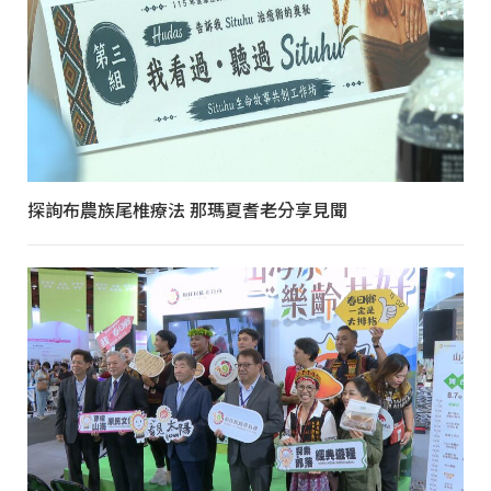
探詢布農族尾椎療法 那瑪夏耆老分享見聞