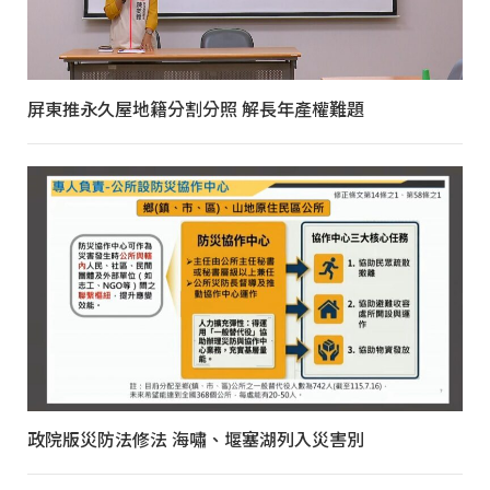
屏東推永久屋地籍分割分照 解長年產權難題
政院版災防法修法 海嘯、堰塞湖列入災害別