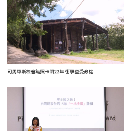
司馬庫斯校舍無照卡關22年 衝擊童受教權