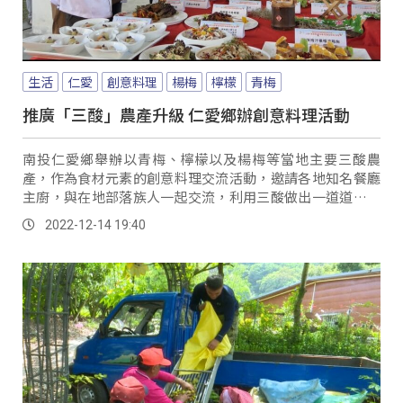
生活
仁愛
創意料理
楊梅
檸檬
青梅
推廣「三酸」農產升級 仁愛鄉辦創意料理活動
南投仁愛鄉舉辦以青梅、檸檬以及楊梅等當地主要三酸農
產，作為食材元素的創意料理交流活動，邀請各地知名餐廳
主廚，與在地部落族人一起交流，利用三酸做出一道道，色
香味俱全的創意料理。
2022-12-14 19:40