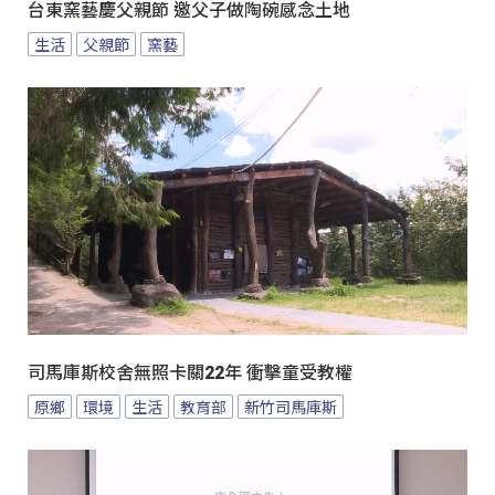
台東窯藝慶父親節 邀父子做陶碗感念土地
生活
父親節
窯藝
司馬庫斯校舍無照卡關22年 衝擊童受教權
原鄉
環境
生活
教育部
新竹司馬庫斯