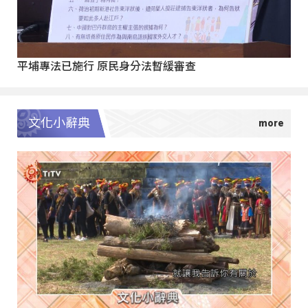
平埔專法已施行 原民身分法暫緩審查
文化小辭典