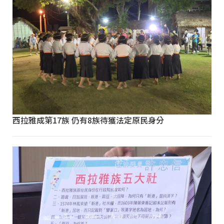
西拉雅成第17族 仍有8族待獲法定原民身分