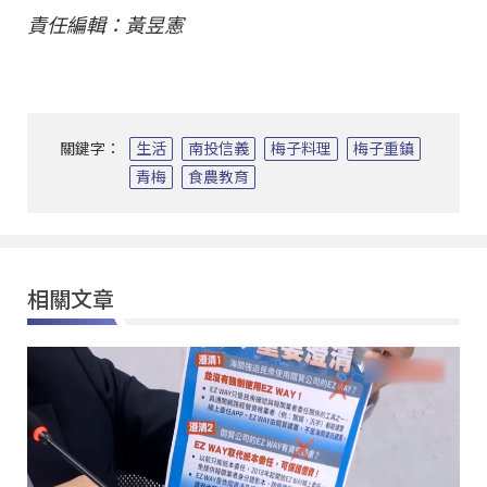
責任編輯：黃昱憲
關鍵字：
生活
南投信義
梅子料理
梅子重鎮
青梅
食農教育
相關文章