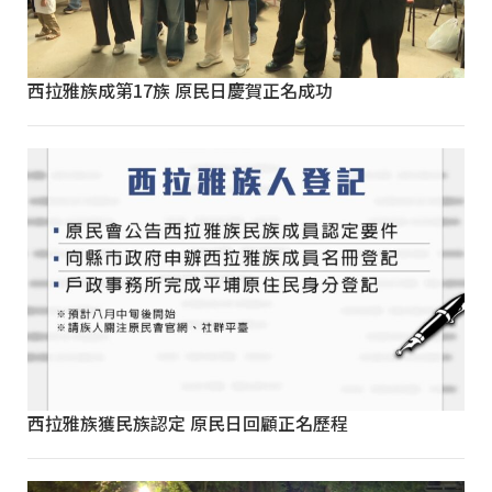
西拉雅族成第17族 原民日慶賀正名成功
西拉雅族獲民族認定 原民日回顧正名歷程