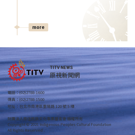
more
TITV NEWS
原視新聞網
電話：(02)2788-1600
傳真：(02)2788-1500
地址：台北市南港區重陽路 120 號 5 樓
財團法人原住民族文化事業基金會 版權所有
Copyright © 2021 Indigenous Peoples Cultural Foundation
All Rights Reserved .