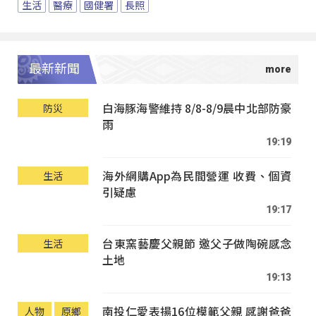
生活
醫療
國健署
長照
最新新聞
白海豚海警維持 8/8-8/9晨中北部防豪
防災
雨
19:19
海外網購App為民間營運 收費、個資
生活
引疑慮
19:17
台東窯藝慶父親節 邀父子做陶碗感念
生活
土地
19:13
南投仁愛表揚16位模範父親 感謝爸爸
人物
原鄉