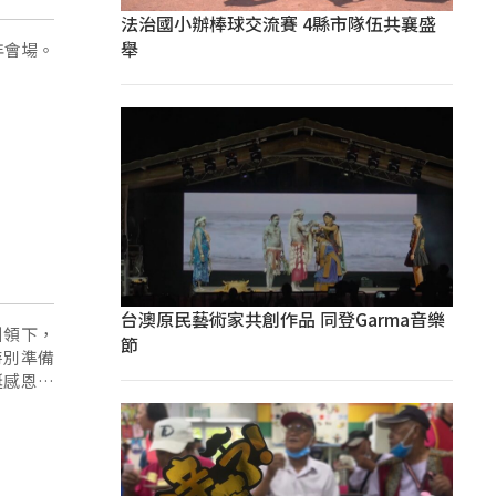
法治國小辦棒球交流賽 4縣市隊伍共襄盛
舉
年會場。
台澳原民藝術家共創作品 同登Garma音樂
引領下，
節
特別準備
誕感恩氣