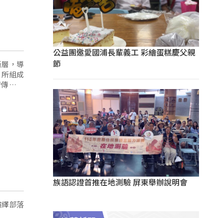
公益團邀愛國浦長輩義工 彩繪蛋糕慶父親
節
斷層，導
，所組成
習傳統文
族語認證首推在地測驗 屏東舉辦說明會
演繹部落