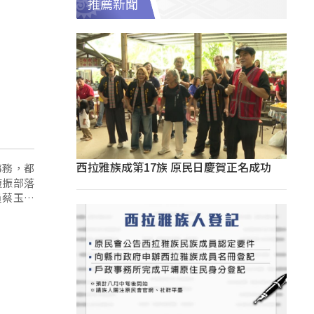
推薦新聞
西拉雅族成第17族 原民日慶賀正名成功
事務，都
復振部落
員蔡玉玲