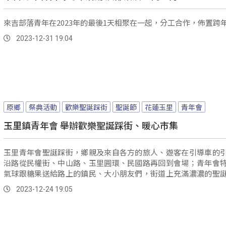
來吉部落青年在2023年的最後1天相聚在一起，分工合作，佈置跨
2023-12-31 19:04
原鄉
祭典活動
歡樂聖誕踩街
聖誕節
花蓮玉里
青年會
玉里鎮青年會 舉辦歡樂聖誕踩街、暖心市集
玉里青年會聖誕踩街，鄉親及來自各方的旅人、遊客在引導車的
沿路從民權街、中山路、玉里圓環、民國路再回到會場；青年會
氣球跟糖果送給路上的鎮民、大小朋友們，街道上充滿濃濃的聖
息。
2023-12-24 19:05