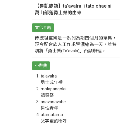
【魯凱族語】ta‘avalra ‘i tatolohae ni｜
萬山部落勇士祭的由來
文化介紹
傳統祖靈祭是一系列為期四個月的祭典，
現今配合族人工作求學濃縮為一天，並特
別將「勇士祭(Ta‘avala)」凸顯辦理。
小辭典
ta‘avalra
勇士成年禮
molapangolai
祖靈祭
asavasavahe
男性青年
atamatama
父字輩的稱呼