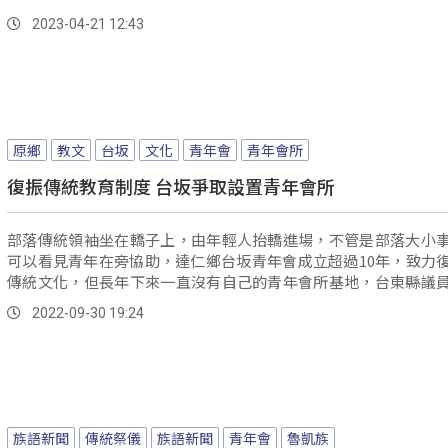
2023-04-21 12:43
原鄉
教文
台坂
文化
青年會
青年會所
復振傳統教育制度 台坂爭取設置青年會所
部落傳統領袖坐在轎子上，由年輕人抬轎進場，不管是部落大小
可以看見青年在旁協助，達仁鄉台坂青年會成立超過10年，致力
傳統文化，但長年下來一直沒有自己的青年會所基地，台東縣議
在議會...。
2022-09-30 19:24
族語新聞
傳統祭儀
族語新聞
青年會
魯凱族