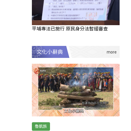
平埔專法已施行 原民身分法暫緩審查
文化小辭典
魯凱族