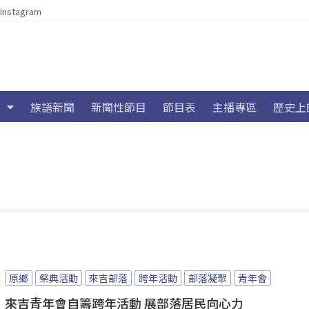
Instagram
族語新聞
新聞性節目
節目表
主播專區
歷史上
原鄉
祭典活動
來吉部落
跨年活動
部落凝聚
青年會
來吉青年會自籌跨年活動 展部落居民向心力