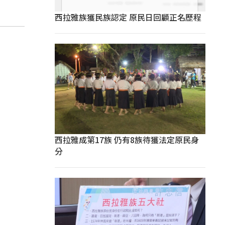
西拉雅族獲民族認定 原民日回顧正名歷程
西拉雅成第17族 仍有8族待獲法定原民身
分