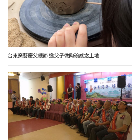
台東窯藝慶父親節 邀父子做陶碗感念土地