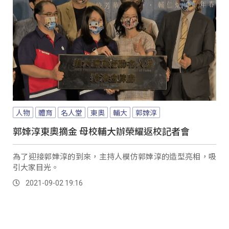
人物
體育
名人堂
東奧
輔大
郭婞淳
郭婞淳東奧摘金 母校輔大辦榮耀返校記者會
為了迎接郭婞淳的到來，主持人模仿郭婞淳的造型亮相，吸
引大家目光。
2021-09-02 19:16