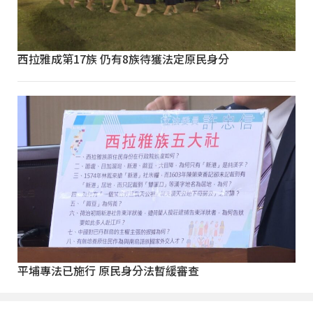
西拉雅成第17族 仍有8族待獲法定原民身分
平埔專法已施行 原民身分法暫緩審查