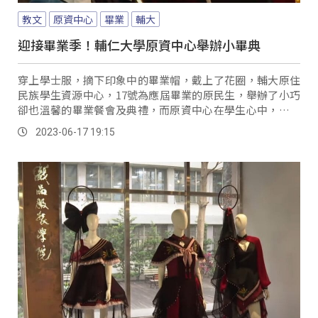
教文
原資中心
畢業
輔大
迎接畢業季！輔仁大學原資中心舉辦小畢典
穿上學士服，摘下印象中的畢業帽，戴上了花圈，輔大原住
民族學生資源中心，17號為應屆畢業的原民生，舉辦了小巧
卻也溫馨的畢業餐會及典禮，而原資中心在學生心中，更像
是離鄉背井到都會讀書時的避風港，受獎畢業生代表，就讀
2023-06-17 19:15
電機系阿美族的黃子凡，除了分享原資中心在課業上給予的
協助外，也談到在他親近家人辭世時，原資中心主動伸出援
手。