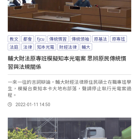
教文
都會
fjcu
傳統慣習
傳統領袖
原基法
原專班
法庭
法律
知本光電
財經法律
輔大
輔大財法原專班模擬知本光電案 思辨原民傳統慣
習與法規關係
一來一往的言詞辯論，輔大財經法律原住民碩士在職專班學
生，模擬台東知本卡大地布部落，聲請停止執行光電案過
程。
2022-01-11 14:50