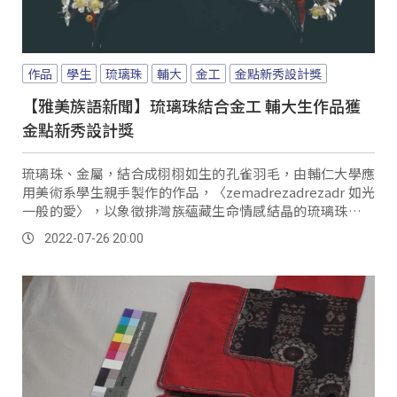
作品
學生
琉璃珠
輔大
金工
金點新秀設計獎
【雅美族語新聞】琉璃珠結合金工 輔大生作品獲
金點新秀設計獎
琉璃珠、金屬，結合成栩栩如生的孔雀羽毛，由輔仁大學應
用美術系學生親手製作的作品，〈zemadrezadrezadr 如光
一般的愛〉，以象徵排灣族蘊藏生命情感結晶的琉璃珠，結
合金屬工藝進行設計，重新詮釋神話故事，獲得了今年金點
2022-07-26 20:00
新秀設計大獎三項設計獎項。