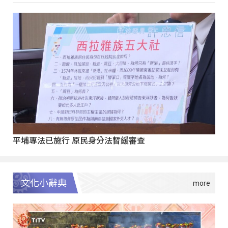
平埔專法已施行 原民身分法暫緩審查
文化小辭典