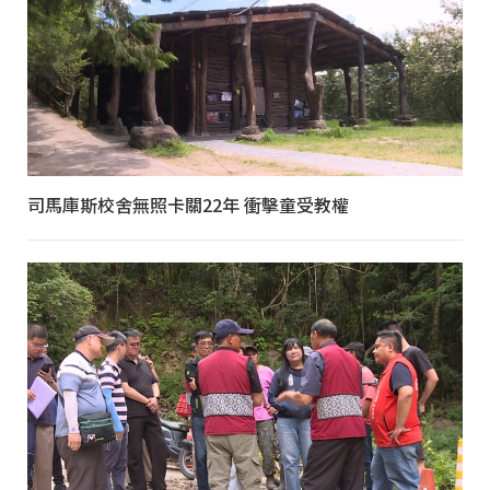
司馬庫斯校舍無照卡關22年 衝擊童受教權