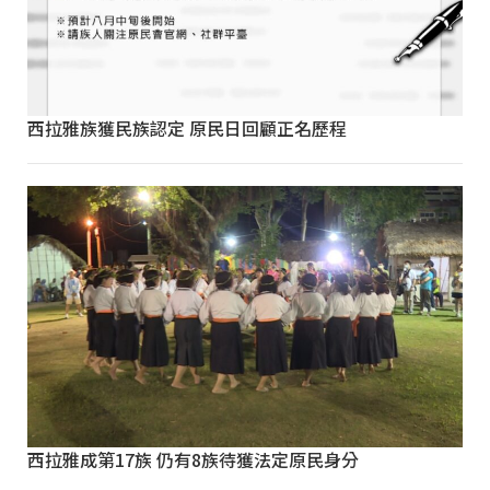
西拉雅族獲民族認定 原民日回顧正名歷程
西拉雅成第17族 仍有8族待獲法定原民身分