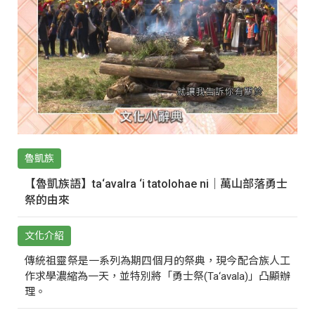
魯凱族
【魯凱族語】ta‘avalra ‘i tatolohae ni｜萬山部落勇士
祭的由來
文化介紹
傳統祖靈祭是一系列為期四個月的祭典，現今配合族人工
作求學濃縮為一天，並特別將「勇士祭(Ta‘avala)」凸顯辦
理。