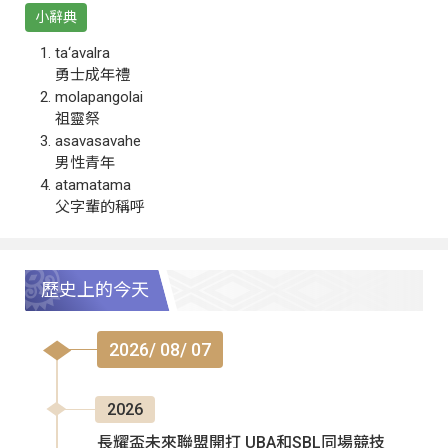
小辭典
ta‘avalra
勇士成年禮
molapangolai
祖靈祭
asavasavahe
男性青年
atamatama
父字輩的稱呼
歷史上的今天
2026/ 08/ 07
2026
長耀盃未來聯盟開打 UBA和SBL同場競技