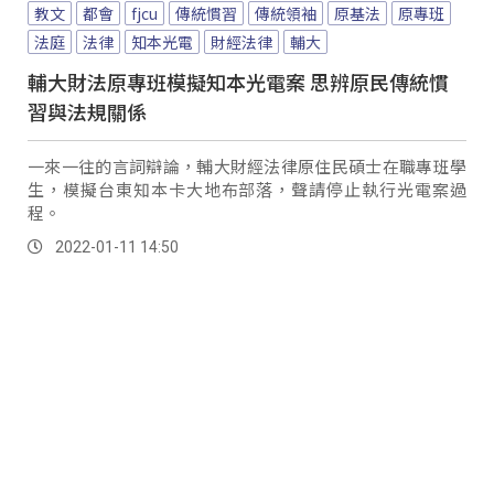
教文
都會
fjcu
傳統慣習
傳統領袖
原基法
原專班
法庭
法律
知本光電
財經法律
輔大
輔大財法原專班模擬知本光電案 思辨原民傳統慣
習與法規關係
一來一往的言詞辯論，輔大財經法律原住民碩士在職專班學
生，模擬台東知本卡大地布部落，聲請停止執行光電案過
程。
2022-01-11 14:50