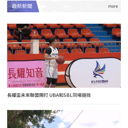
最新新聞
長耀盃未來聯盟開打 UBA和SBL同場競技