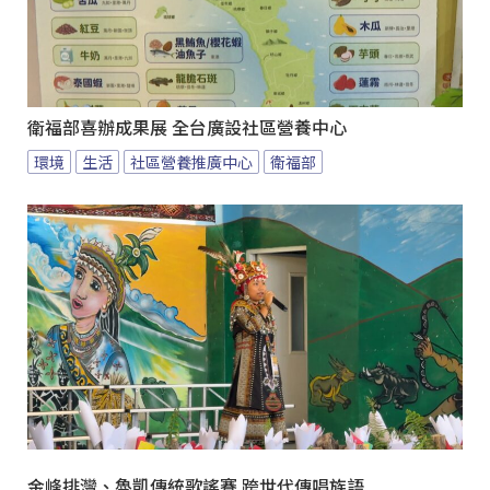
衛福部喜辦成果展 全台廣設社區營養中心
環境
生活
社區營養推廣中心
衛福部
金峰排灣、魯凱傳統歌謠賽 跨世代傳唱族語