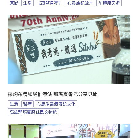
原鄉
生活
《跟著月亮》
布農族紀錄片
花蓮原民處
探詢布農族尾椎療法 那瑪夏耆老分享見聞
生活
醫療
布農族醫療傳統文化
高雄那瑪夏原住民文物館