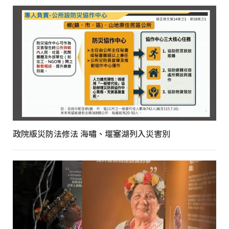
政院版災防法修法 海嘯、堰塞湖列入災害別