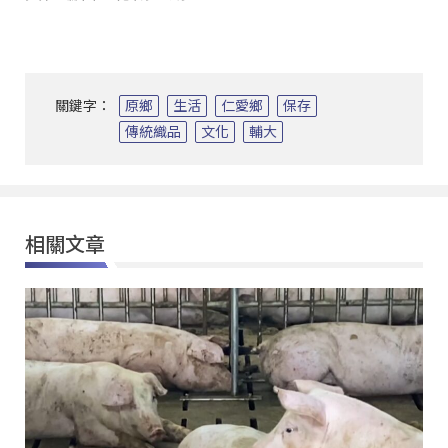
關鍵字：
原鄉
生活
仁愛鄉
保存
傳統織品
文化
輔大
相關文章