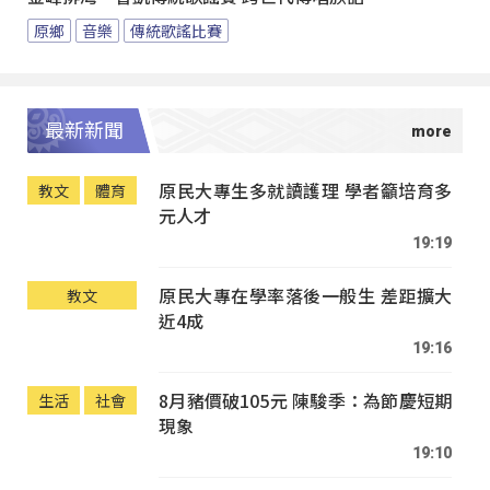
原鄉
音樂
傳統歌謠比賽
最新新聞
原民大專生多就讀護理 學者籲培育多
教文
體育
元人才
19:19
原民大專在學率落後一般生 差距擴大
教文
近4成
19:16
8月豬價破105元 陳駿季：為節慶短期
生活
社會
現象
19:10